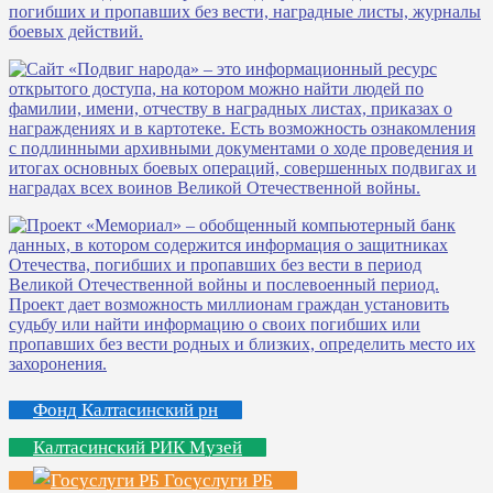
Фонд Калтасинский рн
Калтасинский РИК Музей
Госуслуги РБ