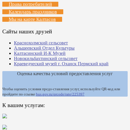
Права потребителей
Календарь праздников
Мы на карте Калтасов
Сайты наших друзей
Краснохолмский сельсовет
Альшеевский Отдел Культуры
Калтасинский И-К Музей
Новокильбахтинский сельсовет
Краеведческий музей г. Оханск Пермский край
Оценка качества условий предоставления услуг
Чтобы оценить условия предо-ставления услуг, используйте QR-код или
пройдите по ссылке
bus.gov.ru/qrcode/rate/225397
К вашим услугам: