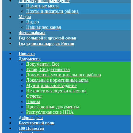
Литературное краеведение
Памятные места
Поэты и писатели района
Медиа
Видео
Наш видео канал
Фотоальбомы
Год большой и дружной семьи
Год единства народов России
Новости
Документы
Документы. Все
Устав, Свидетельства
Документы муниципального района
Локальные нормативные акты
Муниципальное задание
Независимая оценка качества
Отчеты
Планы
Профсоюзные документы
Республиканские НПА
Добрые дела
Бессмертный полк
100 Новостей