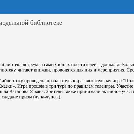
модельной библиотеке
библиотека встречала самых юных посетителей – дошколят Больше
иотеку, читают книжки, проводятся для них и мероприятия. Сре
библиотеку проведена познавательно-развлекательная игра “Пол
казки». Игра прошла в три тура по правилам телеигры. Участие
шла Вагапова Ульяна. Зрители также принимали активное участи
ы сладкие призы (чупа-чупсы).