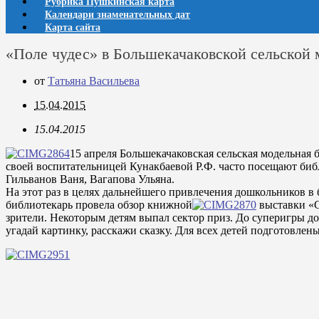
Рубрика Пушкинская карта
Календари знаменательных дат
Карта сайта
«Поле чудес» в Большекачаковской сельской 
от
Татьяна Васильева
15.04.2015
15.04.2015
15 апреля Большекачаковская сельская модельная 
своей воспитательницей Кунакбаевой Р.Ф. часто посещают библ
Гильванов Ваня, Вагапова Ульяна.
На этот раз в целях дальнейшего привлечения дошкольников в 
библиотекарь провела обзор книжной
выставки «С
зрители. Некоторым детям выпал сектор приз. До суперигры до
угадай картинку, расскажи сказку. Для всех детей подготовлен