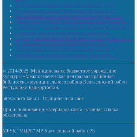
Кутеремская сельская библиотека-филиал № 22
Кучашевская сельская библиотека-филиал № 11
Малокачаковская сельская библиотека-филиал № 12
Нижнекачмашевская сельская библиотека-филиал № 14
Новокильбахтинская сельская библиотека-филиал № 19
Сазовская сельская библиотека-филиал № 20
Староорьебашевская сельская библиотека-филиал № 16
Старояшевская сельская библиотека-филиал № 17
Тюльдинская сельская библиотека-филиал № 18
Чилибеевская сельская библиотека-филиал № 10
© 2014-2025. Муниципальное бюджетное учреждение
культуры «Межпоселенческая центральная районная
библиотека» муниципального района Калтасинский район
Республики Башкортостан.
https://mcrb-kalt.ru - Официальный сайт
При использовании материалов сайта активная ссылка
обязательна.
МБУК “МЦРБ” МР Калтасинский район РБ