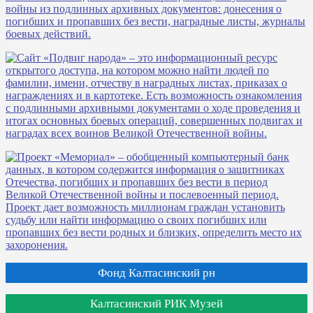
Фонд Калтасинский рн
Калтасинский РИК Музей