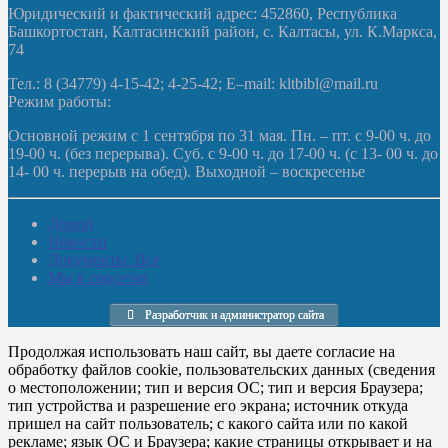
Юридический и фактический адрес: 452860, Республика
Башкортостан, Калтасинский район, с. Калтасы, ул. К.Маркса,
74
Тел.: 8 (34779) 4-15-42; 4-25-42; E–mail: kltbibl@mail.ru
Режим работы:
Основной режим с 1 сентября по 31 мая. Пн. – пт. с 9-00 ч. до
19-00 ч. (без перерыва). Суб. с 9-00 ч. до 17-00 ч. (с 13- 00 ч. до
14- 00 ч. перерыв на обед). Выходной – воскресенье
Домой
Новости
Документы. Все
Мы в соцсетях
Разработчик и администратор сайта
Продолжая использовать наш сайт, вы даете согласие на
обработку файлов cookie, пользовательских данных (сведения
о местоположении; тип и версия ОС; тип и версия Браузера;
тип устройства и разрешение его экрана; источник откуда
пришел на сайт пользователь; с какого сайта или по какой
рекламе; язык ОС и Браузера; какие страницы открывает и на