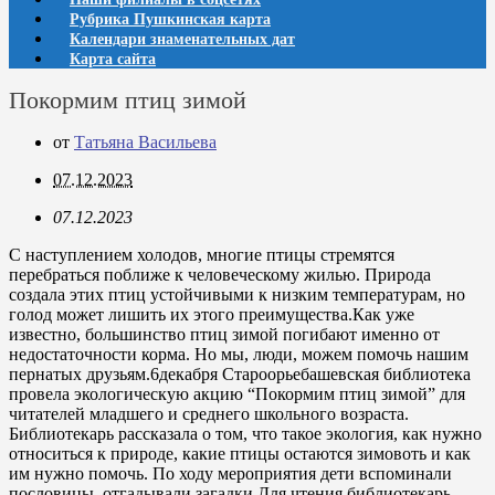
Рубрика Пушкинская карта
Календари знаменательных дат
Карта сайта
Покормим птиц зимой
от
Татьяна Васильева
07.12.2023
07.12.2023
С наступлением холодов, многие птицы стремятся
перебраться поближе к человеческому жилью. Природа
создала этих птиц устойчивыми к низким температурам, но
голод может лишить их этого преимущества.Как уже
известно, большинство птиц зимой погибают именно от
недостаточности корма. Но мы, люди, можем помочь нашим
пернатых друзьям.6декабря Староорьебашевская библиотека
провела экологическую акцию “Покормим птиц зимой” для
читателей младшего и среднего школьного возраста.
Библиотекарь рассказала о том, что такое экология, как нужно
относиться к природе, какие птицы остаются зимовоть и как
им нужно помочь. По ходу мероприятия дети вспоминали
пословицы, отгадывали загадки.Для чтения библиотекарь