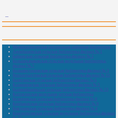
Межпоселенческая центральная районная библиотека
Амзибашевская сельская библиотека-филиал № 1
Бабаевская сельская библиотека-филиал № 2
Большекачаковская сельская модельная библиотека-
филиал № 7
Большекуразовская сельская библиотека-филиал № 3
Верхнетыхтемская сельская библиотека-филиал № 15
Калегинская сельская библиотека-филиал № 6
Калмашевская сельская библиотека-филиал № 5
Калмиябашевская сельская библиотека-филиал № 13
Калтасинская модельная детская библиотека
Кельтеевская сельская библиотека-филиал № 8
Киебаковская сельская библиотека-филиал № 9
Кокушевская сельская библиотека-филиал № 4
Краснохолмская сельская модельная библиотека-филиал
№ 21