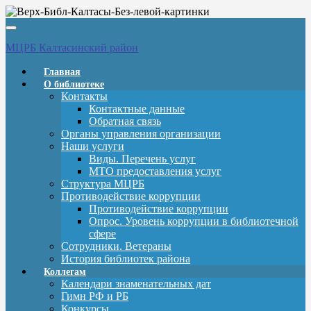
Вкл/
выкл
МЦРБ Калтасинский район
навигации
Главная
О библиотеке
Контакты
Контактные данные
Обратная связь
Органы управления организации
Наши услуги
Виды. Перечень услуг
МТО предоставления услуг
Структура МЦРБ
Противодействие коррупции
Противодействие коррупции
Опрос. Уровень коррупции в библиотечной
сфере
Сотрудники. Ветераны
История библиотек района
Коллегам
Календари знаменательных дат
Гимн РФ и РБ
Конкурсы