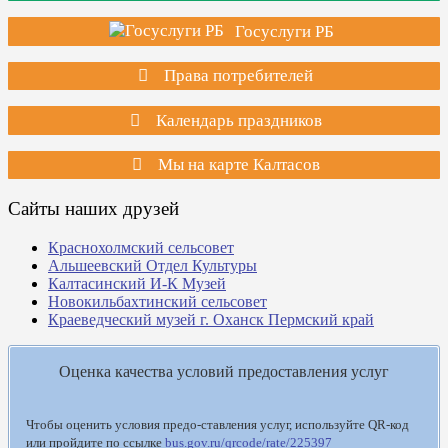
Госуслуги РБ
Права потребителей
Календарь праздников
Мы на карте Калтасов
Сайты наших друзей
Краснохолмский сельсовет
Альшеевский Отдел Культуры
Калтасинский И-К Музей
Новокильбахтинский сельсовет
Краеведческий музей г. Оханск Пермский край
Оценка качества условий предоставления услуг
Чтобы оценить условия предо-ставления услуг, используйте QR-код
или пройдите по ссылке
bus.gov.ru/qrcode/rate/225397