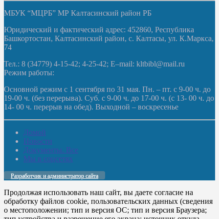
МБУК “МЦРБ” МР Калтасинский район РБ
Юридический и фактический адрес: 452860, Республика
Башкортостан, Калтасинский район, с. Калтасы, ул. К.Маркса,
74
Тел.: 8 (34779) 4-15-42; 4-25-42; E–mail: kltbibl@mail.ru
Режим работы:
Основной режим с 1 сентября по 31 мая. Пн. – пт. с 9-00 ч. до
19-00 ч. (без перерыва). Суб. с 9-00 ч. до 17-00 ч. (с 13- 00 ч. до
14- 00 ч. перерыв на обед). Выходной – воскресенье
Домой
Новости
Документы. Все
Мы в соцсетях
Разработчик и администратор сайта
Продолжая использовать наш сайт, вы даете согласие на
обработку файлов cookie, пользовательских данных (сведения
о местоположении; тип и версия ОС; тип и версия Браузера;
тип устройства и разрешение его экрана; источник откуда