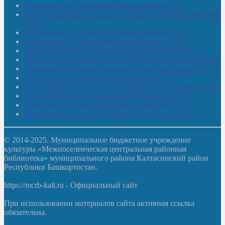
Кокушевская сельская библиотека-филиал № 4
Краснохолмская сельская модельная библиотека-филиал
№ 21
Кутеремская сельская библиотека-филиал № 22
Кучашевская сельская библиотека-филиал № 11
Малокачаковская сельская библиотека-филиал № 12
Нижнекачмашевская сельская библиотека-филиал № 14
Новокильбахтинская сельская библиотека-филиал № 19
Сазовская сельская библиотека-филиал № 20
Староорьебашевская сельская библиотека-филиал № 16
Старояшевская сельская библиотека-филиал № 17
Тюльдинская сельская библиотека-филиал № 18
Чилибеевская сельская библиотека-филиал № 10
© 2014-2025. Муниципальное бюджетное учреждение
культуры «Межпоселенческая центральная районная
библиотека» муниципального района Калтасинский район
Республики Башкортостан.
https://mcrb-kalt.ru - Официальный сайт
При использовании материалов сайта активная ссылка
обязательна.