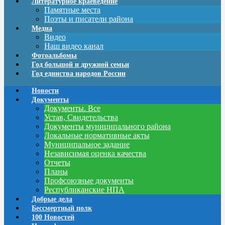
Литературное краеведение
Памятные места
Поэты и писатели района
Медиа
Видео
Наш видео канал
Фотоальбомы
Год большой и дружной семьи
Год единства народов России
Новости
Документы
Документы. Все
Устав, Свидетельства
Документы муниципального района
Локальные нормативные акты
Муниципальное задание
Независимая оценка качества
Отчеты
Планы
Профсоюзные документы
Республиканские НПА
Добрые дела
Бессмертный полк
100 Новостей