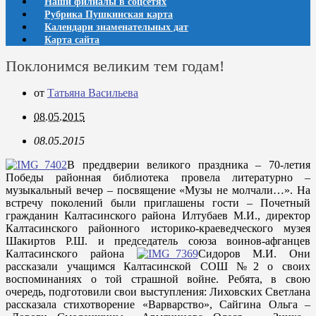
Наши филиалы в соцсетях
Рубрика Пушкинская карта
Календари знаменательных дат
Карта сайта
Поклонимся великим тем годам!
от
Татьяна Васильева
08.05.2015
08.05.2015
В преддверии великого праздника – 70-летия
Победы районная библиотека провела литературно –
музыкальный вечер – посвящение «Музы не молчали…». На
встречу поколений были приглашены гости – Почетный
гражданин Калтасинского района Илтубаев М.И., директор
Калтасинского районного историко-краеведческого музея
Шакиртов Р.Ш. и председатель союза воинов-афганцев
Калтасинского района
Сидоров М.И. Они
рассказали учащимся Калтасинской СОШ №2 о своих
воспоминаниях о той страшной войне. Ребята, в свою
очередь, подготовили свои выступления: Лиховских Светлана
рассказала стихотворение «Варварство», Сайгина Ольга –