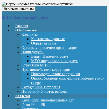
Вкл/выкл навигации
МЦРБ Калтасинский район
Главная
О библиотеке
Контакты
Контактные данные
Обратная связь
Органы управления организации
Наши услуги
Виды. Перечень услуг
МТО предоставления услуг
Структура МЦРБ
Противодействие коррупции
Противодействие коррупции
Опрос. Уровень коррупции в библиотечной
сфере
Сотрудники. Ветераны
История библиотек района
Коллегам
Календари знаменательных дат
Гимн РФ и РБ
Конкурсы