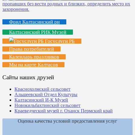
Фонд Калтасинский рн
Калтасинский РИК Музей
Госуслуги РБ
Права потребителей
Календарь праздников
Мы на карте Калтасов
Сайты наших друзей
Краснохолмский сельсовет
Альшеевский Отдел Культуры
Калтасинский И-К Музей
Новокильбахтинский сельсовет
Краеведческий музей г. Оханск Пермский край
Оценка качества условий предоставления услуг