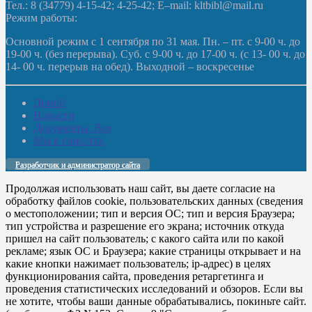
Тел.: 8 (34779) 4-15-42; 4-25-42; E–mail: kltbibl@mail.ru
Режим работы:
Основной режим с 1 сентября по 31 мая. Пн. – пт. с 9-00 ч. до
19-00 ч. (без перерыва). Суб. с 9-00 ч. до 17-00 ч. (с 13- 00 ч. до
14- 00 ч. перерыв на обед). Выходной – воскресенье
Домой
Новости
Документы. Все
Мы в соцсетях
Разработчик и администратор сайта
Продолжая использовать наш сайт, вы даете согласие на
обработку файлов cookie, пользовательских данных (сведения
о местоположении; тип и версия ОС; тип и версия Браузера;
тип устройства и разрешение его экрана; источник откуда
пришел на сайт пользователь; с какого сайта или по какой
рекламе; язык ОС и Браузера; какие страницы открывает и на
какие кнопки нажимает пользователь; ip-адрес) в целях
функционирования сайта, проведения ретаргетинга и
проведения статистических исследований и обзоров. Если вы
не хотите, чтобы ваши данные обрабатывались, покиньте сайт.