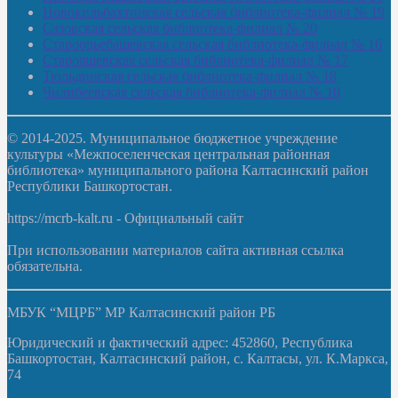
Новокильбахтинская сельская библиотека-филиал № 19
Сазовская сельская библиотека-филиал № 20
Староорьебашевская сельская библиотека-филиал № 16
Старояшевская сельская библиотека-филиал № 17
Тюльдинская сельская библиотека-филиал № 18
Чилибеевская сельская библиотека-филиал № 10
© 2014-2025. Муниципальное бюджетное учреждение
культуры «Межпоселенческая центральная районная
библиотека» муниципального района Калтасинский район
Республики Башкортостан.
https://mcrb-kalt.ru - Официальный сайт
При использовании материалов сайта активная ссылка
обязательна.
МБУК “МЦРБ” МР Калтасинский район РБ
Юридический и фактический адрес: 452860, Республика
Башкортостан, Калтасинский район, с. Калтасы, ул. К.Маркса,
74