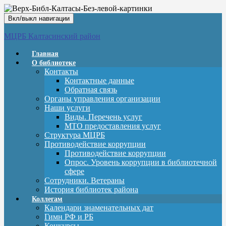
Вкл/выкл навигации
МЦРБ Калтасинский район
Главная
О библиотеке
Контакты
Контактные данные
Обратная связь
Органы управления организации
Наши услуги
Виды. Перечень услуг
МТО предоставления услуг
Структура МЦРБ
Противодействие коррупции
Противодействие коррупции
Опрос. Уровень коррупции в библиотечной
сфере
Сотрудники. Ветераны
История библиотек района
Коллегам
Календари знаменательных дат
Гимн РФ и РБ
Конкурсы