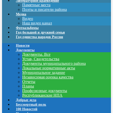
Литературное краеведение
Памятные места
Поэты и писатели района
Медиа
Видео
Наш видео канал
Фотоальбомы
Год большой и дружной семьи
Год единства народов России
Новости
Документы
Документы. Все
Устав, Свидетельства
Документы муниципального района
Локальные нормативные акты
Муниципальное задание
Независимая оценка качества
Отчеты
Планы
Профсоюзные документы
Республиканские НПА
Добрые дела
Бессмертный полк
100 Новостей