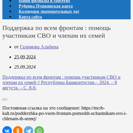
Наши филиалы в соцсетях
Рубрика Пушкинская карта
Календари знаменательных дат
Карта сайта
Поддержка по всем фронтам : помощь
участникам СВО и членам их семей
от
Галимова Альбина
25.09.2024
25.09.2024
Поддержка по всем фронтам : помощь участникам СВО и
членам их семей // Республика Башкортостан.– 2024. – 8
августа. – С. 8-9.
Постоянная ссылка на это сообщение:
https://mcrb-
kalt.ru/podderzhka-po-vsem-frontam-pomoshh-uchastnikam-svo-i-
chlenam-ih-semej/