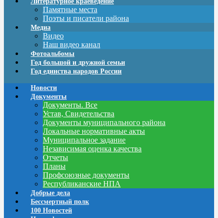
Литературное краеведение
Памятные места
Поэты и писатели района
Медиа
Видео
Наш видео канал
Фотоальбомы
Год большой и дружной семьи
Год единства народов России
Новости
Документы
Документы. Все
Устав, Свидетельства
Документы муниципального района
Локальные нормативные акты
Муниципальное задание
Независимая оценка качества
Отчеты
Планы
Профсоюзные документы
Республиканские НПА
Добрые дела
Бессмертный полк
100 Новостей