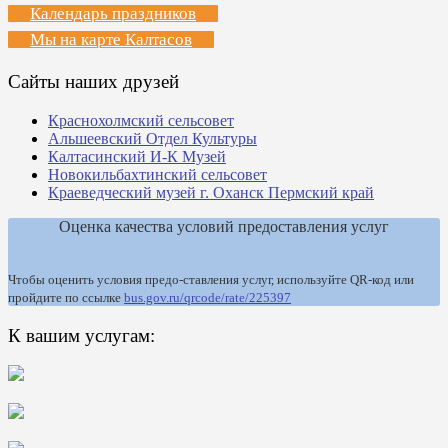
Календарь праздников
Мы на карте Калтасов
Сайты наших друзей
Краснохолмский сельсовет
Альшеевский Отдел Культуры
Калтасинский И-К Музей
Новокильбахтинский сельсовет
Краеведческий музей г. Оханск Пермский край
Оценка качества условий предоставления услуг
Чтобы оценить условия предо-ставления услуг, используйте QR-код или
пройдите по ссылке
bus.gov.ru/qrcode/rate/225397
К вашим услугам: