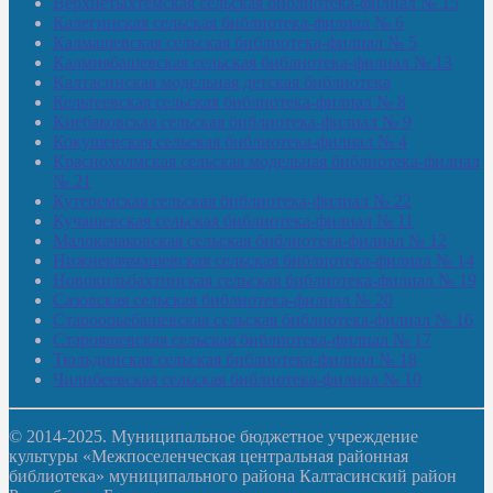
Верхнетыхтемская сельская библиотека-филиал № 15
Калегинская сельская библиотека-филиал № 6
Калмашевская сельская библиотека-филиал № 5
Калмиябашевская сельская библиотека-филиал № 13
Калтасинская модельная детская библиотека
Кельтеевская сельская библиотека-филиал № 8
Киебаковская сельская библиотека-филиал № 9
Кокушевская сельская библиотека-филиал № 4
Краснохолмская сельская модельная библиотека-филиал
№ 21
Кутеремская сельская библиотека-филиал № 22
Кучашевская сельская библиотека-филиал № 11
Малокачаковская сельская библиотека-филиал № 12
Нижнекачмашевская сельская библиотека-филиал № 14
Новокильбахтинская сельская библиотека-филиал № 19
Сазовская сельская библиотека-филиал № 20
Староорьебашевская сельская библиотека-филиал № 16
Старояшевская сельская библиотека-филиал № 17
Тюльдинская сельская библиотека-филиал № 18
Чилибеевская сельская библиотека-филиал № 10
© 2014-2025. Муниципальное бюджетное учреждение
культуры «Межпоселенческая центральная районная
библиотека» муниципального района Калтасинский район