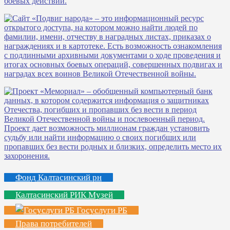
Фонд Калтасинский рн
Калтасинский РИК Музей
Госуслуги РБ
Права потребителей