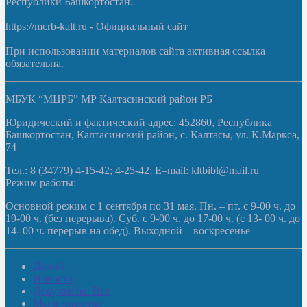
Республики Башкортостан.
https://mcrb-kalt.ru - Официальный сайт
При использовании материалов сайта активная ссылка
обязательна.
МБУК “МЦРБ” МР Калтасинский район РБ
Юридический и фактический адрес: 452860, Республика
Башкортостан, Калтасинский район, с. Калтасы, ул. К.Маркса,
74
Тел.: 8 (34779) 4-15-42; 4-25-42; E–mail: kltbibl@mail.ru
Режим работы:
Основной режим с 1 сентября по 31 мая. Пн. – пт. с 9-00 ч. до
19-00 ч. (без перерыва). Суб. с 9-00 ч. до 17-00 ч. (с 13- 00 ч. до
14- 00 ч. перерыв на обед). Выходной – воскресенье
Домой
Новости
Документы. Все
Мы в соцсетях