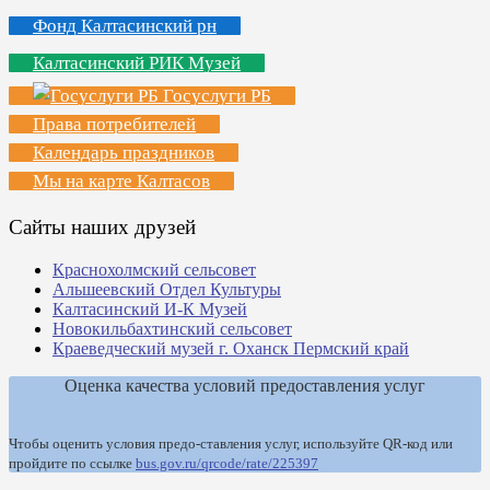
Фонд Калтасинский рн
Калтасинский РИК Музей
Госуслуги РБ
Права потребителей
Календарь праздников
Мы на карте Калтасов
Сайты наших друзей
Краснохолмский сельсовет
Альшеевский Отдел Культуры
Калтасинский И-К Музей
Новокильбахтинский сельсовет
Краеведческий музей г. Оханск Пермский край
Оценка качества условий предоставления услуг
Чтобы оценить условия предо-ставления услуг, используйте QR-код или
пройдите по ссылке
bus.gov.ru/qrcode/rate/225397