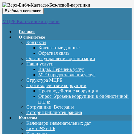
Вкл/выкл навигации
МЦРБ Калтасинский район
Главная
О библиотеке
Контакты
Контактные данные
Обратная связь
Органы управления организации
Наши услуги
Виды. Перечень услуг
МТО предоставления услуг
Структура МЦРБ
Противодействие коррупции
Противодействие коррупции
Опрос. Уровень коррупции в библиотечной
сфере
Сотрудники. Ветераны
История библиотек района
Коллегам
Календари знаменательных дат
Гимн РФ и РБ
Конкурсы