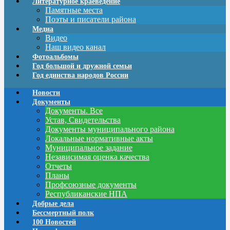
Литературное краеведение
Памятные места
Поэты и писатели района
Медиа
Видео
Наш видео канал
Фотоальбомы
Год большой и дружной семьи
Год единства народов России
Новости
Документы
Документы. Все
Устав, Свидетельства
Документы муниципального района
Локальные нормативные акты
Муниципальное задание
Независимая оценка качества
Отчеты
Планы
Профсоюзные документы
Республиканские НПА
Добрые дела
Бессмертный полк
100 Новостей