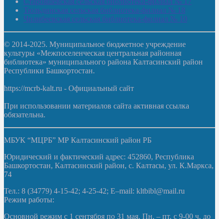
Старояшевская сельская библиотека-филиал № 17
Тюльдинская сельская библиотека-филиал № 18
Чилибеевская сельская библиотека-филиал № 10
© 2014-2025. Муниципальное бюджетное учреждение
культуры «Межпоселенческая центральная районная
библиотека» муниципального района Калтасинский район
Республики Башкортостан.
https://mcrb-kalt.ru - Официальный сайт
При использовании материалов сайта активная ссылка
обязательна.
МБУК “МЦРБ” МР Калтасинский район РБ
Юридический и фактический адрес: 452860, Республика
Башкортостан, Калтасинский район, с. Калтасы, ул. К.Маркса,
74
Тел.: 8 (34779) 4-15-42; 4-25-42; E–mail: kltbibl@mail.ru
Режим работы:
Основной режим с 1 сентября по 31 мая. Пн. – пт. с 9-00 ч. до