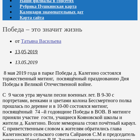
Наши филиалы в соцсетях
Рубрика Пушкинская карта
Календари знаменательных дат
Карта сайта
Победа – это значит жизнь
от
Татьяна Васильева
13.05.2019
13.05.2019
8 мая 2019 года в парке Победы д. Калегино состоялся
торжественный митинг, посвящённый празднованию Дня
Победы в Великой Отечественной войне.
С 9 часов утра звучали песни военных лет. В 9-30 с
портретами, венками и цветами колона Бессмертного полка
прошлась по деревне и в 10-00 состоялся митинг,
посвящённый 74 –й годовщине Победы в ВОВ. В митинге
приняли участие гости, учащиеся Кояновской школы и
жители д. Калегино. Возле мемориала стоял почётный караул.
С приветственным словом к жителям обратились глава
Калегинского сельского совета Сайранов С.М и председатель
ветеранов Иликбаев В.И. Завершился митинг возложением