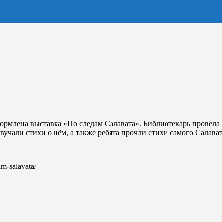
рмлена выставка «По следам Салавата». Библиотекарь провела п
учали стихи о нём, а также ребята прочли стихи самого Салават
am-salavata/