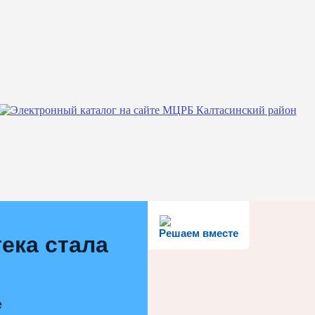
Решаем вместе
ека стала
е