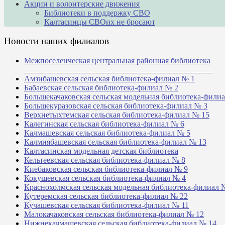
Акции и волонтерские движения
Библиотеки в поддержку СВО
Калтасинцы СВОих не бросают
Новости наших филиалов
Межпоселенческая центральная районная библиотека
_______________________________________________
Амзибашевская сельская библиотека-филиал № 1
Бабаевская сельская библиотека-филиал № 2
Большекачаковская сельская модельная библиотека-фили
Большекуразовская сельская библиотека-филиал № 3
Верхнетыхтемская сельская библиотека-филиал № 15
Калегинская сельская библиотека-филиал № 6
Калмашевская сельская библиотека-филиал № 5
Калмиябашевская сельская библиотека-филиал № 13
Калтасинская модельная детская библиотека
Кельтеевская сельская библиотека-филиал № 8
Киебаковская сельская библиотека-филиал № 9
Кокушевская сельская библиотека-филиал № 4
Краснохолмская сельская модельная библиотека-филиал 
Кутеремская сельская библиотека-филиал № 22
Кучашевская сельская библиотека-филиал № 11
Малокачаковская сельская библиотека-филиал № 12
Нижнекачмашевская сельская библиотека-филиал № 14