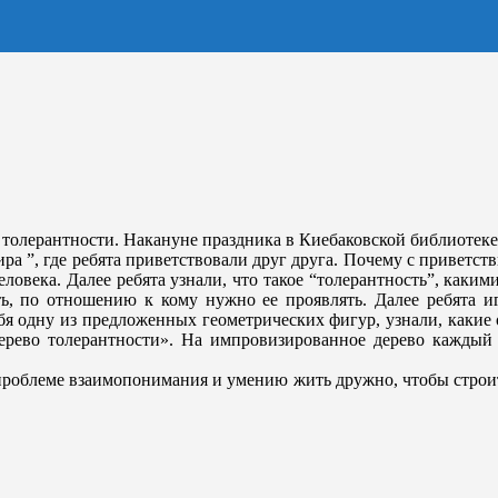
толерантности. Накануне праздника в Киебаковской библиотеке
а ”, где ребята приветствовали друг друга. Почему с приветств
ловека. Далее ребята узнали, что такое “толерантность”, каким
ь, по отношению к кому нужно ее проявлять. Далее ребята иг
себя одну из предложенных геометрических фигур, узнали, каки
Дерево толерантности». На импровизированное дерево каждый
роблеме взаимопонимания и умению жить дружно, чтобы строит