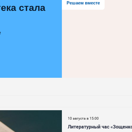
Решаем вместе
ека стала
е