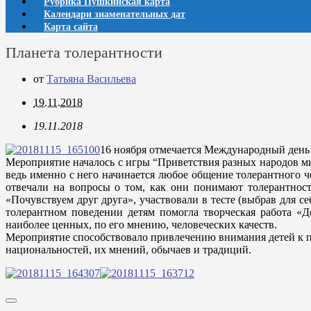
Рубрика Пушкинская карта
Календари знаменательных дат
Карта сайта
Планета толерантности
от
Татьяна Васильева
19.11.2018
19.11.2018
16 ноября отмечается Международный день 
Мероприятие началось с игры “Приветствия разных народов мир
ведь именно с него начинается любое общение толерантного че
отвечали на вопросы о том, как они понимают толерантност
«Почувствуем друг друга», участвовали в тесте (выбрав для 
толерантном поведении детям помогла творческая работа «
наиболее ценных, по его мнению, человеческих качеств.
Мероприятие способствовало привлечению внимания детей к п
национальностей, их мнений, обычаев и традиций.