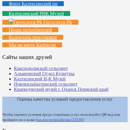
Фонд Калтасинский рн
Калтасинский РИК Музей
Госуслуги РБ
Права потребителей
Календарь праздников
Мы на карте Калтасов
Сайты наших друзей
Краснохолмский сельсовет
Альшеевский Отдел Культуры
Калтасинский И-К Музей
Новокильбахтинский сельсовет
Краеведческий музей г. Оханск Пермский край
Оценка качества условий предоставления услуг
Чтобы оценить условия предо-ставления услуг, используйте QR-код или
пройдите по ссылке
bus.gov.ru/qrcode/rate/225397