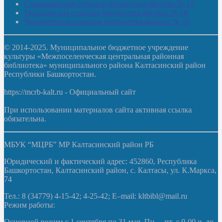
Старояшевская сельская библиотека-филиал № 17
Тюльдинская сельская библиотека-филиал № 18
Чилибеевская сельская библиотека-филиал № 10
© 2014-2025. Муниципальное бюджетное учреждение
культуры «Межпоселенческая центральная районная
библиотека» муниципального района Калтасинский район
Республики Башкортостан.
https://mcrb-kalt.ru - Официальный сайт
При использовании материалов сайта активная ссылка
обязательна.
МБУК “МЦРБ” МР Калтасинский район РБ
Юридический и фактический адрес: 452860, Республика
Башкортостан, Калтасинский район, с. Калтасы, ул. К.Маркса,
74
Тел.: 8 (34779) 4-15-42; 4-25-42; E–mail: kltbibl@mail.ru
Режим работы:
Основной режим с 1 сентября по 31 мая. Пн. – пт. с 9-00 ч. до