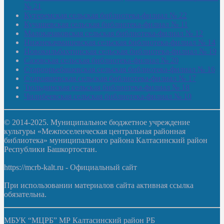
№ 21
Кутеремская сельская библиотека-филиал № 22
Кучашевская сельская библиотека-филиал № 11
Малокачаковская сельская библиотека-филиал № 12
Нижнекачмашевская сельская библиотека-филиал № 14
Новокильбахтинская сельская библиотека-филиал № 19
Сазовская сельская библиотека-филиал № 20
Староорьебашевская сельская библиотека-филиал № 16
Старояшевская сельская библиотека-филиал № 17
Тюльдинская сельская библиотека-филиал № 18
Чилибеевская сельская библиотека-филиал № 10
© 2014-2025. Муниципальное бюджетное учреждение
культуры «Межпоселенческая центральная районная
библиотека» муниципального района Калтасинский район
Республики Башкортостан.
https://mcrb-kalt.ru - Официальный сайт
При использовании материалов сайта активная ссылка
обязательна.
МБУК “МЦРБ” МР Калтасинский район РБ