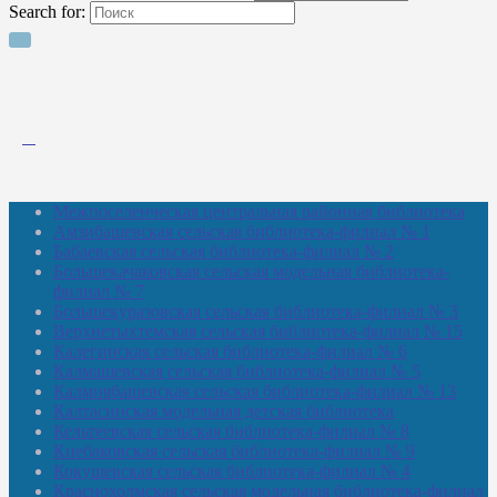
Search for:
Межпоселенческая центральная районная библиотека
Амзибашевская сельская библиотека-филиал № 1
Бабаевская сельская библиотека-филиал № 2
Большекачаковская сельская модельная библиотека-
филиал № 7
Большекуразовская сельская библиотека-филиал № 3
Верхнетыхтемская сельская библиотека-филиал № 15
Калегинская сельская библиотека-филиал № 6
Калмашевская сельская библиотека-филиал № 5
Калмиябашевская сельская библиотека-филиал № 13
Калтасинская модельная детская библиотека
Кельтеевская сельская библиотека-филиал № 8
Киебаковская сельская библиотека-филиал № 9
Кокушевская сельская библиотека-филиал № 4
Краснохолмская сельская модельная библиотека-филиал