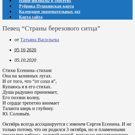
Наши филиалы в соцсетях
Рубрика Пушкинская карта
Календари знаменательных дат
Карта сайта
Певец “Страны березового ситца”
от
Татьяна Васильева
05.10.2020
05.10.2020
Стихи Есенина–стихия:
Она на заливных лугах.
И от того, что “от сохи я”,
Купаюсь я в его стихах.
Душа радушно принимает,
Его поэзии волну,
И сердце трепетно внимает
Таланта ширь и глубину.
Ю. Соловьёв.
Октябрь всегда ассоциируется с именем Сергея Есенина. И не
только потому, что он родился 3 октября, но и пламенными
гроздьями рябины, золотой рощей, печально пролетающими