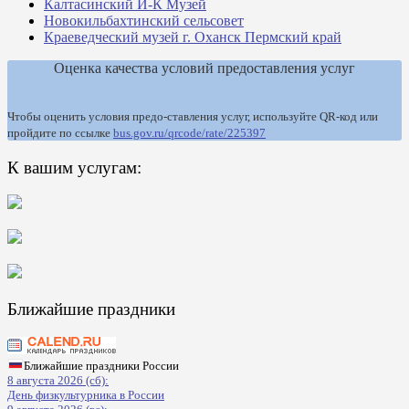
Калтасинский И-К Музей
Новокильбахтинский сельсовет
Краеведческий музей г. Оханск Пермский край
Оценка качества условий предоставления услуг
Чтобы оценить условия предо-ставления услуг, используйте QR-код или
пройдите по ссылке
bus.gov.ru/qrcode/rate/225397
К вашим услугам:
Ближайшие праздники
Ближайшие праздники России
8 августа 2026 (сб):
День физкультурника в России