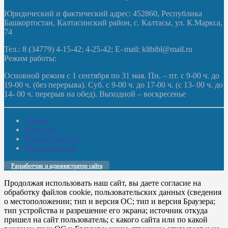
Юридический и фактический адрес: 452860, Республика
Башкортостан, Калтасинский район, с. Калтасы, ул. К.Маркса,
74
Тел.: 8 (34779) 4-15-42; 4-25-42; E–mail: kltbibl@mail.ru
Режим работы:
Основной режим с 1 сентября по 31 мая. Пн. – пт. с 9-00 ч. до
19-00 ч. (без перерыва). Суб. с 9-00 ч. до 17-00 ч. (с 13- 00 ч. до
14- 00 ч. перерыв на обед). Выходной – воскресенье
Домой
Новости
Документы. Все
Мы в соцсетях
Разработчик и администратор сайта
Продолжая использовать наш сайт, вы даете согласие на
обработку файлов cookie, пользовательских данных (сведения
о местоположении; тип и версия ОС; тип и версия Браузера;
тип устройства и разрешение его экрана; источник откуда
пришел на сайт пользователь; с какого сайта или по какой