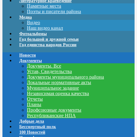
Литературное краеведение
Памятные места
Поэты и писатели района
Медиа
Видео
Наш видео канал
Фотоальбомы
Год большой и дружной семьи
Год единства народов России
Новости
Документы
Документы. Все
Устав, Свидетельства
Документы муниципального района
Локальные нормативные акты
Муниципальное задание
Независимая оценка качества
Отчеты
Планы
Профсоюзные документы
Республиканские НПА
Добрые дела
Бессмертный полк
100 Новостей