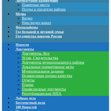
Литературное краеведение
Памятные места
Поэты и писатели района
Медиа
Видео
Наш видео канал
Фотоальбомы
Год большой и дружной семьи
Год единства народов России
Новости
Документы
Документы. Все
Устав, Свидетельства
Документы муниципального района
Локальные нормативные акты
Муниципальное задание
Независимая оценка качества
Отчеты
Планы
Профсоюзные документы
Республиканские НПА
Добрые дела
Бессмертный полк
100 Новостей