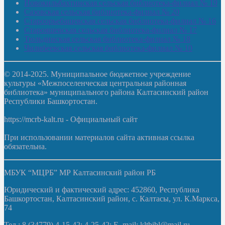
Новокильбахтинская сельская библиотека-филиал № 19
Сазовская сельская библиотека-филиал № 20
Староорьебашевская сельская библиотека-филиал № 16
Старояшевская сельская библиотека-филиал № 17
Тюльдинская сельская библиотека-филиал № 18
Чилибеевская сельская библиотека-филиал № 10
© 2014-2025. Муниципальное бюджетное учреждение
культуры «Межпоселенческая центральная районная
библиотека» муниципального района Калтасинский район
Республики Башкортостан.
https://mcrb-kalt.ru - Официальный сайт
При использовании материалов сайта активная ссылка
обязательна.
МБУК “МЦРБ” МР Калтасинский район РБ
Юридический и фактический адрес: 452860, Республика
Башкортостан, Калтасинский район, с. Калтасы, ул. К.Маркса,
74
Тел.: 8 (34779) 4-15-42; 4-25-42; E–mail: kltbibl@mail.ru