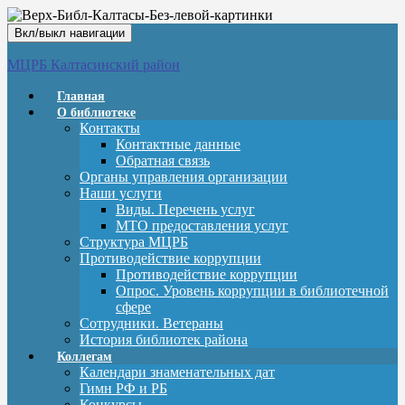
Вкл/выкл навигации
МЦРБ Калтасинский район
Главная
О библиотеке
Контакты
Контактные данные
Обратная связь
Органы управления организации
Наши услуги
Виды. Перечень услуг
МТО предоставления услуг
Структура МЦРБ
Противодействие коррупции
Противодействие коррупции
Опрос. Уровень коррупции в библиотечной
сфере
Сотрудники. Ветераны
История библиотек района
Коллегам
Календари знаменательных дат
Гимн РФ и РБ
Конкурсы