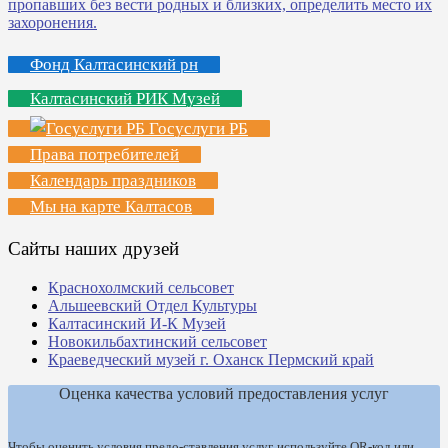
Фонд Калтасинский рн
Калтасинский РИК Музей
Госуслуги РБ
Права потребителей
Календарь праздников
Мы на карте Калтасов
Сайты наших друзей
Краснохолмский сельсовет
Альшеевский Отдел Культуры
Калтасинский И-К Музей
Новокильбахтинский сельсовет
Краеведческий музей г. Оханск Пермский край
Оценка качества условий предоставления услуг
Чтобы оценить условия предо-ставления услуг, используйте QR-код или