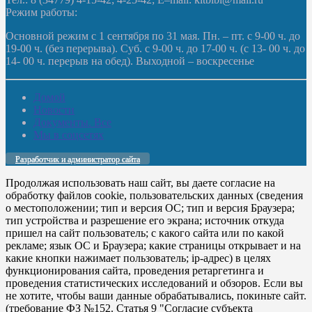
Режим работы:
Основной режим с 1 сентября по 31 мая. Пн. – пт. с 9-00 ч. до
19-00 ч. (без перерыва). Суб. с 9-00 ч. до 17-00 ч. (с 13- 00 ч. до
14- 00 ч. перерыв на обед). Выходной – воскресенье
Домой
Новости
Документы. Все
Мы в соцсетях
Разработчик и администратор сайта
Продолжая использовать наш сайт, вы даете согласие на
обработку файлов cookie, пользовательских данных (сведения
о местоположении; тип и версия ОС; тип и версия Браузера;
тип устройства и разрешение его экрана; источник откуда
пришел на сайт пользователь; с какого сайта или по какой
рекламе; язык ОС и Браузера; какие страницы открывает и на
какие кнопки нажимает пользователь; ip-адрес) в целях
функционирования сайта, проведения ретаргетинга и
проведения статистических исследований и обзоров. Если вы
не хотите, чтобы ваши данные обрабатывались, покиньте сайт.
(требование ФЗ №152. Статья 9 "Согласие субъекта