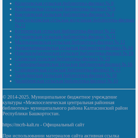
Кельтеевская сельская библиотека-филиал № 8
Киебаковская сельская библиотека-филиал № 9
Кокушевская сельская библиотека-филиал № 4
Краснохолмская сельская модельная библиотека-филиал
№ 21
Кутеремская сельская библиотека-филиал № 22
Кучашевская сельская библиотека-филиал № 11
Малокачаковская сельская библиотека-филиал № 12
Нижнекачмашевская сельская библиотека-филиал № 14
Новокильбахтинская сельская библиотека-филиал № 19
Сазовская сельская библиотека-филиал № 20
Староорьебашевская сельская библиотека-филиал № 16
Старояшевская сельская библиотека-филиал № 17
Тюльдинская сельская библиотека-филиал № 18
Чилибеевская сельская библиотека-филиал № 10
© 2014-2025. Муниципальное бюджетное учреждение
культуры «Межпоселенческая центральная районная
библиотека» муниципального района Калтасинский район
Республики Башкортостан.
https://mcrb-kalt.ru - Официальный сайт
При использовании материалов сайта активная ссылка