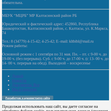
обязательна.
МБУК “МЦРБ” МР Калтасинский район РБ
Юридический и фактический адрес: 452860, Республика
Башкортостан, Калтасинский район, с. Калтасы, ул. К.Маркса,
74
Тел.: 8 (34779) 4-15-42; 4-25-42; E–mail: kltbibl@mail.ru
Режим работы:
Основной режим с 1 сентября по 31 мая. Пн. – пт. с 9-00 ч. до
19-00 ч. (без перерыва). Суб. с 9-00 ч. до 17-00 ч. (с 13- 00 ч. до
14- 00 ч. перерыв на обед). Выходной – воскресенье
Домой
Новости
Документы. Все
Мы в соцсетях
Разработчик и администратор сайта
Продолжая использовать наш сайт, вы даете согласие на
обработку файлов cookie, пользовательских данных (сведения