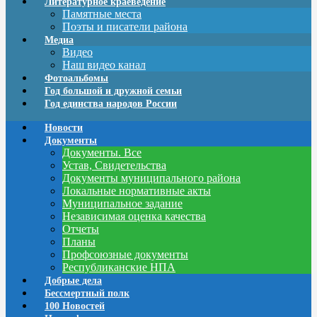
Литературное краеведение
Памятные места
Поэты и писатели района
Медиа
Видео
Наш видео канал
Фотоальбомы
Год большой и дружной семьи
Год единства народов России
Новости
Документы
Документы. Все
Устав, Свидетельства
Документы муниципального района
Локальные нормативные акты
Муниципальное задание
Независимая оценка качества
Отчеты
Планы
Профсоюзные документы
Республиканские НПА
Добрые дела
Бессмертный полк
100 Новостей