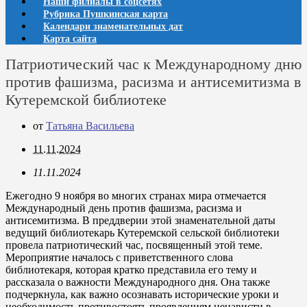
Наши филиалы в соцсетях
Рубрика Пушкинская карта
Календари знаменательных дат
Карта сайта
Патриотический час к Международному дню
против фашизма, расизма и антисемитизма в
Кутеремской библиотеке
от
Татьяна Васильева
11.11.2024
11.11.2024
Ежегодно 9 ноября во многих странах мира отмечается
Международный день против фашизма, расизма и
антисемитизма. В преддверии этой знаменательной даты
ведущий библиотекарь Кутеремской сельской библиотеки
провела патриотический час, посвященный этой теме.
Мероприятие началось с приветственного слова
библиотекаря, которая кратко представила его тему и
рассказала о важности Международного дня. Она также
подчеркнула, как важно осознавать исторические уроки и
необходимость противостоять проявлениям ненависти в