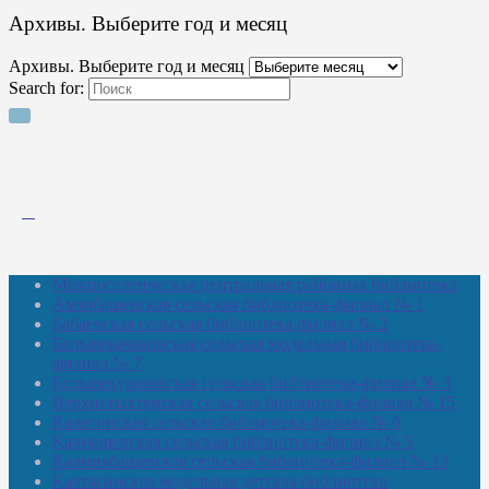
Архивы. Выберите год и месяц
Архивы. Выберите год и месяц
Search for:
Межпоселенческая центральная районная библиотека
Амзибашевская сельская библиотека-филиал № 1
Бабаевская сельская библиотека-филиал № 2
Большекачаковская сельская модельная библиотека-
филиал № 7
Большекуразовская сельская библиотека-филиал № 3
Верхнетыхтемская сельская библиотека-филиал № 15
Калегинская сельская библиотека-филиал № 6
Калмашевская сельская библиотека-филиал № 5
Калмиябашевская сельская библиотека-филиал № 13
Калтасинская модельная детская библиотека