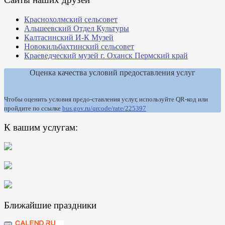
Краснохолмский сельсовет
Альшеевский Отдел Культуры
Калтасинский И-К Музей
Новокильбахтинский сельсовет
Краеведческий музей г. Оханск Пермский край
Оценка качества условий предоставления услуг
Чтобы оценить условия предо-ставления услуг, используйте QR-код или
пройдите по ссылке
bus.gov.ru/qrcode/rate/225397
К вашим услугам:
Ближайшие праздники