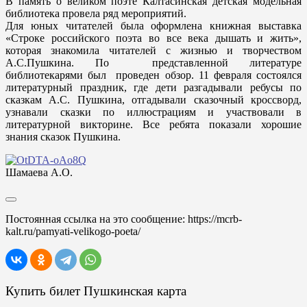
В память о великом поэте Калтасинская детская модельная
библиотека провела ряд мероприятий.
Для юных читателей была оформлена книжная выставка
«Строке российского поэта во все века дышать и жить»,
которая знакомила читателей с жизнью и творчеством
А.С.Пушкина. По представленной литературе
библиотекарями был проведен обзор. 11 февраля состоялся
литературный праздник, где дети разгадывали ребусы по
сказкам А.С. Пушкина, отгадывали сказочный кроссворд,
узнавали сказки по иллюстрациям и участвовали в
литературной викторине. Все ребята показали хорошие
знания сказок Пушкина.
Шамаева А.О.
Постоянная ссылка на это сообщение:
https://mcrb-
kalt.ru/pamyati-velikogo-poeta/
Купить билет Пушкинская карта