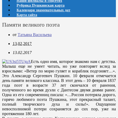
Наши филиалы в соцсетях
Рубрика Пушкинская карта
Календари знаменательных дат
Карта сайта
Памяти великого поэта
от
Татьяна Васильева
13.02.2017
13.02.2017
Есть одно имя, которое знакомо нам с детства.
Малыш еще не умеет читать, но уже повторяет вслед за
взрослыми: «Ветер по морю гуляет и кораблик подгоняет…».
Это Александр Сергеевич Пушкин. 10 февраля отмечается
день памяти великого классика. В этот день – 10 февраля 1837
года поэт в возрасте 37 лет скончался от ранения,
полученного во время дуэли с Дантесом двумя днями ранее.
Одна из его современниц писала: «…Россия потеряла дорого,
горячо любимого поэта Пушкина, этот прекрасный талант,
полный творческого духа и силы!». Ощущение
невосполнимой потери сохраняется до сих пор, уже на
протяжении 180 лет.