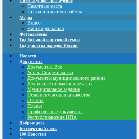
Литературное краеведение
Памятные места
Поэты и писатели района
Медиа
Видео
Наш видео канал
Фотоальбомы
Год большой и дружной семьи
Год единства народов России
Новости
Документы
Документы. Все
Устав, Свидетельства
Документы муниципального района
Локальные нормативные акты
Муниципальное задание
Независимая оценка качества
Отчеты
Планы
Профсоюзные документы
Республиканские НПА
Добрые дела
Бессмертный полк
100 Новостей