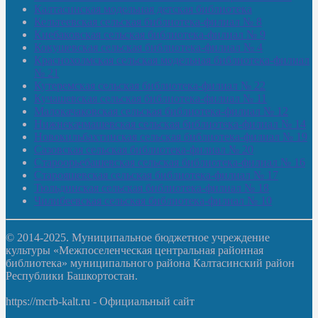
Калтасинская модельная детская библиотека
Кельтеевская сельская библиотека-филиал № 8
Киебаковская сельская библиотека-филиал № 9
Кокушевская сельская библиотека-филиал № 4
Краснохолмская сельская модельная библиотека-филиал
№ 21
Кутеремская сельская библиотека-филиал № 22
Кучашевская сельская библиотека-филиал № 11
Малокачаковская сельская библиотека-филиал № 12
Нижнекачмашевская сельская библиотека-филиал № 14
Новокильбахтинская сельская библиотека-филиал № 19
Сазовская сельская библиотека-филиал № 20
Староорьебашевская сельская библиотека-филиал № 16
Старояшевская сельская библиотека-филиал № 17
Тюльдинская сельская библиотека-филиал № 18
Чилибеевская сельская библиотека-филиал № 10
© 2014-2025. Муниципальное бюджетное учреждение
культуры «Межпоселенческая центральная районная
библиотека» муниципального района Калтасинский район
Республики Башкортостан.
https://mcrb-kalt.ru - Официальный сайт