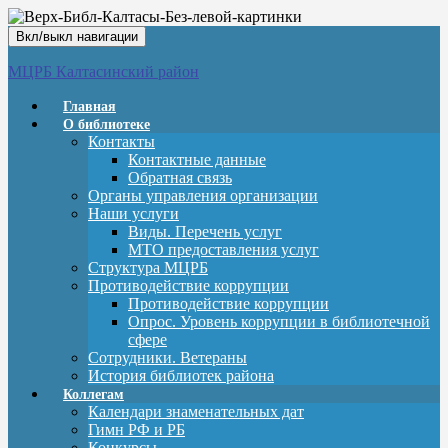
Вкл/выкл навигации
МЦРБ Калтасинский район
Главная
О библиотеке
Контакты
Контактные данные
Обратная связь
Органы управления организации
Наши услуги
Виды. Перечень услуг
МТО предоставления услуг
Структура МЦРБ
Противодействие коррупции
Противодействие коррупции
Опрос. Уровень коррупции в библиотечной
сфере
Сотрудники. Ветераны
История библиотек района
Коллегам
Календари знаменательных дат
Гимн РФ и РБ
Конкурсы