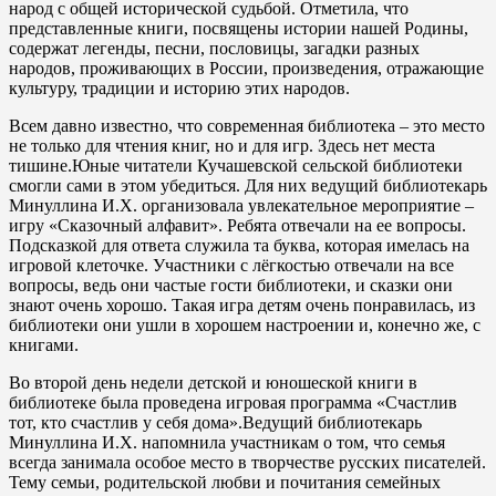
народ с общей исторической судьбой. Отметила, что
представленные книги, посвящены истории нашей Родины,
содержат легенды, песни, пословицы, загадки разных
народов, проживающих в России, произведения, отражающие
культуру, традиции и историю этих народов.
Всем давно известно, что современная библиотека – это место
не только для чтения книг, но и для игр. Здесь нет места
тишине.Юные читатели Кучашевской сельской библиотеки
смогли сами в этом убедиться. Для них ведущий библиотекарь
Минуллина И.Х. организовала увлекательное мероприятие –
игру «Сказочный алфавит». Ребята отвечали на ее вопросы.
Подсказкой для ответа служила та буква, которая имелась на
игровой клеточке. Участники с лёгкостью отвечали на все
вопросы, ведь они частые гости библиотеки, и сказки они
знают очень хорошо. Такая игра детям очень понравилась, из
библиотеки они ушли в хорошем настроении и, конечно же, с
книгами.
Во второй день недели детской и юношеской книги в
библиотеке была проведена игровая программа «Счастлив
тот, кто счастлив у себя дома».Ведущий библиотекарь
Минуллина И.Х. напомнила участникам о том, что семья
всегда занимала особое место в творчестве русских писателей.
Тему семьи, родительской любви и почитания семейных