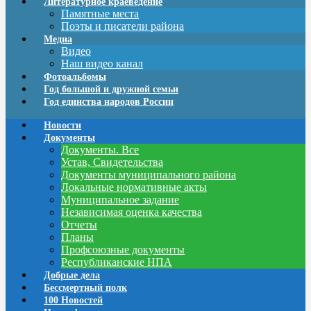
Литературное краеведение
Памятные места
Поэты и писатели района
Медиа
Видео
Наш видео канал
Фотоальбомы
Год большой и дружной семьи
Год единства народов России
Новости
Документы
Документы. Все
Устав, Свидетельства
Документы муниципального района
Локальные нормативные акты
Муниципальное задание
Независимая оценка качества
Отчеты
Планы
Профсоюзные документы
Республиканские НПА
Добрые дела
Бессмертный полк
100 Новостей