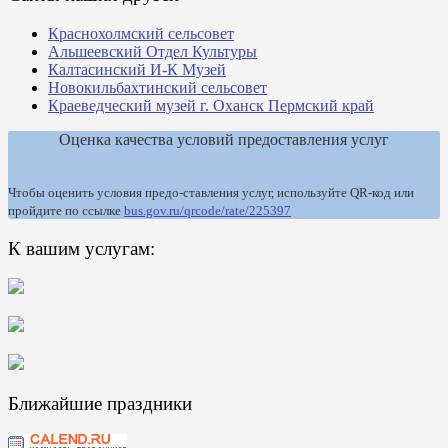
Краснохолмский сельсовет
Альшеевский Отдел Культуры
Калтасинский И-К Музей
Новокильбахтинский сельсовет
Краеведческий музей г. Оханск Пермский край
Оценка качества условий предоставления услуг
Чтобы оценить условия предо-ставления услуг, используйте QR-код или
пройдите по ссылке
bus.gov.ru/qrcode/rate/225397
К вашим услугам:
Ближайшие праздники