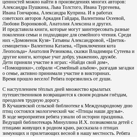
ценностей можно найти в произведениях многих авторов:
Александра Пушкина, Льва Толстого, Ивана Тургенева,
Ивана Гончарова, Александра Куприна. И в работах
советских авторов Аркадия Гайдара, Валентины Осеевой,
Любови Воронковой, Анатолия Алексина и других.
И представила книги, которые могут заинтересовать разные
поколения семьи и подходящие для семейного чтения. Среди
них «Домовенок Кузя» Татьяны Александровой, «Цветик-
семицветик» Валентина Катаева, «Приключения кота
Леопольда» Анатолия Резникова, сказки Владимира Сутеева и
другие книги, которые учат добру, уважению, дружбе.
Дети приняли участие в играх: «Найди свой дом»,
«Помощники», собрали «Семейный альбом», разгадав загадки
о семье, активно принимали участие в викторинах.
Время прошло весело! Ребята порезвились от души.
С наступлением тёплых дней множество крылатых
путешественников возвращаются к своим родным гнёздам,
преодолев трудную дорогу.
В Кучашевской сельской библиотеке к Международному дню
птиц состоялся экологический час «Птицы наши друзья».
В ходе мероприятия ребята узнали об истории праздника.
Ведущий библиотекарь Минуллина И.Х. познакомила детей с
птицами живущих в родном краю, рассказала о птицах
зимующих и прилетающих весной в нашу местность. Ребята