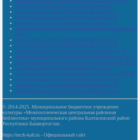
Калмиябашевская сельская библиотека-филиал № 13
Калтасинская модельная детская библиотека
Кельтеевская сельская библиотека-филиал № 8
Киебаковская сельская библиотека-филиал № 9
Кокушевская сельская библиотека-филиал № 4
Краснохолмская сельская модельная библиотека-филиал
№ 21
Кутеремская сельская библиотека-филиал № 22
Кучашевская сельская библиотека-филиал № 11
Малокачаковская сельская библиотека-филиал № 12
Нижнекачмашевская сельская библиотека-филиал № 14
Новокильбахтинская сельская библиотека-филиал № 19
Сазовская сельская библиотека-филиал № 20
Староорьебашевская сельская библиотека-филиал № 16
Старояшевская сельская библиотека-филиал № 17
Тюльдинская сельская библиотека-филиал № 18
Чилибеевская сельская библиотека-филиал № 10
© 2014-2025. Муниципальное бюджетное учреждение
культуры «Межпоселенческая центральная районная
библиотека» муниципального района Калтасинский район
Республики Башкортостан.
https://mcrb-kalt.ru - Официальный сайт