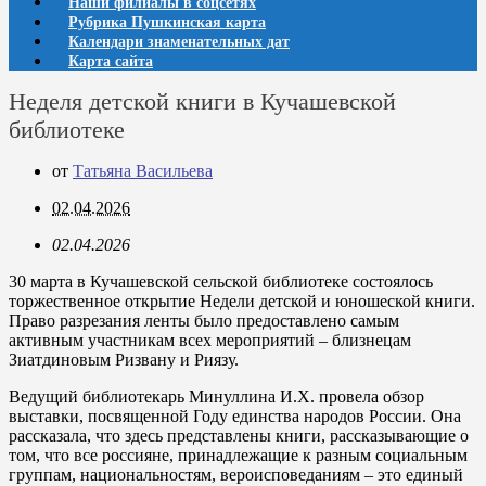
Наши филиалы в соцсетях
Рубрика Пушкинская карта
Календари знаменательных дат
Карта сайта
Неделя детской книги в Кучашевской
библиотеке
от
Татьяна Васильева
02.04.2026
02.04.2026
30 марта в Кучашевской сельской библиотеке состоялось
торжественное открытие Недели детской и юношеской книги.
Право разрезания ленты было предоставлено самым
активным участникам всех мероприятий – близнецам
Зиатдиновым Ризвану и Риязу.
Ведущий библиотекарь Минуллина И.Х. провела обзор
выставки, посвященной Году единства народов России. Она
рассказала, что здесь представлены книги, рассказывающие о
том, что все россияне, принадлежащие к разным социальным
группам, национальностям, вероисповеданиям – это единый