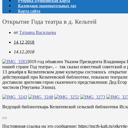
Рубрика Пушкинская карта
Календари знаменательных дат
Карта сайта
Открытие Года театра в д. Кельтей
от
Татьяна Васильева
14.12.2018
14.12.2018
2019 год объявлен Указом Президента Владимира П
нашей стране Год театра», – так сказал известный советский и
13 декабря в Кельтеевском доме культуры состоялось открытие
действующий при Кельтеевской библиотеке, показали театрали
доставили зрителям герои сказочного представления: Дед Его
чистюля (Умутаева Элина).
Ведущий библиотекарь Кельтеевской сельской библиотеки Исл
Постоянная ссылка на это сообщение:
https://mcrb-kalt.ru/otkrytie