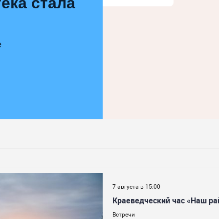
ека стала
е