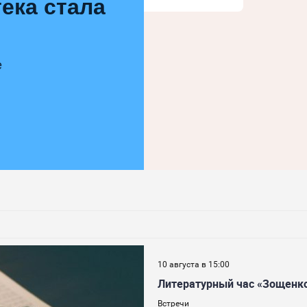
ека стала
е