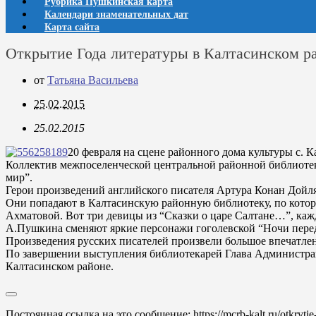
Рубрика Пушкинская карта
Календари знаменательных дат
Карта сайта
Открытие Года литературы в Калтасинском р
от
Татьяна Васильева
25.02.2015
25.02.2015
20 февраля на сцене районного дома культуры с. 
Коллектив межпоселенческой центральной районной библиоте
мир”.
Герои произведений английского писателя Артура Конан Дойля
Они попадают в Калтасинскую районную библиотеку, по которо
Ахматовой. Вот три девицы из “Сказки о царе Салтане…”, кажда
А.Пушкина сменяют яркие персонажи гоголевской “Ночи перед 
Произведения русских писателей произвели большое впечатлени
По завершении выступления библиотекарей Глава Администрац
Калтасинском районе.
Постоянная ссылка на это сообщение:
https://mcrb-kalt.ru/otkryti