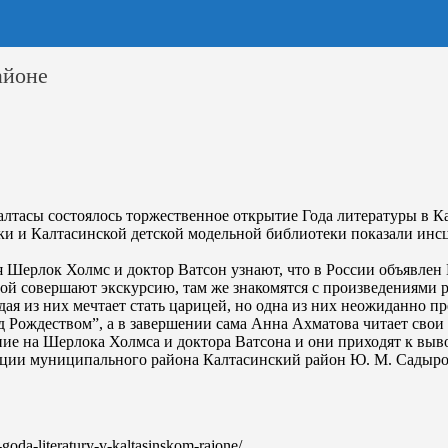
айоне
Калтасы состоялось торжественное открытие Года литературы в К
ки и Калтасинской детской модельной библиотеки показали ин
 Шерлок Холмс и доктор Ватсон узнают, что в России объявлен 
й совершают экскурсию, там же знакомятся с произведениями ру
я из них мечтает стать царицей, но одна из них неожиданно пре
Рождеством”, а в завершении сама Анна Ахматова читает свои 
е на Шерлока Холмса и доктора Ватсона и они приходят к выводу
ии муниципального района Калтасинский район Ю. М. Садыров 
e-goda-literatury-v-kaltasinskom-rajone/