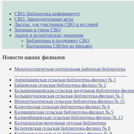
СВО: Библиотека информирует
СВО. Законодательные акты
Льготы для участников СВО и их семей
Хроника и герои СВО
Акции и волонтерские движения
Библиотеки в поддержку СВО
Калтасинцы СВОих не бросают
Новости наших филиалов
Межпоселенческая центральная районная библиотека
_______________________________________________
Амзибашевская сельская библиотека-филиал № 1
Бабаевская сельская библиотека-филиал № 2
Большекачаковская сельская модельная библиотека-фили
Большекуразовская сельская библиотека-филиал № 3
Верхнетыхтемская сельская библиотека-филиал № 15
Калегинская сельская библиотека-филиал № 6
Калмашевская сельская библиотека-филиал № 5
Калмиябашевская сельская библиотека-филиал № 13
Калтасинская модельная детская библиотека
Кельтеевская сельская библиотека-филиал № 8
Киебаковская сельская библиотека-филиал № 9