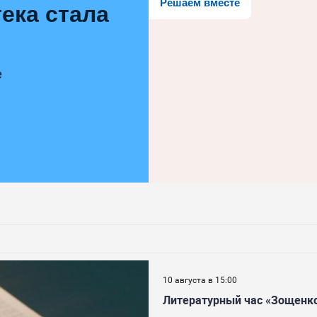
Решаем вместе
ека стала
е