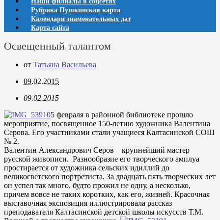
Наши филиалы в соцсетях
Рубрика Пушкинская карта
Календари знаменательных дат
Карта сайта
Освещенный талантом
от
Татьяна Васильева
09.02.2015
09.02.2015
5 февраля в районной библиотеке прошло
мероприятие, посвященное 150-летию художника Валентина
Серова. Его участниками стали учащиеся Калтасинской СОШ
№ 2.
Валентин Александрович Серов – крупнейший мастер
русской живописи. Разнообразие его творческого амплуа
простирается от художника сельских идиллий до
великосветского портретиста. За двадцать пять творческих лет
он успел так много, будто прожил не одну, а несколько,
причем вовсе не таких коротких, как его, жизней. Красочная
выставочная экспозиция иллюстрировала рассказ
преподавателя Калтасинской детской школы искусств Т.М.