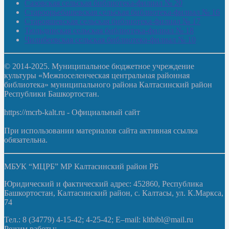
Сазовская сельская библиотека-филиал № 20
Староорьебашевская сельская библиотека-филиал № 16
Старояшевская сельская библиотека-филиал № 17
Тюльдинская сельская библиотека-филиал № 18
Чилибеевская сельская библиотека-филиал № 10
© 2014-2025. Муниципальное бюджетное учреждение
культуры «Межпоселенческая центральная районная
библиотека» муниципального района Калтасинский район
Республики Башкортостан.
https://mcrb-kalt.ru - Официальный сайт
При использовании материалов сайта активная ссылка
обязательна.
МБУК “МЦРБ” МР Калтасинский район РБ
Юридический и фактический адрес: 452860, Республика
Башкортостан, Калтасинский район, с. Калтасы, ул. К.Маркса,
74
Тел.: 8 (34779) 4-15-42; 4-25-42; E–mail: kltbibl@mail.ru
Режим работы: