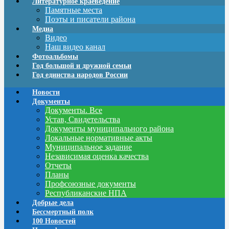
Литературное краеведение
Памятные места
Поэты и писатели района
Медиа
Видео
Наш видео канал
Фотоальбомы
Год большой и дружной семьи
Год единства народов России
Новости
Документы
Документы. Все
Устав, Свидетельства
Документы муниципального района
Локальные нормативные акты
Муниципальное задание
Независимая оценка качества
Отчеты
Планы
Профсоюзные документы
Республиканские НПА
Добрые дела
Бессмертный полк
100 Новостей