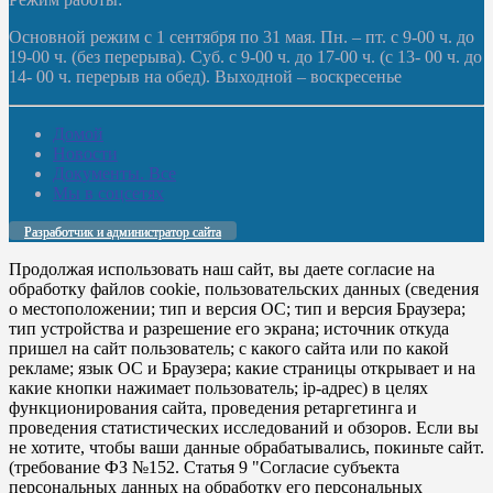
Основной режим с 1 сентября по 31 мая. Пн. – пт. с 9-00 ч. до
19-00 ч. (без перерыва). Суб. с 9-00 ч. до 17-00 ч. (с 13- 00 ч. до
14- 00 ч. перерыв на обед). Выходной – воскресенье
Домой
Новости
Документы. Все
Мы в соцсетях
Разработчик и администратор сайта
Продолжая использовать наш сайт, вы даете согласие на
обработку файлов cookie, пользовательских данных (сведения
о местоположении; тип и версия ОС; тип и версия Браузера;
тип устройства и разрешение его экрана; источник откуда
пришел на сайт пользователь; с какого сайта или по какой
рекламе; язык ОС и Браузера; какие страницы открывает и на
какие кнопки нажимает пользователь; ip-адрес) в целях
функционирования сайта, проведения ретаргетинга и
проведения статистических исследований и обзоров. Если вы
не хотите, чтобы ваши данные обрабатывались, покиньте сайт.
(требование ФЗ №152. Статья 9 "Согласие субъекта
персональных данных на обработку его персональных