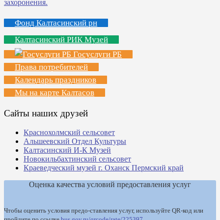
Фонд Калтасинский рн
Калтасинский РИК Музей
Госуслуги РБ
Права потребителей
Календарь праздников
Мы на карте Калтасов
Сайты наших друзей
Краснохолмский сельсовет
Альшеевский Отдел Культуры
Калтасинский И-К Музей
Новокильбахтинский сельсовет
Краеведческий музей г. Оханск Пермский край
Оценка качества условий предоставления услуг
Чтобы оценить условия предо-ставления услуг, используйте QR-код или
пройдите по ссылке
bus.gov.ru/qrcode/rate/225397