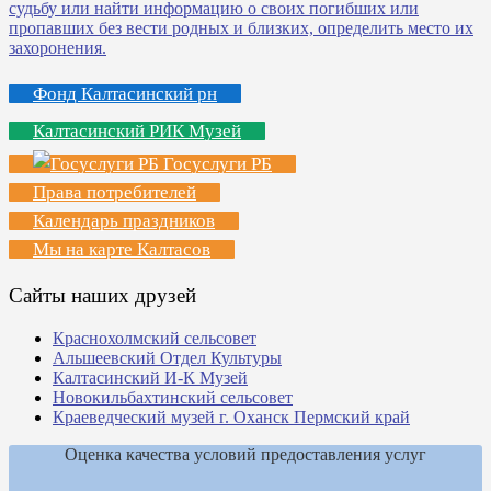
Фонд Калтасинский рн
Калтасинский РИК Музей
Госуслуги РБ
Права потребителей
Календарь праздников
Мы на карте Калтасов
Сайты наших друзей
Краснохолмский сельсовет
Альшеевский Отдел Культуры
Калтасинский И-К Музей
Новокильбахтинский сельсовет
Краеведческий музей г. Оханск Пермский край
Оценка качества условий предоставления услуг