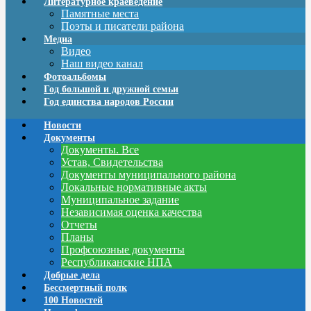
Литературное краеведение
Памятные места
Поэты и писатели района
Медиа
Видео
Наш видео канал
Фотоальбомы
Год большой и дружной семьи
Год единства народов России
Новости
Документы
Документы. Все
Устав, Свидетельства
Документы муниципального района
Локальные нормативные акты
Муниципальное задание
Независимая оценка качества
Отчеты
Планы
Профсоюзные документы
Республиканские НПА
Добрые дела
Бессмертный полк
100 Новостей