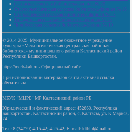
Сазовская сельская библиотека-филиал № 20
Староорьебашевская сельская библиотека-филиал № 16
Старояшевская сельская библиотека-филиал № 17
Тюльдинская сельская библиотека-филиал № 18
Чилибеевская сельская библиотека-филиал № 10
© 2014-2025. Муниципальное бюджетное учреждение
культуры «Межпоселенческая центральная районная
библиотека» муниципального района Калтасинский район
Республики Башкортостан.
https://mcrb-kalt.ru - Официальный сайт
При использовании материалов сайта активная ссылка
обязательна.
МБУК “МЦРБ” МР Калтасинский район РБ
Юридический и фактический адрес: 452860, Республика
Башкортостан, Калтасинский район, с. Калтасы, ул. К.Маркса,
74
Тел.: 8 (34779) 4-15-42; 4-25-42; E–mail: kltbibl@mail.ru