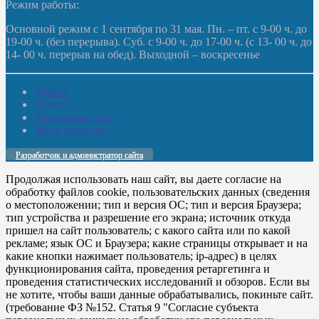
Режим работы:
Основной режим с 1 сентября по 31 мая. Пн. – пт. с 9-00 ч. до
19-00 ч. (без перерыва). Суб. с 9-00 ч. до 17-00 ч. (с 13- 00 ч. до
14- 00 ч. перерыв на обед). Выходной – воскресенье
Домой
Новости
Документы. Все
Мы в соцсетях
Разработчик и администратор сайта
Продолжая использовать наш сайт, вы даете согласие на
обработку файлов cookie, пользовательских данных (сведения
о местоположении; тип и версия ОС; тип и версия Браузера;
тип устройства и разрешение его экрана; источник откуда
пришел на сайт пользователь; с какого сайта или по какой
рекламе; язык ОС и Браузера; какие страницы открывает и на
какие кнопки нажимает пользователь; ip-адрес) в целях
функционирования сайта, проведения ретаргетинга и
проведения статистических исследований и обзоров. Если вы
не хотите, чтобы ваши данные обрабатывались, покиньте сайт.
(требование ФЗ №152. Статья 9 "Согласие субъекта