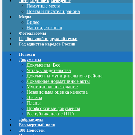
Литературное краеведение
Памятные места
Поэты и писатели района
Медиа
Видео
Наш видео канал
Фотоальбомы
Год большой и дружной семьи
Год единства народов России
Новости
Документы
Документы. Все
Устав, Свидетельства
Документы муниципального района
Локальные нормативные акты
Муниципальное задание
Независимая оценка качества
Отчеты
Планы
Профсоюзные документы
Республиканские НПА
Добрые дела
Бессмертный полк
100 Новостей