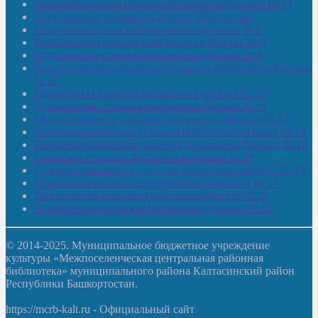
Калмиябашевская сельская библиотека-филиал № 13
Калтасинская модельная детская библиотека
Кельтеевская сельская библиотека-филиал № 8
Киебаковская сельская библиотека-филиал № 9
Кокушевская сельская библиотека-филиал № 4
Краснохолмская сельская модельная библиотека-филиал
№ 21
Кутеремская сельская библиотека-филиал № 22
Кучашевская сельская библиотека-филиал № 11
Малокачаковская сельская библиотека-филиал № 12
Нижнекачмашевская сельская библиотека-филиал № 14
Новокильбахтинская сельская библиотека-филиал № 19
Сазовская сельская библиотека-филиал № 20
Староорьебашевская сельская библиотека-филиал № 16
Старояшевская сельская библиотека-филиал № 17
Тюльдинская сельская библиотека-филиал № 18
Чилибеевская сельская библиотека-филиал № 10
© 2014-2025. Муниципальное бюджетное учреждение
культуры «Межпоселенческая центральная районная
библиотека» муниципального района Калтасинский район
Республики Башкортостан.
https://mcrb-kalt.ru - Официальный сайт