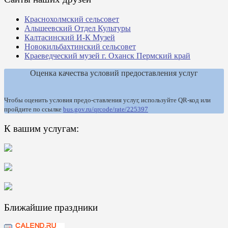
Краснохолмский сельсовет
Альшеевский Отдел Культуры
Калтасинский И-К Музей
Новокильбахтинский сельсовет
Краеведческий музей г. Оханск Пермский край
Оценка качества условий предоставления услуг
Чтобы оценить условия предо-ставления услуг, используйте QR-код или
пройдите по ссылке
bus.gov.ru/qrcode/rate/225397
К вашим услугам:
Ближайшие праздники