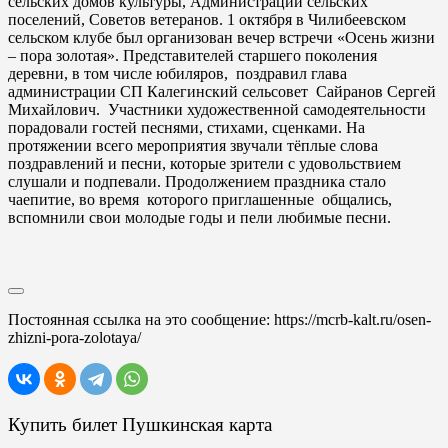
сельских домов культуры, Администраций сельских
поселений, Советов ветеранов. 1 октября в Чилибеевском
сельском клубе был организован вечер встречи «Осень жизни
– пора золотая». Представителей старшего поколения
деревни, в том числе юбиляров, поздравил глава
администрации СП Калегинский сельсовет Сайранов Сергей
Михайлович. Участники художественной самодеятельности
порадовали гостей песнями, стихами, сценками. На
протяжении всего мероприятия звучали тёплые слова
поздравлений и песни, которые зрители с удовольствием
слушали и подпевали. Продолжением праздника стало
чаепитие, во время которого приглашенные общались,
вспомнили свои молодые годы и пели любимые песни.
Постоянная ссылка на это сообщение:
https://mcrb-kalt.ru/osen-
zhizni-pora-zolotaya/
Купить билет Пушкинская карта