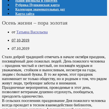
Наши филиалы в соцсетях
Рубрика Пушкинская карта
Календари знаменательных дат
Карта сайта
Осень жизни – пора золотая
от
Татьяна Васильева
07.10.2019
07.10.2019
Стало доброй традицией отмечать в начале октября праздник,
посвящённый дню пожилых людей. День пожилого человека
– праздник чистый и светлый, он посвящён мудрым и
уважаемым, стойким и выносливым, несмотря на годы,
людям с большой буквы. В то же время, этот праздник
напоминает не только обществу, но и родным о том, что рядом
живут люди, требующие заботы и внимания.
Праздничные мероприятия, проводимые в этот день,
позволяют ветеранам душевно отдохнуть, пообщаться,
преодолеть одиночество.
В сельских поселениях празднование Дня пожилого человека
всегда проходит в тесном взаимодействии библиотек,