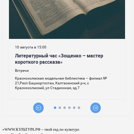
«WWW.КУЛЬТУРА.РФ – твой гид по культуре.