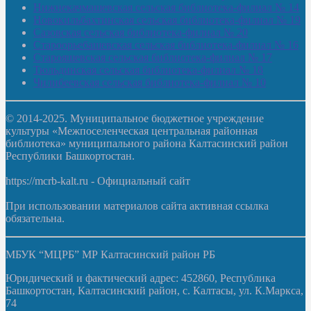
Нижнекачмашевская сельская библиотека-филиал № 14
Новокильбахтинская сельская библиотека-филиал № 19
Сазовская сельская библиотека-филиал № 20
Староорьебашевская сельская библиотека-филиал № 16
Старояшевская сельская библиотека-филиал № 17
Тюльдинская сельская библиотека-филиал № 18
Чилибеевская сельская библиотека-филиал № 10
© 2014-2025. Муниципальное бюджетное учреждение
культуры «Межпоселенческая центральная районная
библиотека» муниципального района Калтасинский район
Республики Башкортостан.
https://mcrb-kalt.ru - Официальный сайт
При использовании материалов сайта активная ссылка
обязательна.
МБУК “МЦРБ” МР Калтасинский район РБ
Юридический и фактический адрес: 452860, Республика
Башкортостан, Калтасинский район, с. Калтасы, ул. К.Маркса,
74