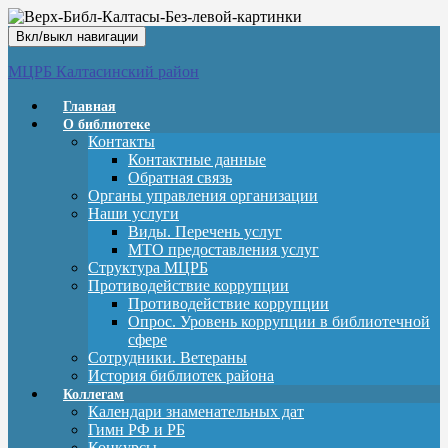
Вкл/выкл навигации
МЦРБ Калтасинский район
Главная
О библиотеке
Контакты
Контактные данные
Обратная связь
Органы управления организации
Наши услуги
Виды. Перечень услуг
МТО предоставления услуг
Структура МЦРБ
Противодействие коррупции
Противодействие коррупции
Опрос. Уровень коррупции в библиотечной
сфере
Сотрудники. Ветераны
История библиотек района
Коллегам
Календари знаменательных дат
Гимн РФ и РБ
Конкурсы