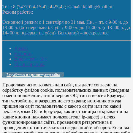
Тел.: 8 (34779) 4-15-42; 4-25-42; E–mail: kltbibl@mail.ru
Режим работы:
Основной режим с 1 сентября по 31 мая. Пн. – пт. с 9-00 ч. до
19-00 ч. (без перерыва). Суб. с 9-00 ч. до 17-00 ч. (с 13- 00 ч. до
14- 00 ч. перерыв на обед). Выходной – воскресенье
Домой
Новости
Документы. Все
Мы в соцсетях
Разработчик и администратор сайта
Продолжая использовать наш сайт, вы даете согласие на
обработку файлов cookie, пользовательских данных (сведения
о местоположении; тип и версия ОС; тип и версия Браузера;
тип устройства и разрешение его экрана; источник откуда
пришел на сайт пользователь; с какого сайта или по какой
рекламе; язык ОС и Браузера; какие страницы открывает и на
какие кнопки нажимает пользователь; ip-адрес) в целях
функционирования сайта, проведения ретаргетинга и
проведения статистических исследований и обзоров. Если вы
не хотите, чтобы ваши данные обрабатывались, покиньте сайт.