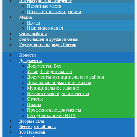
Литературное краеведение
Памятные места
Поэты и писатели района
Медиа
Видео
Наш видео канал
Фотоальбомы
Год большой и дружной семьи
Год единства народов России
Новости
Документы
Документы. Все
Устав, Свидетельства
Документы муниципального района
Локальные нормативные акты
Муниципальное задание
Независимая оценка качества
Отчеты
Планы
Профсоюзные документы
Республиканские НПА
Добрые дела
Бессмертный полк
100 Новостей