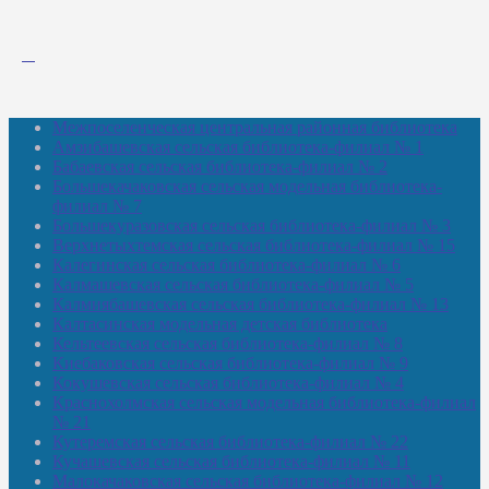
Межпоселенческая центральная районная библиотека
Амзибашевская сельская библиотека-филиал № 1
Бабаевская сельская библиотека-филиал № 2
Большекачаковская сельская модельная библиотека-
филиал № 7
Большекуразовская сельская библиотека-филиал № 3
Верхнетыхтемская сельская библиотека-филиал № 15
Калегинская сельская библиотека-филиал № 6
Калмашевская сельская библиотека-филиал № 5
Калмиябашевская сельская библиотека-филиал № 13
Калтасинская модельная детская библиотека
Кельтеевская сельская библиотека-филиал № 8
Киебаковская сельская библиотека-филиал № 9
Кокушевская сельская библиотека-филиал № 4
Краснохолмская сельская модельная библиотека-филиал
№ 21
Кутеремская сельская библиотека-филиал № 22
Кучашевская сельская библиотека-филиал № 11
Малокачаковская сельская библиотека-филиал № 12