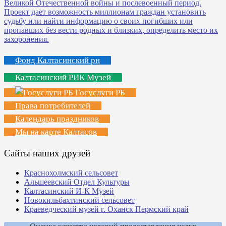
Фонд Калтасинский рн
Калтасинский РИК Музей
Госуслуги РБ
Права потребителей
Календарь праздников
Мы на карте Калтасов
Сайты наших друзей
Краснохолмский сельсовет
Альшеевский Отдел Культуры
Калтасинский И-К Музей
Новокильбахтинский сельсовет
Краеведческий музей г. Оханск Пермский край