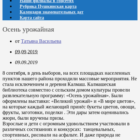
Наши филиалы в соцсетях
Рубрика Пушкинская карта
Календари знаменательных дат
Карта сайта
Осень урожайная
от
Татьяна Васильева
09.09.2019
09.09.2019
8 сентября, в день выборов, на всех площадках населенных
пунктов нашего района проходили массовые мероприятия. Не
стала исключением и деревня Калмаш. Калмашеская
библиотека совместно с сельским домом культуры провели
развлекательную программу: «Осень урожайная». Были
оформлены выставки: «Великий урожай» и «В мире цветов»,
на которые каждый желающий принёс букеты цветов, овощи,
фрукты, заготовки, поделки . Эти дары затем оценивались
жюри, были вручены призы.
Взрослые и дети с огромным удовольствием участвовали в
различных состязаниях и конкурсах: танцевальных,
спортивных, рисовали на асфальте. И даже природа не