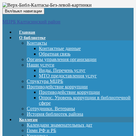
Вкл/выкл навигации
МЦРБ Калтасинский район
Главная
О библиотеке
Контакты
Контактные данные
Обратная связь
Органы управления организации
Наши услуги
Виды. Перечень услуг
МТО предоставления услуг
Структура МЦРБ
Противодействие коррупции
Противодействие коррупции
Опрос. Уровень коррупции в библиотечной
сфере
Сотрудники. Ветераны
История библиотек района
Коллегам
Календари знаменательных дат
Гимн РФ и РБ
Конкурсы