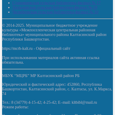
Старояшевская сельская библиотека-филиал № 17
Тюльдинская сельская библиотека-филиал № 18
Чилибеевская сельская библиотека-филиал № 10
© 2014-2025. Муниципальное бюджетное учреждение
культуры «Межпоселенческая центральная районная
библиотека» муниципального района Калтасинский район
Республики Башкортостан.
https://mcrb-kalt.ru - Официальный сайт
При использовании материалов сайта активная ссылка
обязательна.
МБУК “МЦРБ” МР Калтасинский район РБ
Юридический и фактический адрес: 452860, Республика
Башкортостан, Калтасинский район, с. Калтасы, ул. К.Маркса,
74
Тел.: 8 (34779) 4-15-42; 4-25-42; E–mail: kltbibl@mail.ru
Режим работы: