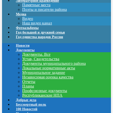
Литературное краеведение
Памятные места
Поэты и писатели района
Медиа
Видео
Наш видео канал
Фотоальбомы
Год большой и дружной семьи
Год единства народов России
Новости
Документы
Документы. Все
Устав, Свидетельства
Документы муниципального района
Локальные нормативные акты
Муниципальное задание
Независимая оценка качества
Отчеты
Планы
Профсоюзные документы
Республиканские НПА
Добрые дела
Бессмертный полк
100 Новостей