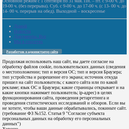
Основной режим с 1 сентября по 31 мая. Пн. – пт. с 9-00 ч. до
19-00 ч. (без перерыва). Суб. с 9-00 ч. до 17-00 ч. (с 13- 00 ч. до
14- 00 ч. перерыв на обед). Выходной – воскресенье
Домой
Новости
Документы. Все
Мы в соцсетях
Разработчик и администратор сайта
Продолжая использовать наш сайт, вы даете согласие на
обработку файлов cookie, пользовательских данных (сведения
о местоположении; тип и версия ОС; тип и версия Браузера;
тип устройства и разрешение его экрана; источник откуда
пришел на сайт пользователь; с какого сайта или по какой
рекламе; язык ОС и Браузера; какие страницы открывает и на
какие кнопки нажимает пользователь; ip-адрес) в целях
функционирования сайта, проведения ретаргетинга и
проведения статистических исследований и обзоров. Если вы
не хотите, чтобы ваши данные обрабатывались, покиньте сайт.
(требование ФЗ №152. Статья 9 "Согласие субъекта
персональных данных на обработку его персональных
данных")
Хорошо