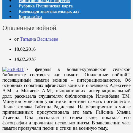
Наши филиалы в соцсетях
Рубрика Пушкинская карта
Календари знаменательных дат
Карта сайта
Опаленные войной
от
Татьяна Васильева
18.02.2016
18.02.2016
17 февраля в Большекуразовской сельской
библиотеке состоялся час памяти “Опаленные войной”,
посвященный памяти воинов – интернационалистов. Об
основных событиях афганской войны и о земляках Алексееве
А.М. и Митаеве А.М., выполнивших интернациональный
долг, рассказала слушателям библиотекарь Ильчибаева Т.М.
Минутой молчания участники почтили память погибшего в
Чечне земляка Гайсина Радислава. На мероприятии в числе
приглашенных присутствовала его мать Гайсина Ульяна
Исаевна. Она рассказала о своем сыне, показала его
фотографии и прочитала несколько писем. В завершении часа
памяти прозвучали песни и стихи на военную тему.