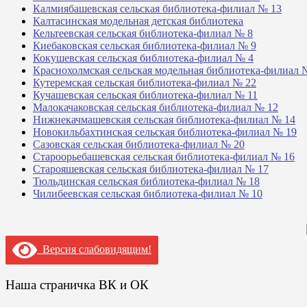
Калмиябашевская сельская библиотека-филиал № 13
Калтасинская модельная детская библиотека
Кельтеевская сельская библиотека-филиал № 8
Киебаковская сельская библиотека-филиал № 9
Кокушевская сельская библиотека-филиал № 4
Краснохолмская сельская модельная библиотека-филиал 
Кутеремская сельская библиотека-филиал № 22
Кучашевская сельская библиотека-филиал № 11
Малокачаковская сельская библиотека-филиал № 12
Нижнекачмашевская сельская библиотека-филиал № 14
Новокильбахтинская сельская библиотека-филиал № 19
Сазовская сельская библиотека-филиал № 20
Староорьебашевская сельская библиотека-филиал № 16
Старояшевская сельская библиотека-филиал № 17
Тюльдинская сельская библиотека-филиал № 18
Чилибеевская сельская библиотека-филиал № 10
Версия слабовидящим!
Наша страничка ВК и ОК