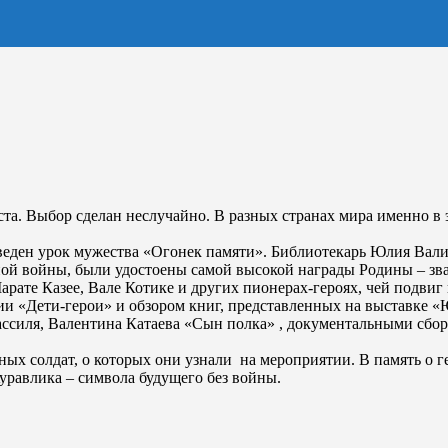
та. Выбор сделан неслучайно. В разных странах мира именно в 
еден урок мужества «Огонек памяти». Библиотекарь Юлия Валик
ой войны, были удостоены самой высокой награды Родины – зва
арате Казее, Вале Котике и других пионерах-героях, чей подвиг
и «Дети-герои» и обзором книг, представленных на выставке «
ассиля, Валентина Катаева «Сын полка» , документальными сбо
юных солдат, о которых они узнали на мероприятии. В память о 
уравлика – символа будущего без войны.