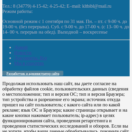
Тел.: 8 (34779) 4-15-42; 4-25-42; E–mail: kltbibl@mail.ru
Режим работы:
Основной режим с 1 сентября по 31 мая. Пн. – пт. с 9-00 ч. до
19-00 ч. (без перерыва). Суб. с 9-00 ч. до 17-00 ч. (с 13- 00 ч. до
14- 00 ч. перерыв на обед). Выходной – воскресенье
Домой
Новости
Документы. Все
Мы в соцсетях
Разработчик и администратор сайта
Продолжая использовать наш сайт, вы даете согласие на
обработку файлов cookie, пользовательских данных (сведения
о местоположении; тип и версия ОС; тип и версия Браузера;
тип устройства и разрешение его экрана; источник откуда
пришел на сайт пользователь; с какого сайта или по какой
рекламе; язык ОС и Браузера; какие страницы открывает и на
какие кнопки нажимает пользователь; ip-адрес) в целях
функционирования сайта, проведения ретаргетинга и
проведения статистических исследований и обзоров. Если вы
не хотите, чтобы ваши данные обрабатывались, покиньте сайт.