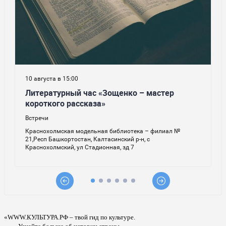
«WWW.КУЛЬТУРА.РФ – твой гид по культуре.