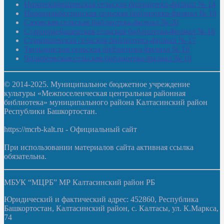
Нижнекачмашевская сельская библиотека-филиал № 14
Новокильбахтинская сельская библиотека-филиал № 19
Сазовская сельская библиотека-филиал № 20
Староорьебашевская сельская библиотека-филиал № 16
Старояшевская сельская библиотека-филиал № 17
Тюльдинская сельская библиотека-филиал № 18
Чилибеевская сельская библиотека-филиал № 10
© 2014-2025. Муниципальное бюджетное учреждение
культуры «Межпоселенческая центральная районная
библиотека» муниципального района Калтасинский район
Республики Башкортостан.
https://mcrb-kalt.ru - Официальный сайт
При использовании материалов сайта активная ссылка
обязательна.
МБУК “МЦРБ” МР Калтасинский район РБ
Юридический и фактический адрес: 452860, Республика
Башкортостан, Калтасинский район, с. Калтасы, ул. К.Маркса,
74