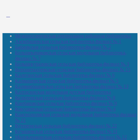
Межпоселенческая центральная районная библиотека
Амзибашевская сельская библиотека-филиал № 1
Бабаевская сельская библиотека-филиал № 2
Большекачаковская сельская модельная библиотека-
филиал № 7
Большекуразовская сельская библиотека-филиал № 3
Верхнетыхтемская сельская библиотека-филиал № 15
Калегинская сельская библиотека-филиал № 6
Калмашевская сельская библиотека-филиал № 5
Калмиябашевская сельская библиотека-филиал № 13
Калтасинская модельная детская библиотека
Кельтеевская сельская библиотека-филиал № 8
Киебаковская сельская библиотека-филиал № 9
Кокушевская сельская библиотека-филиал № 4
Краснохолмская сельская модельная библиотека-филиал
№ 21
Кутеремская сельская библиотека-филиал № 22
Кучашевская сельская библиотека-филиал № 11
Малокачаковская сельская библиотека-филиал № 12