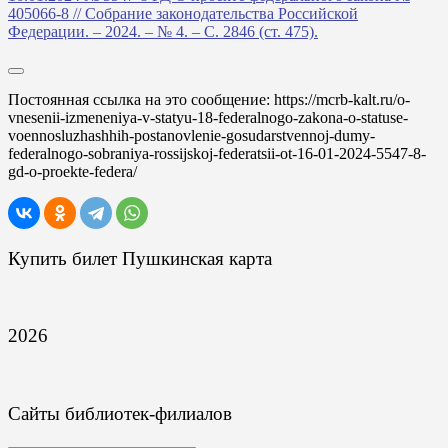
405066-8 // Собрание законодательства Российской
Федерации. – 2024. – № 4. – С. 2846 (ст. 475).
Постоянная ссылка на это сообщение:
https://mcrb-kalt.ru/o-
vnesenii-izmeneniya-v-statyu-18-federalnogo-zakona-o-statuse-
voennosluzhashhih-postanovlenie-gosudarstvennoj-dumy-
federalnogo-sobraniya-rossijskoj-federatsii-ot-16-01-2024-5547-8-
gd-o-proekte-federa/
Купить билет Пушкинская карта
2026
Сайты библиотек-филиалов