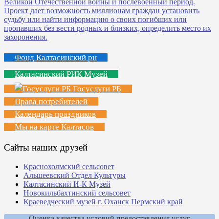
Фонд Калтасинский рн
Калтасинский РИК Музей
Госуслуги РБ
Права потребителей
Календарь праздников
Мы на карте Калтасов
Сайты наших друзей
Краснохолмский сельсовет
Альшеевский Отдел Культуры
Калтасинский И-К Музей
Новокильбахтинский сельсовет
Краеведческий музей г. Оханск Пермский край
Оценка качества условий предоставления услуг