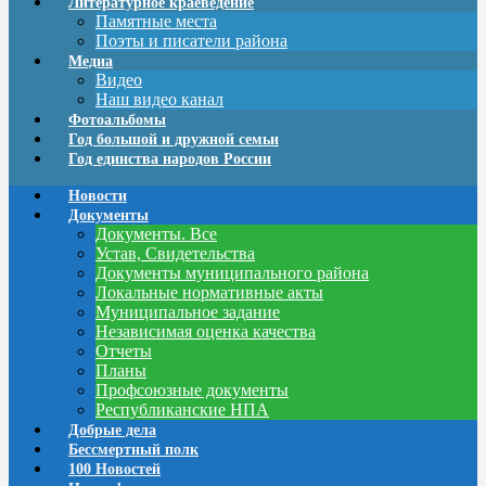
Литературное краеведение
Памятные места
Поэты и писатели района
Медиа
Видео
Наш видео канал
Фотоальбомы
Год большой и дружной семьи
Год единства народов России
Новости
Документы
Документы. Все
Устав, Свидетельства
Документы муниципального района
Локальные нормативные акты
Муниципальное задание
Независимая оценка качества
Отчеты
Планы
Профсоюзные документы
Республиканские НПА
Добрые дела
Бессмертный полк
100 Новостей