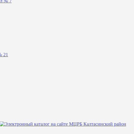
ал № 7
№ 21