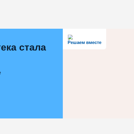
Решаем вместе
ека стала
е