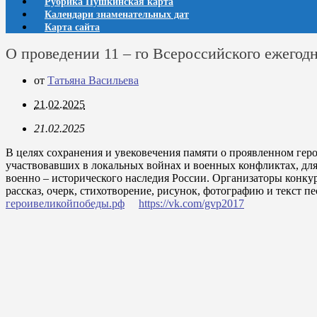
Рубрика Пушкинская карта
Календари знаменательных дат
Карта сайта
О проведении 11 – го Всероссийского ежегод
от
Татьяна Васильева
21.02.2025
21.02.2025
В целях сохранения и увековечения памяти о проявленном гер
участвовавших в локальных войнах и военных конфликтах, для 
военно – исторического наследия России. Организаторы конк
рассказ, очерк, стихотворение, рисунок, фотографию и текст 
героивеликойпобеды.рф
https://vk.com/gvp2017