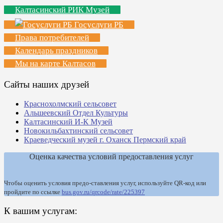
Калтасинский РИК Музей
Госуслуги РБ
Права потребителей
Календарь праздников
Мы на карте Калтасов
Сайты наших друзей
Краснохолмский сельсовет
Альшеевский Отдел Культуры
Калтасинский И-К Музей
Новокильбахтинский сельсовет
Краеведческий музей г. Оханск Пермский край
Оценка качества условий предоставления услуг
Чтобы оценить условия предо-ставления услуг, используйте QR-код или
пройдите по ссылке
bus.gov.ru/qrcode/rate/225397
К вашим услугам: