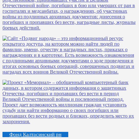
Фонд Калтасинский рн