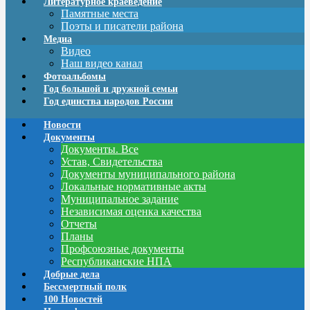
Литературное краеведение
Памятные места
Поэты и писатели района
Медиа
Видео
Наш видео канал
Фотоальбомы
Год большой и дружной семьи
Год единства народов России
Новости
Документы
Документы. Все
Устав, Свидетельства
Документы муниципального района
Локальные нормативные акты
Муниципальное задание
Независимая оценка качества
Отчеты
Планы
Профсоюзные документы
Республиканские НПА
Добрые дела
Бессмертный полк
100 Новостей