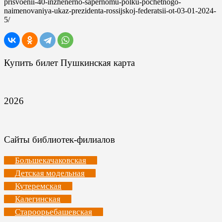
prisvoenii-40-inzhenerno-sapernomu-polku-pochetnogo-
naimenovaniya-ukaz-prezidenta-rossijskoj-federatsii-ot-03-01-2024-
5/
Купить билет Пушкинская карта
2026
Сайты библиотек-филиалов
Большекачаковская
Детская модельная
Кутеремская
Калегинская
Староорьебашевская