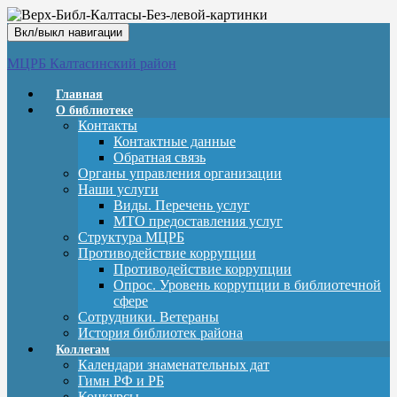
Вкл/выкл навигации
МЦРБ Калтасинский район
Главная
О библиотеке
Контакты
Контактные данные
Обратная связь
Органы управления организации
Наши услуги
Виды. Перечень услуг
МТО предоставления услуг
Структура МЦРБ
Противодействие коррупции
Противодействие коррупции
Опрос. Уровень коррупции в библиотечной
сфере
Сотрудники. Ветераны
История библиотек района
Коллегам
Календари знаменательных дат
Гимн РФ и РБ
Конкурсы