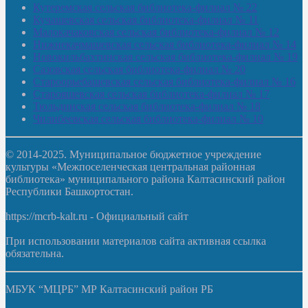
Кутеремская сельская библиотека-филиал № 22
Кучашевская сельская библиотека-филиал № 11
Малокачаковская сельская библиотека-филиал № 12
Нижнекачмашевская сельская библиотека-филиал № 14
Новокильбахтинская сельская библиотека-филиал № 19
Сазовская сельская библиотека-филиал № 20
Староорьебашевская сельская библиотека-филиал № 16
Старояшевская сельская библиотека-филиал № 17
Тюльдинская сельская библиотека-филиал № 18
Чилибеевская сельская библиотека-филиал № 10
© 2014-2025. Муниципальное бюджетное учреждение
культуры «Межпоселенческая центральная районная
библиотека» муниципального района Калтасинский район
Республики Башкортостан.
https://mcrb-kalt.ru - Официальный сайт
При использовании материалов сайта активная ссылка
обязательна.
МБУК “МЦРБ” МР Калтасинский район РБ