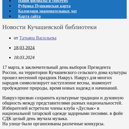
Наши филиалы в соцсетях
Рубрика Пушкинская карта
Календари знаменательных дат
Карта сайта
Новости Кучашевской библиотеки
от
Татьяна Васильева
18.03.2024
18.03.2024
17 марта, в заключительный день выборов Президента
России, на территории Кучашевского сельского дома культуры
прошел весенний праздник Навруз. Навруз для многих
народов символизирует наступление весны, знаменует
пробуждение природы, время новых надежд и начинаний.
Навруз призван сохранить культурные традиции и духовную
общность между представителями разных национальностей.
Избирателей встретили члены клуба «Дуслык» в
национальной татарской одежде задорными песнями. в фойе
СДК целый день звучала музыка.
На улице были организованы различные конкурсы.