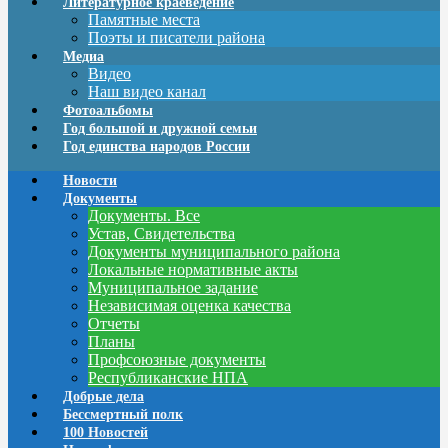
Литературное краеведение
Памятные места
Поэты и писатели района
Медиа
Видео
Наш видео канал
Фотоальбомы
Год большой и дружной семьи
Год единства народов России
Новости
Документы
Документы. Все
Устав, Свидетельства
Документы муниципального района
Локальные нормативные акты
Муниципальное задание
Независимая оценка качества
Отчеты
Планы
Профсоюзные документы
Республиканские НПА
Добрые дела
Бессмертный полк
100 Новостей