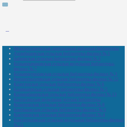
Межпоселенческая центральная районная библиотека
Амзибашевская сельская библиотека-филиал № 1
Бабаевская сельская библиотека-филиал № 2
Большекачаковская сельская модельная библиотека-
филиал № 7
Большекуразовская сельская библиотека-филиал № 3
Верхнетыхтемская сельская библиотека-филиал № 15
Калегинская сельская библиотека-филиал № 6
Калмашевская сельская библиотека-филиал № 5
Калмиябашевская сельская библиотека-филиал № 13
Калтасинская модельная детская библиотека
Кельтеевская сельская библиотека-филиал № 8
Киебаковская сельская библиотека-филиал № 9
Кокушевская сельская библиотека-филиал № 4
Краснохолмская сельская модельная библиотека-филиал
№ 21