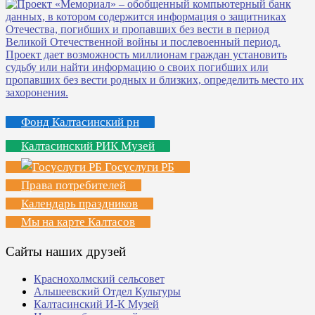
Фонд Калтасинский рн
Калтасинский РИК Музей
Госуслуги РБ
Права потребителей
Календарь праздников
Мы на карте Калтасов
Сайты наших друзей
Краснохолмский сельсовет
Альшеевский Отдел Культуры
Калтасинский И-К Музей