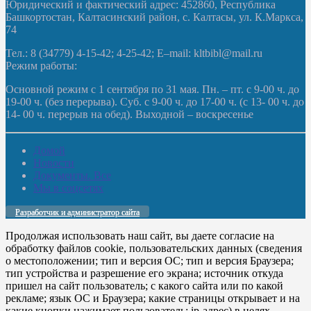
Юридический и фактический адрес: 452860, Республика
Башкортостан, Калтасинский район, с. Калтасы, ул. К.Маркса,
74
Тел.: 8 (34779) 4-15-42; 4-25-42; E–mail: kltbibl@mail.ru
Режим работы:
Основной режим с 1 сентября по 31 мая. Пн. – пт. с 9-00 ч. до
19-00 ч. (без перерыва). Суб. с 9-00 ч. до 17-00 ч. (с 13- 00 ч. до
14- 00 ч. перерыв на обед). Выходной – воскресенье
Домой
Новости
Документы. Все
Мы в соцсетях
Разработчик и администратор сайта
Продолжая использовать наш сайт, вы даете согласие на
обработку файлов cookie, пользовательских данных (сведения
о местоположении; тип и версия ОС; тип и версия Браузера;
тип устройства и разрешение его экрана; источник откуда
пришел на сайт пользователь; с какого сайта или по какой
рекламе; язык ОС и Браузера; какие страницы открывает и на
какие кнопки нажимает пользователь; ip-адрес) в целях