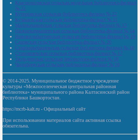
Краснохолмская сельская модельная библиотека-филиал
№ 21
Кутеремская сельская библиотека-филиал № 22
Кучашевская сельская библиотека-филиал № 11
Малокачаковская сельская библиотека-филиал № 12
Нижнекачмашевская сельская библиотека-филиал № 14
Новокильбахтинская сельская библиотека-филиал № 19
Сазовская сельская библиотека-филиал № 20
Староорьебашевская сельская библиотека-филиал № 16
Старояшевская сельская библиотека-филиал № 17
Тюльдинская сельская библиотека-филиал № 18
Чилибеевская сельская библиотека-филиал № 10
© 2014-2025. Муниципальное бюджетное учреждение
культуры «Межпоселенческая центральная районная
библиотека» муниципального района Калтасинский район
Республики Башкортостан.
https://mcrb-kalt.ru - Официальный сайт
При использовании материалов сайта активная ссылка
обязательна.