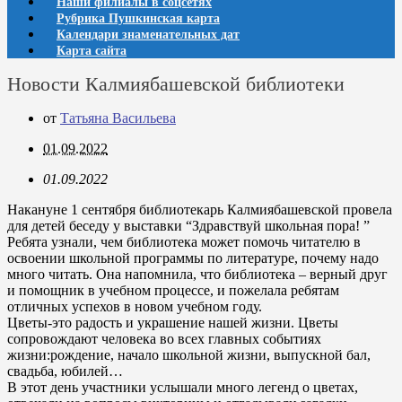
Наши филиалы в соцсетях
Рубрика Пушкинская карта
Календари знаменательных дат
Карта сайта
Новости Калмиябашевской библиотеки
от
Татьяна Васильева
01.09.2022
01.09.2022
Накануне 1 сентября библиотекарь Калмиябашевской провела
для детей беседу у выставки “Здравствуй школьная пора! ”
Ребята узнали, чем библиотека может помочь читателю в
освоении школьной программы по литературе, почему надо
много читать. Она напомнила, что библиотека – верный друг
и помощник в учебном процессе, и пожелала ребятам
отличных успехов в новом учебном году.
Цветы-это радость и украшение нашей жизни. Цветы
сопровождают человека во всех главных событиях
жизни:рождение, начало школьной жизни, выпускной бал,
свадьба, юбилей…
В этот день участники услышали много легенд о цветах,