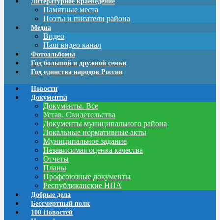
Литературное краеведение
Памятные места
Поэты и писатели района
Медиа
Видео
Наш видео канал
Фотоальбомы
Год большой и дружной семьи
Год единства народов России
Новости
Документы
Документы. Все
Устав, Свидетельства
Документы муниципального района
Локальные нормативные акты
Муниципальное задание
Независимая оценка качества
Отчеты
Планы
Профсоюзные документы
Республиканские НПА
Добрые дела
Бессмертный полк
100 Новостей