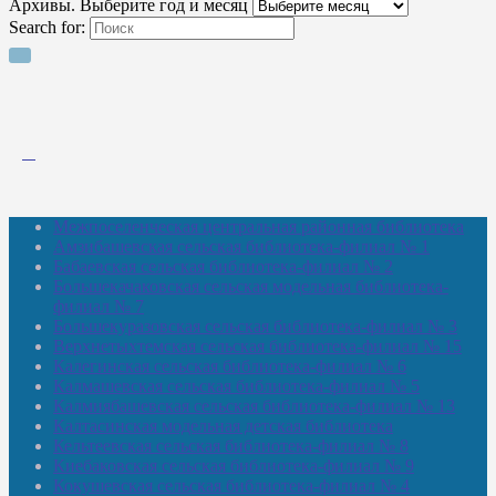
Архивы. Выберите год и месяц
Search for:
Межпоселенческая центральная районная библиотека
Амзибашевская сельская библиотека-филиал № 1
Бабаевская сельская библиотека-филиал № 2
Большекачаковская сельская модельная библиотека-
филиал № 7
Большекуразовская сельская библиотека-филиал № 3
Верхнетыхтемская сельская библиотека-филиал № 15
Калегинская сельская библиотека-филиал № 6
Калмашевская сельская библиотека-филиал № 5
Калмиябашевская сельская библиотека-филиал № 13
Калтасинская модельная детская библиотека
Кельтеевская сельская библиотека-филиал № 8
Киебаковская сельская библиотека-филиал № 9
Кокушевская сельская библиотека-филиал № 4