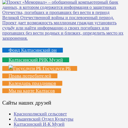
Фонд Калтасинский рн
Калтасинский РИК Музей
Госуслуги РБ
Права потребителей
Календарь праздников
Мы на карте Калтасов
Сайты наших друзей
Краснохолмский сельсовет
Альшеевский Отдел Культуры
Калтасинский И-К Музей