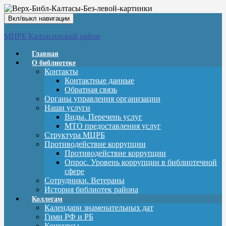
Вкл/выкл навигации
МЦРБ Калтасинский район
Главная
О библиотеке
Контакты
Контактные данные
Обратная связь
Органы управления организации
Наши услуги
Виды. Перечень услуг
МТО предоставления услуг
Структура МЦРБ
Противодействие коррупции
Противодействие коррупции
Опрос. Уровень коррупции в библиотечной
сфере
Сотрудники. Ветераны
История библиотек района
Коллегам
Календари знаменательных дат
Гимн РФ и РБ
Конкурсы