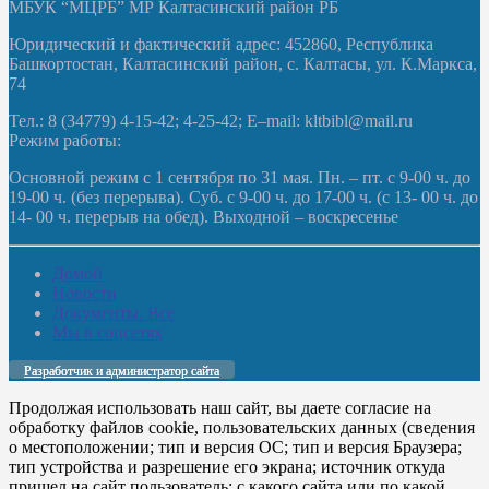
МБУК “МЦРБ” МР Калтасинский район РБ
Юридический и фактический адрес: 452860, Республика
Башкортостан, Калтасинский район, с. Калтасы, ул. К.Маркса,
74
Тел.: 8 (34779) 4-15-42; 4-25-42; E–mail: kltbibl@mail.ru
Режим работы:
Основной режим с 1 сентября по 31 мая. Пн. – пт. с 9-00 ч. до
19-00 ч. (без перерыва). Суб. с 9-00 ч. до 17-00 ч. (с 13- 00 ч. до
14- 00 ч. перерыв на обед). Выходной – воскресенье
Домой
Новости
Документы. Все
Мы в соцсетях
Разработчик и администратор сайта
Продолжая использовать наш сайт, вы даете согласие на
обработку файлов cookie, пользовательских данных (сведения
о местоположении; тип и версия ОС; тип и версия Браузера;
тип устройства и разрешение его экрана; источник откуда
пришел на сайт пользователь; с какого сайта или по какой