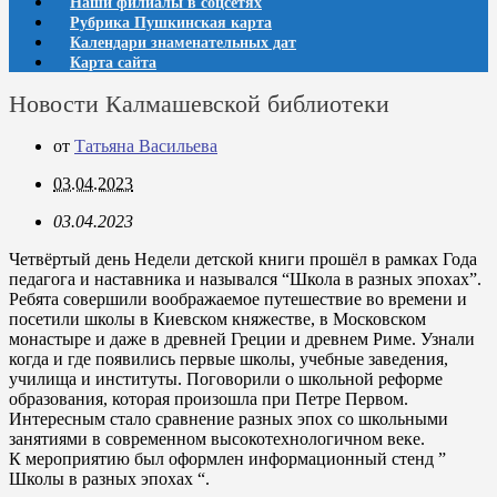
Наши филиалы в соцсетях
Рубрика Пушкинская карта
Календари знаменательных дат
Карта сайта
Новости Калмашевской библиотеки
от
Татьяна Васильева
03.04.2023
03.04.2023
Четвёртый день Недели детской книги прошёл в рамках Года
педагога и наставника и назывался “Школа в разных эпохах”.
Ребята совершили воображаемое путешествие во времени и
посетили школы в Киевском княжестве, в Московском
монастыре и даже в древней Греции и древнем Риме. Узнали
когда и где появились первые школы, учебные заведения,
училища и институты. Поговорили о школьной реформе
образования, которая произошла при Петре Первом.
Интересным стало сравнение разных эпох со школьными
занятиями в современном высокотехнологичном веке.
К мероприятию был оформлен информационный стенд ”
Школы в разных эпохах “.