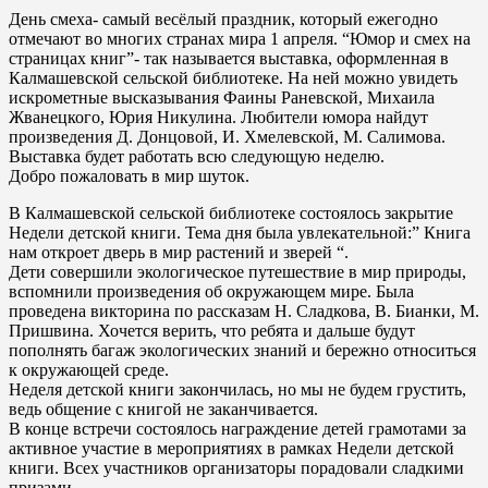
День смеха- самый весёлый праздник, который ежегодно
отмечают во многих странах мира 1 апреля. “Юмор и смех на
страницах книг”- так называется выставка, оформленная в
Калмашевской сельской библиотеке. На ней можно увидеть
искрометные высказывания Фаины Раневской, Михаила
Жванецкого, Юрия Никулина. Любители юмора найдут
произведения Д. Донцовой, И. Хмелевской, М. Салимова.
Выставка будет работать всю следующую неделю.
Добро пожаловать в мир шуток.
В Калмашевской сельской библиотеке состоялось закрытие
Недели детской книги. Тема дня была увлекательной:” Книга
нам откроет дверь в мир растений и зверей “.
Дети совершили экологическое путешествие в мир природы,
вспомнили произведения об окружающем мире. Была
проведена викторина по рассказам Н. Сладкова, В. Бианки, М.
Пришвина. Хочется верить, что ребята и дальше будут
пополнять багаж экологических знаний и бережно относиться
к окружающей среде.
Неделя детской книги закончилась, но мы не будем грустить,
ведь общение с книгой не заканчивается.
В конце встречи состоялось награждение детей грамотами за
активное участие в мероприятиях в рамках Недели детской
книги. Всех участников организаторы порадовали сладкими
призами.