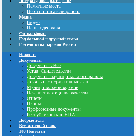
Литературное краеведение
Памятные места
Поэты и писатели района
Медиа
Видео
Наш видео канал
Фотоальбомы
Год большой и дружной семьи
Год единства народов России
Новости
Документы
Документы. Все
Устав, Свидетельства
Документы муниципального района
Локальные нормативные акты
Муниципальное задание
Независимая оценка качества
Отчеты
Планы
Профсоюзные документы
Республиканские НПА
Добрые дела
Бессмертный полк
100 Новостей