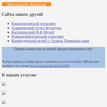
Мы на карте Калтасов
Сайты наших друзей
Краснохолмский сельсовет
Альшеевский Отдел Культуры
Калтасинский И-К Музей
Новокильбахтинский сельсовет
Краеведческий музей г. Оханск Пермский край
Оценка качества условий предоставления услуг
Чтобы оценить условия предо-ставления услуг, используйте QR-код или
пройдите по ссылке
bus.gov.ru/qrcode/rate/225397
К вашим услугам: