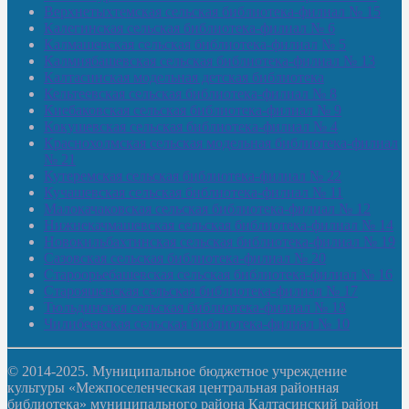
Верхнетыхтемская сельская библиотека-филиал № 15
Калегинская сельская библиотека-филиал № 6
Калмашевская сельская библиотека-филиал № 5
Калмиябашевская сельская библиотека-филиал № 13
Калтасинская модельная детская библиотека
Кельтеевская сельская библиотека-филиал № 8
Киебаковская сельская библиотека-филиал № 9
Кокушевская сельская библиотека-филиал № 4
Краснохолмская сельская модельная библиотека-филиал
№ 21
Кутеремская сельская библиотека-филиал № 22
Кучашевская сельская библиотека-филиал № 11
Малокачаковская сельская библиотека-филиал № 12
Нижнекачмашевская сельская библиотека-филиал № 14
Новокильбахтинская сельская библиотека-филиал № 19
Сазовская сельская библиотека-филиал № 20
Староорьебашевская сельская библиотека-филиал № 16
Старояшевская сельская библиотека-филиал № 17
Тюльдинская сельская библиотека-филиал № 18
Чилибеевская сельская библиотека-филиал № 10
© 2014-2025. Муниципальное бюджетное учреждение
культуры «Межпоселенческая центральная районная
библиотека» муниципального района Калтасинский район