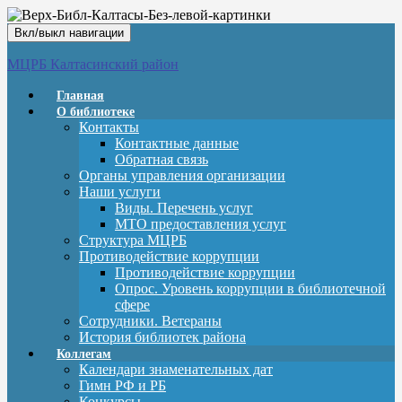
Вкл/выкл навигации
МЦРБ Калтасинский район
Главная
О библиотеке
Контакты
Контактные данные
Обратная связь
Органы управления организации
Наши услуги
Виды. Перечень услуг
МТО предоставления услуг
Структура МЦРБ
Противодействие коррупции
Противодействие коррупции
Опрос. Уровень коррупции в библиотечной
сфере
Сотрудники. Ветераны
История библиотек района
Коллегам
Календари знаменательных дат
Гимн РФ и РБ
Конкурсы