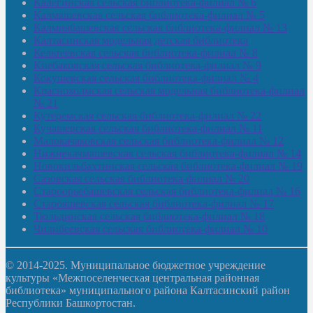
Калегинская сельская библиотека-филиал № 6
Калмашевская сельская библиотека-филиал № 5
Калмиябашевская сельская библиотека-филиал № 13
Калтасинская модельная детская библиотека
Кельтеевская сельская библиотека-филиал № 8
Киебаковская сельская библиотека-филиал № 9
Кокушевская сельская библиотека-филиал № 4
Краснохолмская сельская модельная библиотека-филиал
№ 21
Кутеремская сельская библиотека-филиал № 22
Кучашевская сельская библиотека-филиал № 11
Малокачаковская сельская библиотека-филиал № 12
Нижнекачмашевская сельская библиотека-филиал № 14
Новокильбахтинская сельская библиотека-филиал № 19
Сазовская сельская библиотека-филиал № 20
Староорьебашевская сельская библиотека-филиал № 16
Старояшевская сельская библиотека-филиал № 17
Тюльдинская сельская библиотека-филиал № 18
Чилибеевская сельская библиотека-филиал № 10
© 2014-2025. Муниципальное бюджетное учреждение
культуры «Межпоселенческая центральная районная
библиотека» муниципального района Калтасинский район
Республики Башкортостан.