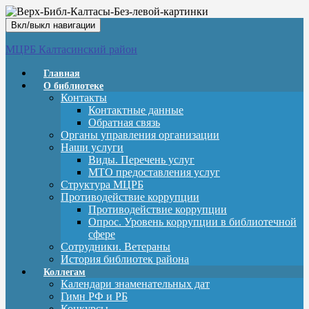
Вкл/выкл навигации
МЦРБ Калтасинский район
Главная
О библиотеке
Контакты
Контактные данные
Обратная связь
Органы управления организации
Наши услуги
Виды. Перечень услуг
МТО предоставления услуг
Структура МЦРБ
Противодействие коррупции
Противодействие коррупции
Опрос. Уровень коррупции в библиотечной
сфере
Сотрудники. Ветераны
История библиотек района
Коллегам
Календари знаменательных дат
Гимн РФ и РБ
Конкурсы