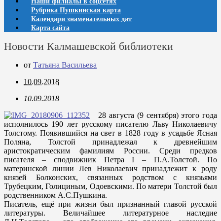
Наши филиалы в соцсетях
Рубрика Пушкинская карта
Календари знаменательных дат
Карта сайта
Новости Калмашевской библиотеки
от
Татьяна Васильева
10.09.2018
10.09.2018
28 августа (9 сентября) этого года
исполнилось 190 лет русскому писателю Льву Николаевичу
Толстому. Появившийся на свет в 1828 году в усадьбе Ясная
Поляна, Толстой принадлежал к древнейшим
аристократическим фамилиям России. Среди предков
писателя – сподвижник Петра I – П.А.Толстой. По
материнской линии Лев Николаевич принадлежит к роду
князей Болконских, связанных родством с князьями
Трубецким, Голициным, Одоевскими. По матери Толстой был
родственником А.С.Пушкина.
Писатель, ещё при жизни был признанный главой русской
литературы. Величайшее литературное наследие