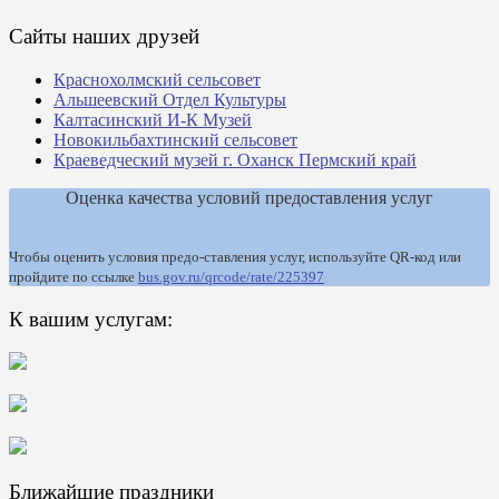
Сайты наших друзей
Краснохолмский сельсовет
Альшеевский Отдел Культуры
Калтасинский И-К Музей
Новокильбахтинский сельсовет
Краеведческий музей г. Оханск Пермский край
Оценка качества условий предоставления услуг
Чтобы оценить условия предо-ставления услуг, используйте QR-код или
пройдите по ссылке
bus.gov.ru/qrcode/rate/225397
К вашим услугам:
Ближайшие праздники