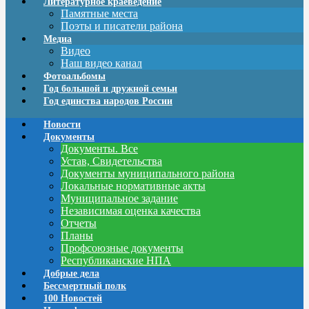
Литературное краеведение
Памятные места
Поэты и писатели района
Медиа
Видео
Наш видео канал
Фотоальбомы
Год большой и дружной семьи
Год единства народов России
Новости
Документы
Документы. Все
Устав, Свидетельства
Документы муниципального района
Локальные нормативные акты
Муниципальное задание
Независимая оценка качества
Отчеты
Планы
Профсоюзные документы
Республиканские НПА
Добрые дела
Бессмертный полк
100 Новостей