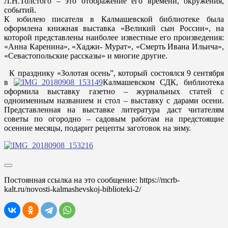
Л.Н.Толстого – это отображение его времени, окружения,
событий.
К юбилею писателя в Калмашевской библиотеке была
оформлена книжная выставка «Великий сын России», на
которой представлены наиболее известные его произведения:
«Анна Каренина», «Хаджи- Мурат», «Смерть Ивана Ильича»,
«Севастопольские рассказы» и многие другие.
К празднику «Золотая осень”, который состоялся 9 сентября
в
Калмашевском СДК, библиотека
оформила выставку газетно – журнальных статей с
одноименным названием и стол – выставку с дарами осени.
Представленная на выставке литература даст читателям
советы по огородно – садовым работам на предстоящие
осенние месяцы, подарит рецепты заготовок на зиму.
Постоянная ссылка на это сообщение:
https://mcrb-
kalt.ru/novosti-kalmashevskoj-biblioteki-2/