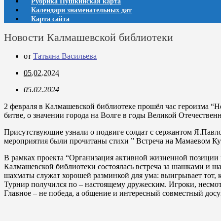
Рубрика Пушкинская карта
Календари знаменательных дат
Карта сайта
Новости Калмашевской библиотеки
от
Татьяна Васильева
05.02.2024
05.02.2024
2 февраля в Калмашевской библиотеке прошёл час героизма “Н
битве, о значении города на Волге в годы Великой Отечестве
Присутствующие узнали о подвиге солдат с сержантом Я.Павло
мероприятия были прочитаны стихи ” Встреча на Мамаевом Кур
В рамках проекта “Организация активной жизненной позиции п
Калмашевской библиотеки состоялась встреча за шашками и ша
шахматы служат хорошей разминкой для ума: выигрывает тот, 
Турнир получился по – настоящему дружеским. Игроки, несмот
Главное – не победа, а общение и интересный совместный досу