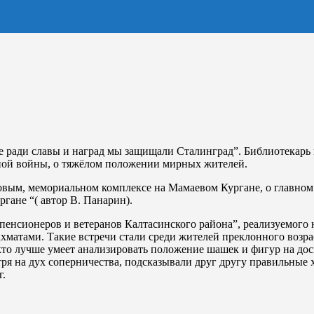
е ради славы и наград мы защищали Сталинград”. Библиотекарь 
нной войны, о тяжёлом положении мирных жителей.
вым, мемориальном комплексе на Мамаевом Кургане, о главном м
гане “( автор В. Панарин).
енсионеров и ветеранов Калтасинского района”, реализуемого н
хматами. Такие встречи стали среди жителей преклонного возра
кто лучше умеет анализировать положение шашек и фигур на дос
ря на дух соперничества, подсказывали друг другу правильные 
г.