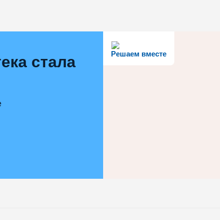
Решаем вместе
ека стала
е