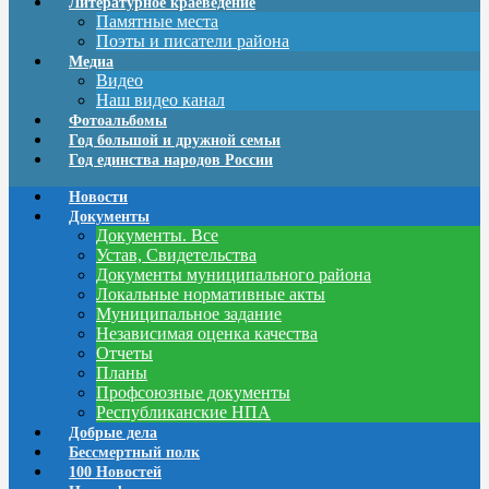
Литературное краеведение
Памятные места
Поэты и писатели района
Медиа
Видео
Наш видео канал
Фотоальбомы
Год большой и дружной семьи
Год единства народов России
Новости
Документы
Документы. Все
Устав, Свидетельства
Документы муниципального района
Локальные нормативные акты
Муниципальное задание
Независимая оценка качества
Отчеты
Планы
Профсоюзные документы
Республиканские НПА
Добрые дела
Бессмертный полк
100 Новостей