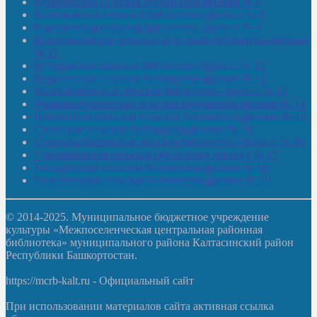
Кельтеевская сельская библиотека-филиал № 8
Киебаковская сельская библиотека-филиал № 9
Кокушевская сельская библиотека-филиал № 4
Краснохолмская сельская модельная библиотека-филиал
№ 21
Кутеремская сельская библиотека-филиал № 22
Кучашевская сельская библиотека-филиал № 11
Малокачаковская сельская библиотека-филиал № 12
Нижнекачмашевская сельская библиотека-филиал № 14
Новокильбахтинская сельская библиотека-филиал № 19
Сазовская сельская библиотека-филиал № 20
Староорьебашевская сельская библиотека-филиал № 16
Старояшевская сельская библиотека-филиал № 17
Тюльдинская сельская библиотека-филиал № 18
Чилибеевская сельская библиотека-филиал № 10
© 2014-2025. Муниципальное бюджетное учреждение
культуры «Межпоселенческая центральная районная
библиотека» муниципального района Калтасинский район
Республики Башкортостан.
https://mcrb-kalt.ru - Официальный сайт
При использовании материалов сайта активная ссылка