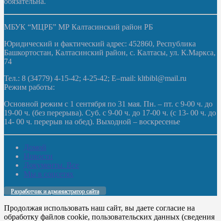
обязательна.
МБУК “МЦРБ” МР Калтасинский район РБ
Юридический и фактический адрес: 452860, Республика
Башкортостан, Калтасинский район, с. Калтасы, ул. К.Маркса,
74
Тел.: 8 (34779) 4-15-42; 4-25-42; E–mail: kltbibl@mail.ru
Режим работы:
Основной режим с 1 сентября по 31 мая. Пн. – пт. с 9-00 ч. до
19-00 ч. (без перерыва). Суб. с 9-00 ч. до 17-00 ч. (с 13- 00 ч. до
14- 00 ч. перерыв на обед). Выходной – воскресенье
Домой
Новости
Документы. Все
Мы в соцсетях
Разработчик и администратор сайта
Продолжая использовать наш сайт, вы даете согласие на
обработку файлов cookie, пользовательских данных (сведения