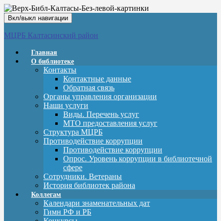
Вкл/выкл навигации
МЦРБ Калтасинский район
Главная
О библиотеке
Контакты
Контактные данные
Обратная связь
Органы управления организации
Наши услуги
Виды. Перечень услуг
МТО предоставления услуг
Структура МЦРБ
Противодействие коррупции
Противодействие коррупции
Опрос. Уровень коррупции в библиотечной
сфере
Сотрудники. Ветераны
История библиотек района
Коллегам
Календари знаменательных дат
Гимн РФ и РБ
Конкурсы