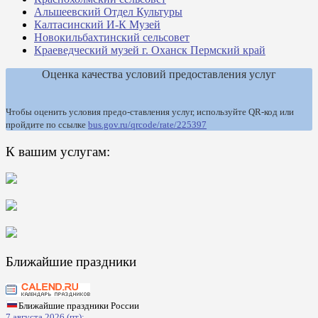
Альшеевский Отдел Культуры
Калтасинский И-К Музей
Новокильбахтинский сельсовет
Краеведческий музей г. Оханск Пермский край
Оценка качества условий предоставления услуг
Чтобы оценить условия предо-ставления услуг, используйте QR-код или
пройдите по ссылке
bus.gov.ru/qrcode/rate/225397
К вашим услугам:
Ближайшие праздники
Ближайшие праздники России
7 августа 2026 (пт):