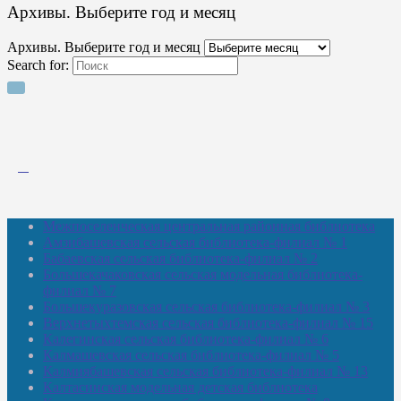
Архивы. Выберите год и месяц
Архивы. Выберите год и месяц
Search for:
Межпоселенческая центральная районная библиотека
Амзибашевская сельская библиотека-филиал № 1
Бабаевская сельская библиотека-филиал № 2
Большекачаковская сельская модельная библиотека-
филиал № 7
Большекуразовская сельская библиотека-филиал № 3
Верхнетыхтемская сельская библиотека-филиал № 15
Калегинская сельская библиотека-филиал № 6
Калмашевская сельская библиотека-филиал № 5
Калмиябашевская сельская библиотека-филиал № 13
Калтасинская модельная детская библиотека