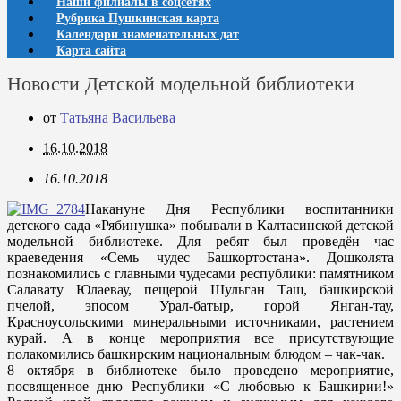
Наши филиалы в соцсетях
Рубрика Пушкинская карта
Календари знаменательных дат
Карта сайта
Новости Детской модельной библиотеки
от
Татьяна Васильева
16.10.2018
16.10.2018
Накануне Дня Республики воспитанники
детского сада «Рябинушка» побывали в Калтасинской детской
модельной библиотеке. Для ребят был проведён час
краеведения «Семь чудес Башкортостана». Дошколята
познакомились с главными чудесами республики: памятником
Салавату Юлаевау, пещерой Шульган Таш, башкирской
пчелой, эпосом Урал-батыр, горой Янган-тау,
Красноусольскими минеральными источниками, растением
курай. А в конце мероприятия все присутствующие
полакомились башкирским национальным блюдом – чак-чак.
8 октября в библиотеке было проведено мероприятие,
посвященное дню Республики «С любовью к Башкирии!»