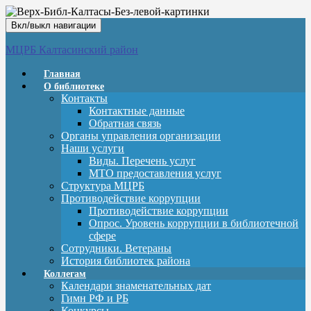
Вкл/выкл навигации
МЦРБ Калтасинский район
Главная
О библиотеке
Контакты
Контактные данные
Обратная связь
Органы управления организации
Наши услуги
Виды. Перечень услуг
МТО предоставления услуг
Структура МЦРБ
Противодействие коррупции
Противодействие коррупции
Опрос. Уровень коррупции в библиотечной
сфере
Сотрудники. Ветераны
История библиотек района
Коллегам
Календари знаменательных дат
Гимн РФ и РБ
Конкурсы