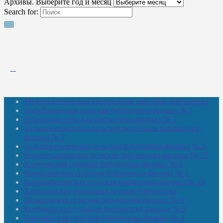
Архивы. Выберите год и месяц
Search for:
Межпоселенческая центральная районная библиотека
Амзибашевская сельская библиотека-филиал № 1
Бабаевская сельская библиотека-филиал № 2
Большекачаковская сельская модельная библиотека-
филиал № 7
Большекуразовская сельская библиотека-филиал № 3
Верхнетыхтемская сельская библиотека-филиал № 15
Калегинская сельская библиотека-филиал № 6
Калмашевская сельская библиотека-филиал № 5
Калмиябашевская сельская библиотека-филиал № 13
Калтасинская модельная детская библиотека
Кельтеевская сельская библиотека-филиал № 8
Киебаковская сельская библиотека-филиал № 9
Кокушевская сельская библиотека-филиал № 4