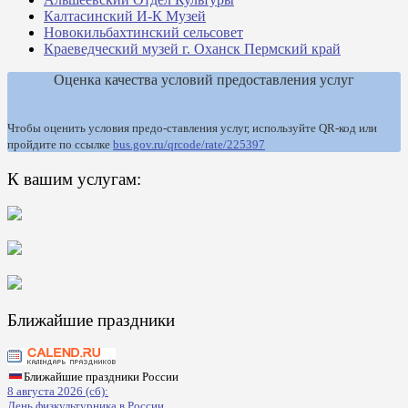
Калтасинский И-К Музей
Новокильбахтинский сельсовет
Краеведческий музей г. Оханск Пермский край
Оценка качества условий предоставления услуг
Чтобы оценить условия предо-ставления услуг, используйте QR-код или
пройдите по ссылке
bus.gov.ru/qrcode/rate/225397
К вашим услугам:
Ближайшие праздники
Ближайшие праздники России
8 августа 2026 (сб):
День физкультурника в России