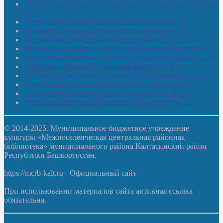
Краснохолмская сельская модельная библиотека-филиал
№ 21
Кутеремская сельская библиотека-филиал № 22
Кучашевская сельская библиотека-филиал № 11
Малокачаковская сельская библиотека-филиал № 12
Нижнекачмашевская сельская библиотека-филиал № 14
Новокильбахтинская сельская библиотека-филиал № 19
Сазовская сельская библиотека-филиал № 20
Староорьебашевская сельская библиотека-филиал № 16
Старояшевская сельская библиотека-филиал № 17
Тюльдинская сельская библиотека-филиал № 18
Чилибеевская сельская библиотека-филиал № 10
© 2014-2025. Муниципальное бюджетное учреждение
культуры «Межпоселенческая центральная районная
библиотека» муниципального района Калтасинский район
Республики Башкортостан.
https://mcrb-kalt.ru - Официальный сайт
При использовании материалов сайта активная ссылка
обязательна.