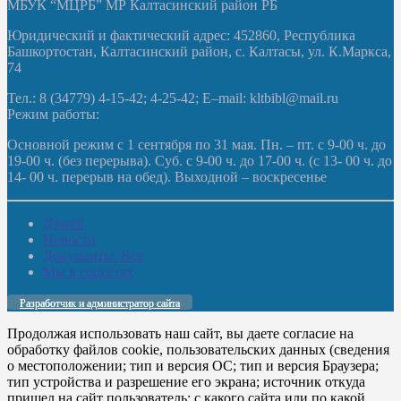
МБУК “МЦРБ” МР Калтасинский район РБ
Юридический и фактический адрес: 452860, Республика
Башкортостан, Калтасинский район, с. Калтасы, ул. К.Маркса,
74
Тел.: 8 (34779) 4-15-42; 4-25-42; E–mail: kltbibl@mail.ru
Режим работы:
Основной режим с 1 сентября по 31 мая. Пн. – пт. с 9-00 ч. до
19-00 ч. (без перерыва). Суб. с 9-00 ч. до 17-00 ч. (с 13- 00 ч. до
14- 00 ч. перерыв на обед). Выходной – воскресенье
Домой
Новости
Документы. Все
Мы в соцсетях
Разработчик и администратор сайта
Продолжая использовать наш сайт, вы даете согласие на
обработку файлов cookie, пользовательских данных (сведения
о местоположении; тип и версия ОС; тип и версия Браузера;
тип устройства и разрешение его экрана; источник откуда
пришел на сайт пользователь; с какого сайта или по какой