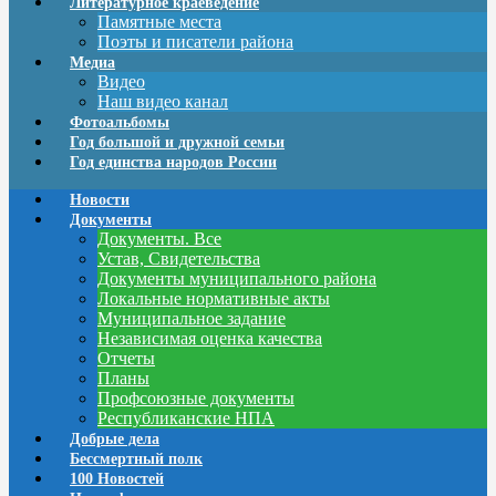
Литературное краеведение
Памятные места
Поэты и писатели района
Медиа
Видео
Наш видео канал
Фотоальбомы
Год большой и дружной семьи
Год единства народов России
Новости
Документы
Документы. Все
Устав, Свидетельства
Документы муниципального района
Локальные нормативные акты
Муниципальное задание
Независимая оценка качества
Отчеты
Планы
Профсоюзные документы
Республиканские НПА
Добрые дела
Бессмертный полк
100 Новостей