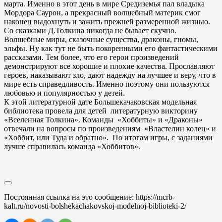
марта. Именно в этот день в мире Средиземья пал владыка
Мордора Саурон, а прекрасный волшебный материк смог
наконец выдохнуть и зажить прежней размеренной жизнью.
Со сказками Д.Толкина никогда не бывает скучно.
Волшебные миры, сказочные существа, драконы, гномы,
эльфы. Ну как тут не быть покоренными его фантастическими
рассказами. Тем более, что его герои произведений
демонстрируют все хорошие и плохие качества. Прославляют
героев, наказывают зло, дают надежду на лучшее и веру, что в
мире есть справедливость. Именно поэтому они пользуются
любовью и популярностью у детей.
К этой литературной дате Большекачаковская модельная
библиотека провела для детей литературную викторину
«Вселенная Толкина». Команды «Хоббиты» и «Драконы»
отвечали на вопросы по произведениям «Властелин колец» и
«Хоббит, или Туда и обратно». По итогам игры, с заданиями
лучше справилась команда «Хоббитов».
Постоянная ссылка на это сообщение:
https://mcrb-
kalt.ru/novosti-bolshekachakovskoj-modelnoj-biblioteki-2/