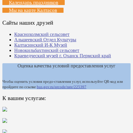
Календарь праздников
Мы на карте Калтасов
Сайты наших друзей
Краснохолмский сельсовет
Альшеевский Отдел Культуры
Калтасинский И-К Музей
Новокильбахтинский сельсовет
Краеведческий музей г. Оханск Пермский край
Оценка качества условий предоставления услуг
Чтобы оценить условия предо-ставления услуг, используйте QR-код или
пройдите по ссылке
bus.gov.ru/qrcode/rate/225397
К вашим услугам: