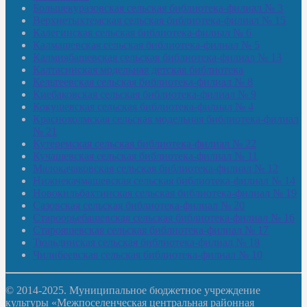
Большекуразовская сельская библиотека-филиал № 3
Верхнетыхтемская сельская библиотека-филиал № 15
Калегинская сельская библиотека-филиал № 6
Калмашевская сельская библиотека-филиал № 5
Калмиябашевская сельская библиотека-филиал № 13
Калтасинская модельная детская библиотека
Кельтеевская сельская библиотека-филиал № 8
Киебаковская сельская библиотека-филиал № 9
Кокушевская сельская библиотека-филиал № 4
Краснохолмская сельская модельная библиотека-филиал
№ 21
Кутеремская сельская библиотека-филиал № 22
Кучашевская сельская библиотека-филиал № 11
Малокачаковская сельская библиотека-филиал № 12
Нижнекачмашевская сельская библиотека-филиал № 14
Новокильбахтинская сельская библиотека-филиал № 19
Сазовская сельская библиотека-филиал № 20
Староорьебашевская сельская библиотека-филиал № 16
Старояшевская сельская библиотека-филиал № 17
Тюльдинская сельская библиотека-филиал № 18
Чилибеевская сельская библиотека-филиал № 10
© 2014-2025. Муниципальное бюджетное учреждение
культуры «Межпоселенческая центральная районная