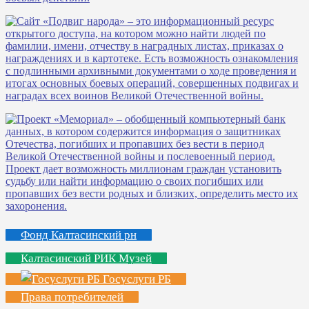
Фонд Калтасинский рн
Калтасинский РИК Музей
Госуслуги РБ
Права потребителей