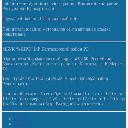
библиотека» муниципального района Калтасинский район
Республики Башкортостан.
https://mcrb-kalt.ru - Официальный сайт
При использовании материалов сайта активная ссылка
обязательна.
МБУК “МЦРБ” МР Калтасинский район РБ
Юридический и фактический адрес: 452860, Республика
Башкортостан, Калтасинский район, с. Калтасы, ул. К.Маркса,
74
Тел.: 8 (34779) 4-15-42; 4-25-42; E–mail: kltbibl@mail.ru
Режим работы:
Основной режим с 1 сентября по 31 мая. Пн. – пт. с 9-00 ч. до
19-00 ч. (без перерыва). Суб. с 9-00 ч. до 17-00 ч. (с 13- 00 ч. до
14- 00 ч. перерыв на обед). Выходной – воскресенье
Домой
Новости