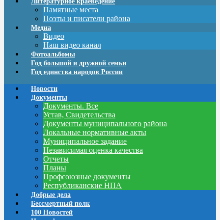
Литературное краеведение
Памятные места
Поэты и писатели района
Медиа
Видео
Наш видео канал
Фотоальбомы
Год большой и дружной семьи
Год единства народов России
Новости
Документы
Документы. Все
Устав, Свидетельства
Документы муниципального района
Локальные нормативные акты
Муниципальное задание
Независимая оценка качества
Отчеты
Планы
Профсоюзные документы
Республиканские НПА
Добрые дела
Бессмертный полк
100 Новостей