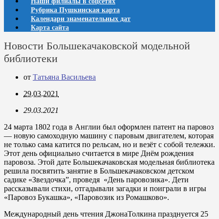
Наши филиалы в соцсетях
Рубрика Пушкинская карта
Календари знаменательных дат
Карта сайта
Новости Большекачаковской модельной
библиотеки
от
Татьяна Васильева
29.03.2021
29.03.2021
24 марта 1802 года в Англии был оформлен патент на паровоз
— новую самоходную машину с паровым двигателем, которая
не только сама катится по рельсам, но и везёт с собой тележки.
Этот день официально считается в мире Днём рождения
паровоза. Этой дате Большекачаковская модельная библиотека
решила посвятить занятие в Большекачаковском детском
садике «Звездочка”, проведя «День паровозика». Дети
рассказывали стихи, отгадывали загадки и поиграли в игры
«Паровоз Букашка», «Паровозик из Ромашково».
Международный день чтения ДжонаТолкина празднуется 25