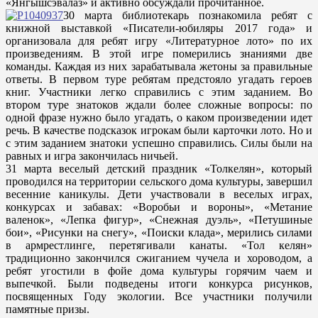
«Янгышсэвалаз» и активно обсуждали прочитанное.
30 марта библиотекарь познакомила ребят с
книжной выставкой «Писатели-юбиляры 2017 года» и
организовала для ребят игру «Литературное лото» по их
произведениям. В этой игре померились знаниями две
команды. Каждая из них зарабатывала жетоны за правильные
ответы. В первом туре ребятам предстояло угадать героев
книг. Участники легко справились с этим заданием. Во
втором туре знатоков ждали более сложные вопросы: по
одной фразе нужно было угадать, о каком произведении идет
речь. В качестве подсказок игрокам были карточки лото. Но и
с этим заданием знатоки успешно справились. Силы были на
равных и игра закончилась ничьей.
31 марта веселый детский праздник «Толкелян», который
проводился на территории сельского дома культуры, завершил
весенние каникулы. Дети участвовали в веселых играх,
конкурсах и забавах: «Воробьи и вороны», «Метание
валенок», «Лепка фигур», «Снежная дуэль», «Петушиные
бои», «Рисунки на снегу», «Поиски клада», мерились силами
в армрестлинге, перетягивали канаты. «Тол келян»
традиционно закончился сжиганием чучела и хороводом, а
ребят угостили в фойе дома культуры горячим чаем и
выпечкой. Были подведены итоги конкурса рисунков,
посвященных Году экологии. Все участники получили
памятные призы.