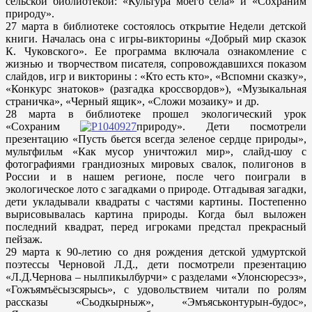
сельской библиотекой: «Культура моего села» и «Сохраним
природу».
27 марта в библиотеке состоялось открытие Недели детской
книги. Началась она с игры-викторины «Добрый мир сказок
К. Чуковского». Ее программа включала ознакомление с
жизнью и творчеством писателя, сопровождавшихся показом
слайдов, игр и викторины : «Кто есть кто», «Вспомни сказку»,
«Конкурс знатоков» (разгадка кроссвордов»), «Музыкальная
страничка», «Черный ящик», «Сложи мозаику» и др.
28 марта в библиотеке прошел экологический урок
«Сохраним
природу». Дети посмотрели
презентацию «Пусть бьется всегда зеленое сердце природы»,
мультфильм «Как мусор уничтожил мир», слайд-шоу с
фотографиями грандиозных мировых свалок, полигонов в
России и в нашем регионе, после чего поиграли в
экологическое лото с загадками о природе. Отгадывая загадки,
дети укладывали квадраты с частями картины. Постепенно
вырисовывалась картина природы. Когда был выложен
последний квадрат, перед игроками предстал прекрасный
пейзаж.
29 марта к 90-летию со дня рождения детской удмуртской
поэтессы Черновой Л.Д., дети посмотрели презентацию
«Л.Д.Чернова – нылпикылбурчи» с разделами «Улонсюресэз»,
«Гожъямъёсызсярысь», с удовольствием читали по ролям
рассказы «Сьодкырныж», «Эмъяськонтурын-будос»,