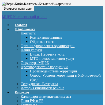
Вкл/выкл навигации
МЦРБ Калтасинский район
Главная
О библиотеке
Контакты
Контактные данные
Обратная связь
Органы управления организации
Наши услуги
Виды. Перечень услуг
МТО предоставления услуг
Структура МЦРБ
Противодействие коррупции
Противодействие коррупции
Опрос. Уровень коррупции в библиотечной
сфере
Сотрудники. Ветераны
История библиотек района
Коллегам
Календари знаменательных дат
Гимн РФ и РБ
Конкурсы