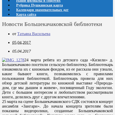
Наши филиалы в соцсетях
Рубрика Пушкинская карта
Календари знаменательных дат
Карта сайта
Новости Большекачаковской библиотеки
от
Татьяна Васильева
05.04.2017
05.04.2017
24 марта ребята из детского сада «Кизили» д.
Большекачаково посетили сельскую библиотеку. Библиотекарь
ознакомила их с книжным фондом, из ее рассказа они узнали,
какие бывают книги, познакомились с правилами
пользования библиотекой. Библиотекарь провела для них
обзор детской литературы по книжной выставке «Природа-
дом, где мы дышим и живем», посвященный Году экологии.
Дети с большим интересом и любопытством рассматривали
книги, делились друг с другом впечатлениями.
25 марта на сцене Большекачаковского СДК состоялся концерт
ансамбля «Зангари». До начала концерта зрителям были
показаны видеоролики, созданные Большекачаковской