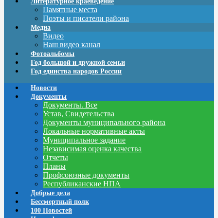
Литературное краеведение
Памятные места
Поэты и писатели района
Медиа
Видео
Наш видео канал
Фотоальбомы
Год большой и дружной семьи
Год единства народов России
Новости
Документы
Документы. Все
Устав, Свидетельства
Документы муниципального района
Локальные нормативные акты
Муниципальное задание
Независимая оценка качества
Отчеты
Планы
Профсоюзные документы
Республиканские НПА
Добрые дела
Бессмертный полк
100 Новостей