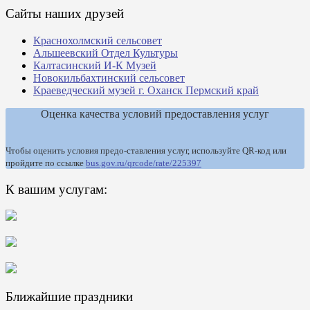
Сайты наших друзей
Краснохолмский сельсовет
Альшеевский Отдел Культуры
Калтасинский И-К Музей
Новокильбахтинский сельсовет
Краеведческий музей г. Оханск Пермский край
Оценка качества условий предоставления услуг
Чтобы оценить условия предо-ставления услуг, используйте QR-код или
пройдите по ссылке
bus.gov.ru/qrcode/rate/225397
К вашим услугам:
Ближайшие праздники