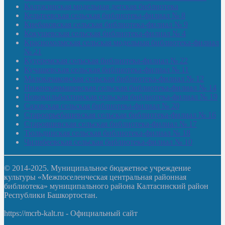
Калтасинская модельная детская библиотека
Кельтеевская сельская библиотека-филиал № 8
Киебаковская сельская библиотека-филиал № 9
Кокушевская сельская библиотека-филиал № 4
Краснохолмская сельская модельная библиотека-филиал
№ 21
Кутеремская сельская библиотека-филиал № 22
Кучашевская сельская библиотека-филиал № 11
Малокачаковская сельская библиотека-филиал № 12
Нижнекачмашевская сельская библиотека-филиал № 14
Новокильбахтинская сельская библиотека-филиал № 19
Сазовская сельская библиотека-филиал № 20
Староорьебашевская сельская библиотека-филиал № 16
Старояшевская сельская библиотека-филиал № 17
Тюльдинская сельская библиотека-филиал № 18
Чилибеевская сельская библиотека-филиал № 10
© 2014-2025. Муниципальное бюджетное учреждение
культуры «Межпоселенческая центральная районная
библиотека» муниципального района Калтасинский район
Республики Башкортостан.
https://mcrb-kalt.ru - Официальный сайт