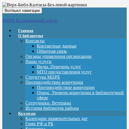
Вкл/выкл навигации
МЦРБ Калтасинский район
Главная
О библиотеке
Контакты
Контактные данные
Обратная связь
Органы управления организации
Наши услуги
Виды. Перечень услуг
МТО предоставления услуг
Структура МЦРБ
Противодействие коррупции
Противодействие коррупции
Опрос. Уровень коррупции в библиотечной
сфере
Сотрудники. Ветераны
История библиотек района
Коллегам
Календари знаменательных дат
Гимн РФ и РБ
Конкурсы