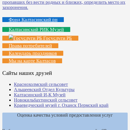
Фонд Калтасинский рн
Калтасинский РИК Музей
Госуслуги РБ
Права потребителей
Календарь праздников
Мы на карте Калтасов
Сайты наших друзей
Краснохолмский сельсовет
Альшеевский Отдел Культуры
Калтасинский И-К Музей
Новокильбахтинский сельсовет
Краеведческий музей г. Оханск Пермский край
Оценка качества условий предоставления услуг