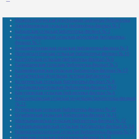
Межпоселенческая центральная районная библиотека
Амзибашевская сельская библиотека-филиал № 1
Бабаевская сельская библиотека-филиал № 2
Большекачаковская сельская модельная библиотека-
филиал № 7
Большекуразовская сельская библиотека-филиал № 3
Верхнетыхтемская сельская библиотека-филиал № 15
Калегинская сельская библиотека-филиал № 6
Калмашевская сельская библиотека-филиал № 5
Калмиябашевская сельская библиотека-филиал № 13
Калтасинская модельная детская библиотека
Кельтеевская сельская библиотека-филиал № 8
Киебаковская сельская библиотека-филиал № 9
Кокушевская сельская библиотека-филиал № 4
Краснохолмская сельская модельная библиотека-филиал
№ 21
Кутеремская сельская библиотека-филиал № 22
Кучашевская сельская библиотека-филиал № 11
Малокачаковская сельская библиотека-филиал № 12
Нижнекачмашевская сельская библиотека-филиал № 14
Новокильбахтинская сельская библиотека-филиал № 19
Сазовская сельская библиотека-филиал № 20