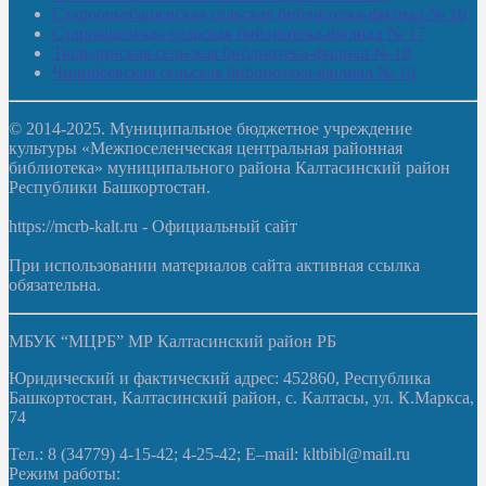
Староорьебашевская сельская библиотека-филиал № 16
Старояшевская сельская библиотека-филиал № 17
Тюльдинская сельская библиотека-филиал № 18
Чилибеевская сельская библиотека-филиал № 10
© 2014-2025. Муниципальное бюджетное учреждение
культуры «Межпоселенческая центральная районная
библиотека» муниципального района Калтасинский район
Республики Башкортостан.
https://mcrb-kalt.ru - Официальный сайт
При использовании материалов сайта активная ссылка
обязательна.
МБУК “МЦРБ” МР Калтасинский район РБ
Юридический и фактический адрес: 452860, Республика
Башкортостан, Калтасинский район, с. Калтасы, ул. К.Маркса,
74
Тел.: 8 (34779) 4-15-42; 4-25-42; E–mail: kltbibl@mail.ru
Режим работы: