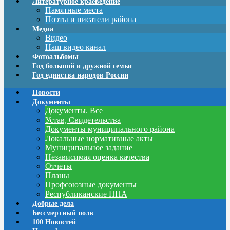
Литературное краеведение
Памятные места
Поэты и писатели района
Медиа
Видео
Наш видео канал
Фотоальбомы
Год большой и дружной семьи
Год единства народов России
Новости
Документы
Документы. Все
Устав, Свидетельства
Документы муниципального района
Локальные нормативные акты
Муниципальное задание
Независимая оценка качества
Отчеты
Планы
Профсоюзные документы
Республиканские НПА
Добрые дела
Бессмертный полк
100 Новостей