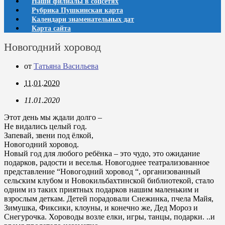
Наши филиалы в соцсетях
Рубрика Пушкинская карта
Календари знаменательных дат
Карта сайта
Новогодний хоровод
от
Татьяна Васильева
11.01.2020
11.01.2020
Этот день мы ждали долго –
Не видались целый год.
Запевай, звени под ёлкой,
Новогодний хоровод.
Новый год для любого ребёнка – это чудо, это ожидание
подарков, радости и веселья. Новогоднее театрализованное
представление “Новогодний хоровод “, организованный
сельским клубом и Новокильбахтинской библиотекой, стало
одним из таких приятных подарков нашим маленьким и
взрослым деткам. Детей порадовали Снежинка, пчела Майя,
Зимушка, Фиксики, клоуны, и конечно же, Дед Мороз и
Снегурочка. Хороводы возле елки, игры, танцы, подарки. ..и