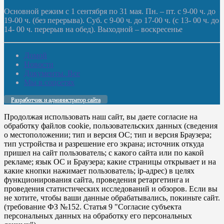
Основной режим с 1 сентября по 31 мая. Пн. – пт. с 9-00 ч. до
19-00 ч. (без перерыва). Суб. с 9-00 ч. до 17-00 ч. (с 13- 00 ч. до
14- 00 ч. перерыв на обед). Выходной – воскресенье
Домой
Новости
Документы. Все
Мы в соцсетях
Разработчик и администратор сайта
Продолжая использовать наш сайт, вы даете согласие на
обработку файлов cookie, пользовательских данных (сведения
о местоположении; тип и версия ОС; тип и версия Браузера;
тип устройства и разрешение его экрана; источник откуда
пришел на сайт пользователь; с какого сайта или по какой
рекламе; язык ОС и Браузера; какие страницы открывает и на
какие кнопки нажимает пользователь; ip-адрес) в целях
функционирования сайта, проведения ретаргетинга и
проведения статистических исследований и обзоров. Если вы
не хотите, чтобы ваши данные обрабатывались, покиньте сайт.
(требование ФЗ №152. Статья 9 "Согласие субъекта
персональных данных на обработку его персональных