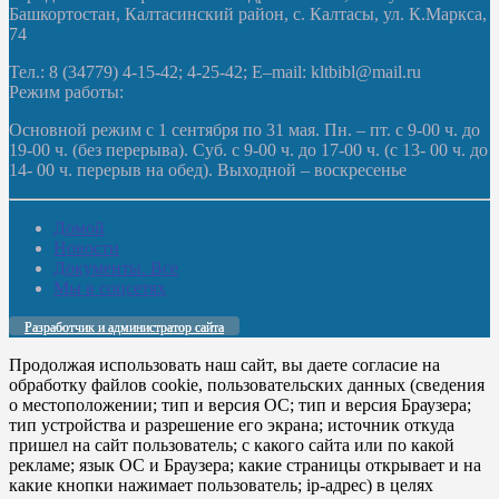
Башкортостан, Калтасинский район, с. Калтасы, ул. К.Маркса,
74
Тел.: 8 (34779) 4-15-42; 4-25-42; E–mail: kltbibl@mail.ru
Режим работы:
Основной режим с 1 сентября по 31 мая. Пн. – пт. с 9-00 ч. до
19-00 ч. (без перерыва). Суб. с 9-00 ч. до 17-00 ч. (с 13- 00 ч. до
14- 00 ч. перерыв на обед). Выходной – воскресенье
Домой
Новости
Документы. Все
Мы в соцсетях
Разработчик и администратор сайта
Продолжая использовать наш сайт, вы даете согласие на
обработку файлов cookie, пользовательских данных (сведения
о местоположении; тип и версия ОС; тип и версия Браузера;
тип устройства и разрешение его экрана; источник откуда
пришел на сайт пользователь; с какого сайта или по какой
рекламе; язык ОС и Браузера; какие страницы открывает и на
какие кнопки нажимает пользователь; ip-адрес) в целях