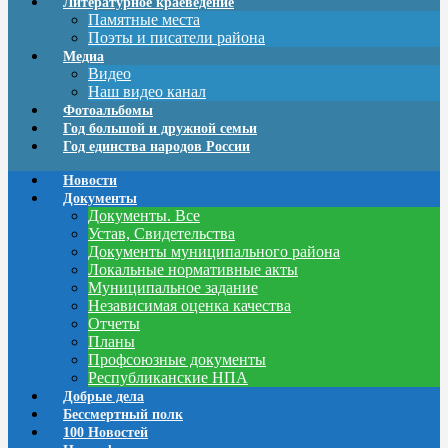
Литературное краеведение
Памятные места
Поэты и писатели района
Медиа
Видео
Наш видео канал
Фотоальбомы
Год большой и дружной семьи
Год единства народов России
Новости
Документы
Документы. Все
Устав, Свидетельства
Документы муниципального района
Локальные нормативные акты
Муниципальное задание
Независимая оценка качества
Отчеты
Планы
Профсоюзные документы
Республиканские НПА
Добрые дела
Бессмертный полк
100 Новостей