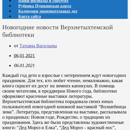
Наши филиалы в соцсетях
Рубрика Пушкинская карта
Календари знаменательных дат
Карта сайта
Новогодние новости Верхнетыхтемской
библиотеки
от
Татьяна Васильева
06.01.2021
06.01.2021
Каждый год дети и взрослые с нетерпением ждут новогодних
праздников. Для тех, кто любит чтение, немаловажно, какая
книга скрасит их досуг на зимних каникулах. В помощь
своим читателям, в преддверии Нового года, библиотеки
оформляют красочные выставки литературы.
Верхнетыхтемская библиотека порадовала своих юных
пользователей новогодней книжной выставкой “Волшебница
зима”. Литература, представленная на выставке, рассказывала
о праздниках: Новом годе, Рождестве, о традициях их
празднования. Здесь же были представлены художественные
книги: “Дед Мороз и Елка”, “Дед Мороз – красный нос”,