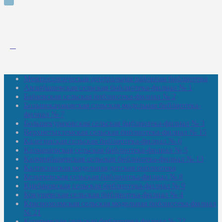
Межпоселенческая центральная районная библиотека
Амзибашевская сельская библиотека-филиал № 1
Бабаевская сельская библиотека-филиал № 2
Большекачаковская сельская модельная библиотека-
филиал № 7
Большекуразовская сельская библиотека-филиал № 3
Верхнетыхтемская сельская библиотека-филиал № 15
Калегинская сельская библиотека-филиал № 6
Калмашевская сельская библиотека-филиал № 5
Калмиябашевская сельская библиотека-филиал № 13
Калтасинская модельная детская библиотека
Кельтеевская сельская библиотека-филиал № 8
Киебаковская сельская библиотека-филиал № 9
Кокушевская сельская библиотека-филиал № 4
Краснохолмская сельская модельная библиотека-филиал
№ 21
Кутеремская сельская библиотека-филиал № 22