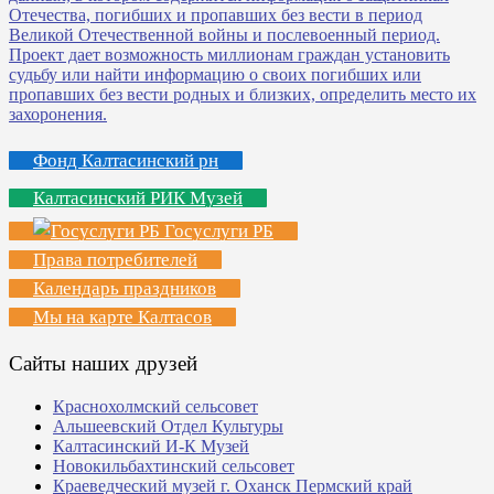
Фонд Калтасинский рн
Калтасинский РИК Музей
Госуслуги РБ
Права потребителей
Календарь праздников
Мы на карте Калтасов
Сайты наших друзей
Краснохолмский сельсовет
Альшеевский Отдел Культуры
Калтасинский И-К Музей
Новокильбахтинский сельсовет
Краеведческий музей г. Оханск Пермский край