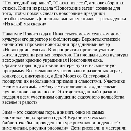
“Новогодний карнавал”, “Сказки из леса”, а также сборники
стихов. Книги из раздела “Новогодние затеи” созданы для
того, чтобы помочь сделать новогодние праздники
незабываемыми. Дополнила выставку книжка – раскладушка
«Из какой мы сказки».
Накануне Нового года в Нижнетыхтемском сельском доме
культуры его директор и библиотекарь Верхнетыхтемской
библиотеки провели новогодний праздничный вечер
«Новогодние чудеса». В мероприятии приняли участие
жители деревни разных возрастов. На площади дома культуры
всех ждала красиво украшенная Новогодняя елка.
Организаторы подготовили интересную и насыщенную
программу. Все желающие участвовали в различных играх,
конкурсах, викторинах, а Дед Мороз со Снегурочкой
поощряли их небольшими призами и сладостями. Участники
женского ансамбля «Радуга» исполняли для односельчан
лучшие новогодние песни. Этот долгожданный праздник
подарил всем участникам ощущение сказочного волшебства,
веселье и радость.
Зима – это сказочная пора, а значит, одно из самых
вдохновляющих времен года. В Верхнетыхтемской
библиотеке был проведен конкурс рисунков и поделок «О
зиме читали, рисунки рисовали». Дети рисовали и мастерили