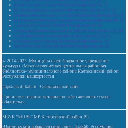
Кучашевская сельская библиотека-филиал № 11
Малокачаковская сельская библиотека-филиал № 12
Нижнекачмашевская сельская библиотека-филиал № 14
Новокильбахтинская сельская библиотека-филиал № 19
Сазовская сельская библиотека-филиал № 20
Староорьебашевская сельская библиотека-филиал № 16
Старояшевская сельская библиотека-филиал № 17
Тюльдинская сельская библиотека-филиал № 18
Чилибеевская сельская библиотека-филиал № 10
© 2014-2025. Муниципальное бюджетное учреждение
культуры «Межпоселенческая центральная районная
библиотека» муниципального района Калтасинский район
Республики Башкортостан.
https://mcrb-kalt.ru - Официальный сайт
При использовании материалов сайта активная ссылка
обязательна.
МБУК “МЦРБ” МР Калтасинский район РБ
Юридический и фактический адрес: 452860, Республика