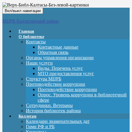
Вкл/выкл навигации
МЦРБ Калтасинский район
Главная
О библиотеке
Контакты
Контактные данные
Обратная связь
Органы управления организации
Наши услуги
Виды. Перечень услуг
МТО предоставления услуг
Структура МЦРБ
Противодействие коррупции
Противодействие коррупции
Опрос. Уровень коррупции в библиотечной
сфере
Сотрудники. Ветераны
История библиотек района
Коллегам
Календари знаменательных дат
Гимн РФ и РБ
Конкурсы