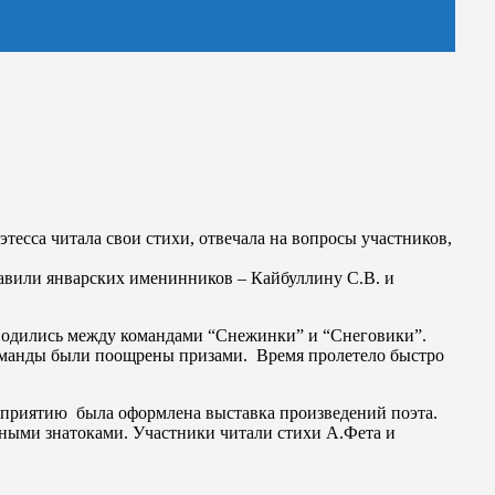
тесса читала свои стихи, отвечала на вопросы участников,
равили январских именинников – Кайбуллину С.В. и
роводились между командами “Снежинки” и “Снеговики”.
 команды были поощрены призами. Время пролетело быстро
оприятию была оформлена выставка произведений поэта.
инными знатоками. Участники читали стихи А.Фета и