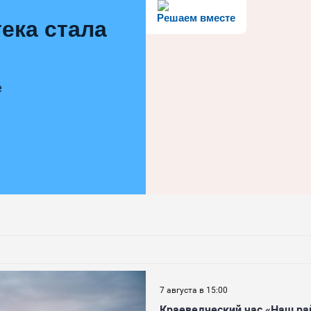
Решаем вместе
ека стала
е