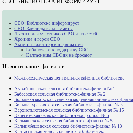
СВО: БИБЛИОТЕКА ИНФОРМИРУЕТ
СВО: Библиотека информирует
СВО. Законодательные акты
Льготы для участников СВО и их семей
Хроника и герои СВО
Акции и волонтерские движения
Библиотеки в поддержку СВО
Калтасинцы СВОих не бросают
Новости наших филиалов
Межпоселенческая центральная районная библиотека
_______________________________________________
Амзибашевская сельская библиотека-филиал № 1
Бабаевская сельская библиотека-филиал № 2
Большекачаковская сельская модельная библиотека-фили
Большекуразовская сельская библиотека-филиал № 3
Верхнетыхтемская сельская библиотека-филиал № 15
Калегинская сельская библиотека-филиал № 6
Калмашевская сельская библиотека-филиал № 5
Калмиябашевская сельская библиотека-филиал № 13
Калтасинская модельная детская библиотека