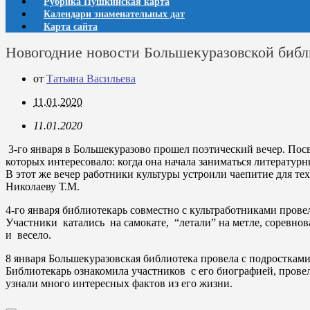
Рубрика Пушкинская карта
Календари знаменательных дат
Карта сайта
Новогодние новости Большекуразовской библ
от
Татьяна Васильева
11.01.2020
11.01.2020
3-го января в Большекуразово прошел поэтический вечер. Посв
которых интересовало: когда она начала заниматься литератур
В этот же вечер работники культуры устроили чаепитие для те
Николаеву Т.М.
4-го января библиотекарь совместно с культработниками пров
Участники катались на самокате, “летали” на метле, соревно
и весело.
8 января Большекуразовская библиотека провела с подростка
Библиотекарь ознакомила участников с его биографией, провел
узнали много интересных фактов из его жизни.