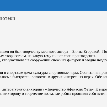
иотеки
ящен он был творчеству местного автора – Элизы Егоровой. Поэ
ным творчеством, на какую тему пишет свои произведения.
х, кто участвовал в сооружении снежных фигурок и заодно позд
ели в спортзале дома культуры спортивные игры. Состязания п
вались в быстроте и ловкости в других интересных играх. Обе
ми литературную викторину «Творчество Афанасия Фета». К мер
а викторину о творчестве поэта, где ребята проявили себя ист