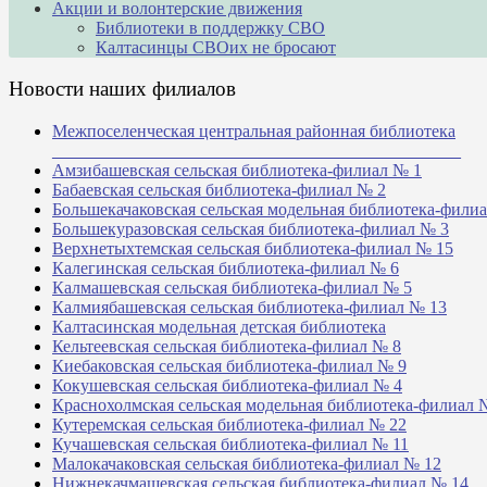
Акции и волонтерские движения
Библиотеки в поддержку СВО
Калтасинцы СВОих не бросают
Новости наших филиалов
Межпоселенческая центральная районная библиотека
_______________________________________________
Амзибашевская сельская библиотека-филиал № 1
Бабаевская сельская библиотека-филиал № 2
Большекачаковская сельская модельная библиотека-фили
Большекуразовская сельская библиотека-филиал № 3
Верхнетыхтемская сельская библиотека-филиал № 15
Калегинская сельская библиотека-филиал № 6
Калмашевская сельская библиотека-филиал № 5
Калмиябашевская сельская библиотека-филиал № 13
Калтасинская модельная детская библиотека
Кельтеевская сельская библиотека-филиал № 8
Киебаковская сельская библиотека-филиал № 9
Кокушевская сельская библиотека-филиал № 4
Краснохолмская сельская модельная библиотека-филиал 
Кутеремская сельская библиотека-филиал № 22
Кучашевская сельская библиотека-филиал № 11
Малокачаковская сельская библиотека-филиал № 12
Нижнекачмашевская сельская библиотека-филиал № 14