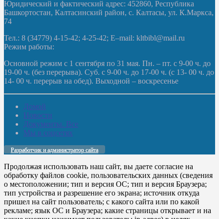
Юридический и фактический адрес: 452860, Республика
Башкортостан, Калтасинский район, с. Калтасы, ул. К.Маркса,
74
Тел.: 8 (34779) 4-15-42; 4-25-42; E–mail: kltbibl@mail.ru
Режим работы:
Основной режим с 1 сентября по 31 мая. Пн. – пт. с 9-00 ч. до
19-00 ч. (без перерыва). Суб. с 9-00 ч. до 17-00 ч. (с 13- 00 ч. до
14- 00 ч. перерыв на обед). Выходной – воскресенье
Домой
Новости
Документы. Все
Мы в соцсетях
Разработчик и администратор сайта
Продолжая использовать наш сайт, вы даете согласие на
обработку файлов cookie, пользовательских данных (сведения
о местоположении; тип и версия ОС; тип и версия Браузера;
тип устройства и разрешение его экрана; источник откуда
пришел на сайт пользователь; с какого сайта или по какой
рекламе; язык ОС и Браузера; какие страницы открывает и на