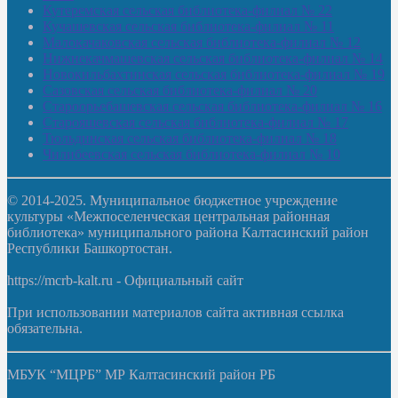
Кутеремская сельская библиотека-филиал № 22
Кучашевская сельская библиотека-филиал № 11
Малокачаковская сельская библиотека-филиал № 12
Нижнекачмашевская сельская библиотека-филиал № 14
Новокильбахтинская сельская библиотека-филиал № 19
Сазовская сельская библиотека-филиал № 20
Староорьебашевская сельская библиотека-филиал № 16
Старояшевская сельская библиотека-филиал № 17
Тюльдинская сельская библиотека-филиал № 18
Чилибеевская сельская библиотека-филиал № 10
© 2014-2025. Муниципальное бюджетное учреждение
культуры «Межпоселенческая центральная районная
библиотека» муниципального района Калтасинский район
Республики Башкортостан.
https://mcrb-kalt.ru - Официальный сайт
При использовании материалов сайта активная ссылка
обязательна.
МБУК “МЦРБ” МР Калтасинский район РБ