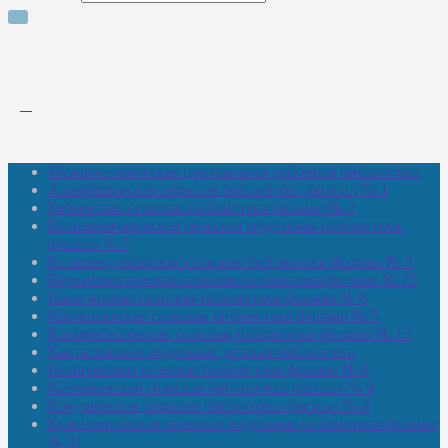
Межпоселенческая центральная районная библиотека
Амзибашевская сельская библиотека-филиал № 1
Бабаевская сельская библиотека-филиал № 2
Большекачаковская сельская модельная библиотека-
филиал № 7
Большекуразовская сельская библиотека-филиал № 3
Верхнетыхтемская сельская библиотека-филиал № 15
Калегинская сельская библиотека-филиал № 6
Калмашевская сельская библиотека-филиал № 5
Калмиябашевская сельская библиотека-филиал № 13
Калтасинская модельная детская библиотека
Кельтеевская сельская библиотека-филиал № 8
Киебаковская сельская библиотека-филиал № 9
Кокушевская сельская библиотека-филиал № 4
Краснохолмская сельская модельная библиотека-филиал
№ 21