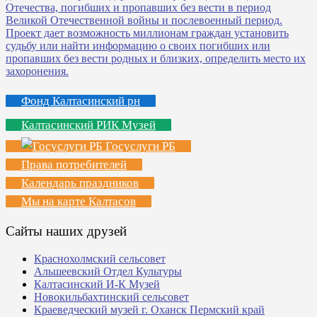
Фонд Калтасинский рн
Калтасинский РИК Музей
Госуслуги РБ
Права потребителей
Календарь праздников
Мы на карте Калтасов
Сайты наших друзей
Краснохолмский сельсовет
Альшеевский Отдел Культуры
Калтасинский И-К Музей
Новокильбахтинский сельсовет
Краеведческий музей г. Оханск Пермский край