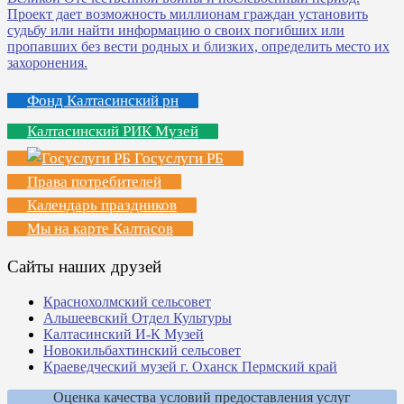
Фонд Калтасинский рн
Калтасинский РИК Музей
Госуслуги РБ
Права потребителей
Календарь праздников
Мы на карте Калтасов
Сайты наших друзей
Краснохолмский сельсовет
Альшеевский Отдел Культуры
Калтасинский И-К Музей
Новокильбахтинский сельсовет
Краеведческий музей г. Оханск Пермский край
Оценка качества условий предоставления услуг