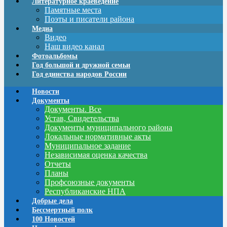
Литературное краеведение
Памятные места
Поэты и писатели района
Медиа
Видео
Наш видео канал
Фотоальбомы
Год большой и дружной семьи
Год единства народов России
Новости
Документы
Документы. Все
Устав, Свидетельства
Документы муниципального района
Локальные нормативные акты
Муниципальное задание
Независимая оценка качества
Отчеты
Планы
Профсоюзные документы
Республиканские НПА
Добрые дела
Бессмертный полк
100 Новостей