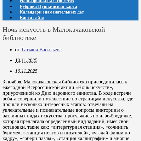
Наши филиалы в соцсетях
Рубрика Пушкинская карта
Календари знаменательных дат
Карта сайта
Ночь искусств в Малокачаковской
библиотеке
от
Татьяна Васильева
10.11.2025
10.11.2025
3 ноября, Малокачаковская библиотека присоединилась к
ежегодной Всероссийской акции «Ночь искусств»,
приуроченной ко Дню народного единства. В ходе встречи
ребята совершили путешествие по страницам искусства, где
прошли несколько интересных этапов: отвечали на
увлекательные и познавательные вопросы викторины о
различных видах искусства, прогулялись по игре-бродилке,
которая предлагала определённый вид заданий, имея свои
остановки, такие как: «литературная станция», «сочинить
буриме», «станция поэтов и писателей», «угадай фильм по
кадру», «собери пазлы», «станция каллиграфии» и многие