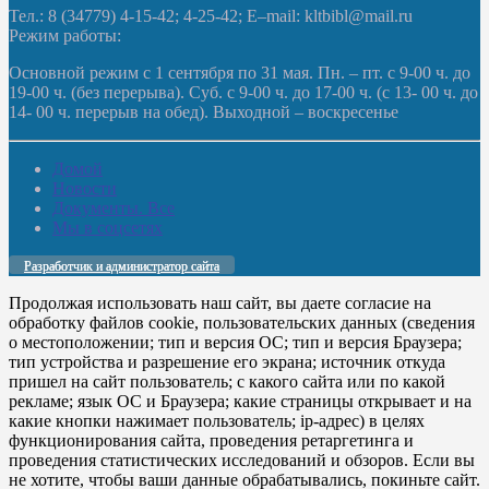
Тел.: 8 (34779) 4-15-42; 4-25-42; E–mail: kltbibl@mail.ru
Режим работы:
Основной режим с 1 сентября по 31 мая. Пн. – пт. с 9-00 ч. до
19-00 ч. (без перерыва). Суб. с 9-00 ч. до 17-00 ч. (с 13- 00 ч. до
14- 00 ч. перерыв на обед). Выходной – воскресенье
Домой
Новости
Документы. Все
Мы в соцсетях
Разработчик и администратор сайта
Продолжая использовать наш сайт, вы даете согласие на
обработку файлов cookie, пользовательских данных (сведения
о местоположении; тип и версия ОС; тип и версия Браузера;
тип устройства и разрешение его экрана; источник откуда
пришел на сайт пользователь; с какого сайта или по какой
рекламе; язык ОС и Браузера; какие страницы открывает и на
какие кнопки нажимает пользователь; ip-адрес) в целях
функционирования сайта, проведения ретаргетинга и
проведения статистических исследований и обзоров. Если вы
не хотите, чтобы ваши данные обрабатывались, покиньте сайт.