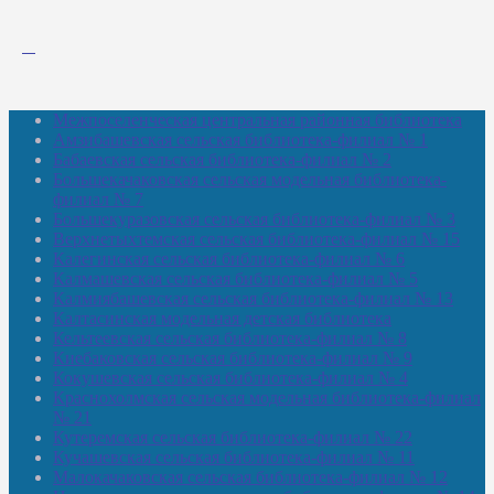
Межпоселенческая центральная районная библиотека
Амзибашевская сельская библиотека-филиал № 1
Бабаевская сельская библиотека-филиал № 2
Большекачаковская сельская модельная библиотека-
филиал № 7
Большекуразовская сельская библиотека-филиал № 3
Верхнетыхтемская сельская библиотека-филиал № 15
Калегинская сельская библиотека-филиал № 6
Калмашевская сельская библиотека-филиал № 5
Калмиябашевская сельская библиотека-филиал № 13
Калтасинская модельная детская библиотека
Кельтеевская сельская библиотека-филиал № 8
Киебаковская сельская библиотека-филиал № 9
Кокушевская сельская библиотека-филиал № 4
Краснохолмская сельская модельная библиотека-филиал
№ 21
Кутеремская сельская библиотека-филиал № 22
Кучашевская сельская библиотека-филиал № 11
Малокачаковская сельская библиотека-филиал № 12