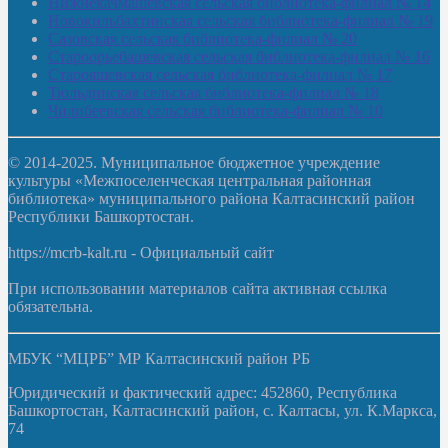
Нижнекачмашевская сельская библиотека-филиал № 14
Новокильбахтинская сельская библиотека-филиал № 19
Сазовская сельская библиотека-филиал № 20
Староорьебашевская сельская библиотека-филиал № 16
Старояшевская сельская библиотека-филиал № 17
Тюльдинская сельская библиотека-филиал № 18
Чилибеевская сельская библиотека-филиал № 10
© 2014-2025. Муниципальное бюджетное учреждение
культуры «Межпоселенческая центральная районная
библиотека» муниципального района Калтасинский район
Республики Башкортостан.
https://mcrb-kalt.ru - Официальный сайт
При использовании материалов сайта активная ссылка
обязательна.
МБУК “МЦРБ” МР Калтасинский район РБ
Юридический и фактический адрес: 452860, Республика
Башкортостан, Калтасинский район, с. Калтасы, ул. К.Маркса,
74