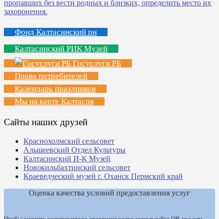
Фонд Калтасинский рн
Калтасинский РИК Музей
Госуслуги РБ
Права потребителей
Календарь праздников
Мы на карте Калтасов
Сайты наших друзей
Краснохолмский сельсовет
Альшеевский Отдел Культуры
Калтасинский И-К Музей
Новокильбахтинский сельсовет
Краеведческий музей г. Оханск Пермский край
Оценка качества условий предоставления услуг
Чтобы оценить условия предо-ставления услуг, используйте QR-код или