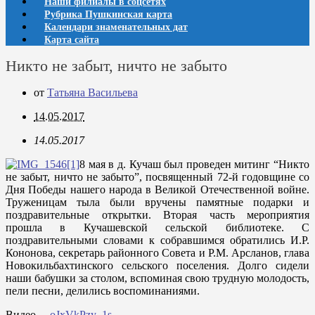
Наши филиалы в соцсетях
Рубрика Пушкинская карта
Календари знаменательных дат
Карта сайта
Никто не забыт, ничто не забыто
от
Татьяна Васильева
14.05.2017
14.05.2017
8 мая в д. Кучаш был проведен митинг “Никто
не забыт, ничто не забыто”, посвященный 72-й годовщине со
Дня Победы нашего народа в Великой Отечественной войне.
Труженицам тыла были вручены памятные подарки и
поздравительные открытки. Вторая часть мероприятия
прошла в Кучашевской сельской библиотеке. С
поздравительными словами к собравшимся обратились И.Р.
Кононова, секретарь районного Совета и Р.М. Арсланов, глава
Новокильбахтинского сельского поселения. Долго сидели
наши бабушки за столом, вспоминая свою трудную молодость,
пели песни, делились воспоминаниями.
Видео
oJxVkPzy_1s