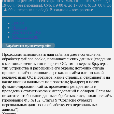
Основной режим с 1 сентября по 31 мая. Пн. – пт. с 9-00 ч. до
19-00 ч. (без перерыва). Суб. с 9-00 ч. до 17-00 ч. (с 13- 00 ч. до
14- 00 ч. перерыв на обед). Выходной – воскресенье
Домой
Новости
Документы. Все
Мы в соцсетях
Разработчик и администратор сайта
Продолжая использовать наш сайт, вы даете согласие на
обработку файлов cookie, пользовательских данных (сведения
о местоположении; тип и версия ОС; тип и версия Браузера;
тип устройства и разрешение его экрана; источник откуда
пришел на сайт пользователь; с какого сайта или по какой
рекламе; язык ОС и Браузера; какие страницы открывает и на
какие кнопки нажимает пользователь; ip-адрес) в целях
функционирования сайта, проведения ретаргетинга и
проведения статистических исследований и обзоров. Если вы
не хотите, чтобы ваши данные обрабатывались, покиньте сайт.
(требование ФЗ №152. Статья 9 "Согласие субъекта
персональных данных на обработку его персональных
данных")
Хорошо