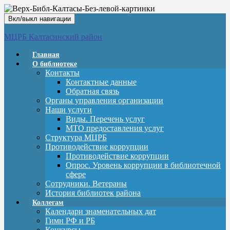
Вкл/выкл навигации
МЦРБ Калтасинский район
Главная
О библиотеке
Контакты
Контактные данные
Обратная связь
Органы управления организации
Наши услуги
Виды. Перечень услуг
МТО предоставления услуг
Структура МЦРБ
Противодействие коррупции
Противодействие коррупции
Опрос. Уровень коррупции в библиотечной
сфере
Сотрудники. Ветераны
История библиотек района
Коллегам
Календари знаменательных дат
Гимн РФ и РБ
Конкурсы