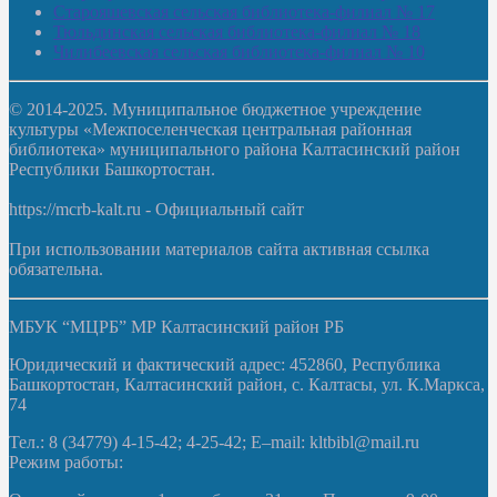
Старояшевская сельская библиотека-филиал № 17
Тюльдинская сельская библиотека-филиал № 18
Чилибеевская сельская библиотека-филиал № 10
© 2014-2025. Муниципальное бюджетное учреждение
культуры «Межпоселенческая центральная районная
библиотека» муниципального района Калтасинский район
Республики Башкортостан.
https://mcrb-kalt.ru - Официальный сайт
При использовании материалов сайта активная ссылка
обязательна.
МБУК “МЦРБ” МР Калтасинский район РБ
Юридический и фактический адрес: 452860, Республика
Башкортостан, Калтасинский район, с. Калтасы, ул. К.Маркса,
74
Тел.: 8 (34779) 4-15-42; 4-25-42; E–mail: kltbibl@mail.ru
Режим работы: