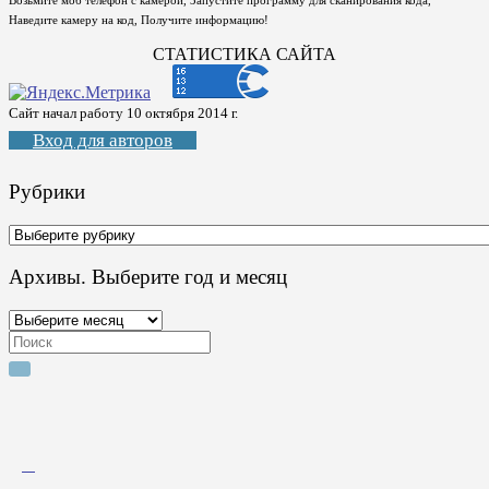
Возьмите моб телефон с камерой, Запустите программу для сканирования кода,
Наведите камеру на код, Получите информацию!
СТАТИСТИКА САЙТА
Сайт начал работу 10 октября 2014 г.
Вход для авторов
Рубрики
Рубрики
Архивы. Выберите год и месяц
Архивы.
Выберите
Search
год
for:
и
месяц