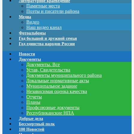
Литературное краеведение
Памятные места
Поэты и писатели района
Медиа
Видео
Наш видео канал
Фотоальбомы
Год большой и дружной семьи
Год единства народов России
Новости
Документы
Документы. Все
Устав, Свидетельства
Документы муниципального района
Локальные нормативные акты
Муниципальное задание
Независимая оценка качества
Отчеты
Планы
Профсоюзные документы
Республиканские НПА
Добрые дела
Бессмертный полк
100 Новостей