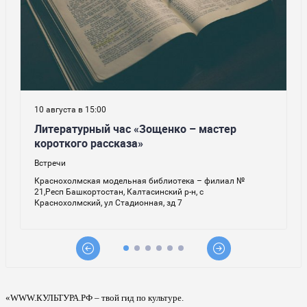
«WWW.КУЛЬТУРА.РФ – твой гид по культуре.