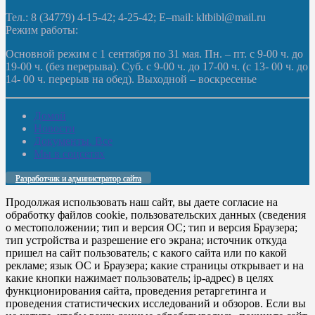
Тел.: 8 (34779) 4-15-42; 4-25-42; E–mail: kltbibl@mail.ru
Режим работы:
Основной режим с 1 сентября по 31 мая. Пн. – пт. с 9-00 ч. до
19-00 ч. (без перерыва). Суб. с 9-00 ч. до 17-00 ч. (с 13- 00 ч. до
14- 00 ч. перерыв на обед). Выходной – воскресенье
Домой
Новости
Документы. Все
Мы в соцсетях
Разработчик и администратор сайта
Продолжая использовать наш сайт, вы даете согласие на
обработку файлов cookie, пользовательских данных (сведения
о местоположении; тип и версия ОС; тип и версия Браузера;
тип устройства и разрешение его экрана; источник откуда
пришел на сайт пользователь; с какого сайта или по какой
рекламе; язык ОС и Браузера; какие страницы открывает и на
какие кнопки нажимает пользователь; ip-адрес) в целях
функционирования сайта, проведения ретаргетинга и
проведения статистических исследований и обзоров. Если вы