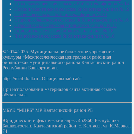
Нижнекачмашевская сельская библиотека-филиал № 14
Новокильбахтинская сельская библиотека-филиал № 19
Сазовская сельская библиотека-филиал № 20
Староорьебашевская сельская библиотека-филиал № 16
Старояшевская сельская библиотека-филиал № 17
Тюльдинская сельская библиотека-филиал № 18
Чилибеевская сельская библиотека-филиал № 10
© 2014-2025. Муниципальное бюджетное учреждение
культуры «Межпоселенческая центральная районная
библиотека» муниципального района Калтасинский район
Республики Башкортостан.
https://mcrb-kalt.ru - Официальный сайт
При использовании материалов сайта активная ссылка
обязательна.
МБУК “МЦРБ” МР Калтасинский район РБ
Юридический и фактический адрес: 452860, Республика
Башкортостан, Калтасинский район, с. Калтасы, ул. К.Маркса,
74