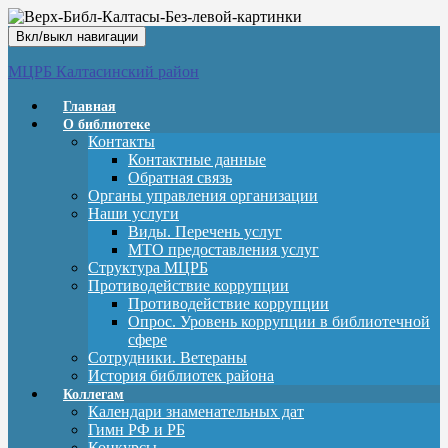
Вкл/выкл навигации
МЦРБ Калтасинский район
Главная
О библиотеке
Контакты
Контактные данные
Обратная связь
Органы управления организации
Наши услуги
Виды. Перечень услуг
МТО предоставления услуг
Структура МЦРБ
Противодействие коррупции
Противодействие коррупции
Опрос. Уровень коррупции в библиотечной
сфере
Сотрудники. Ветераны
История библиотек района
Коллегам
Календари знаменательных дат
Гимн РФ и РБ
Конкурсы