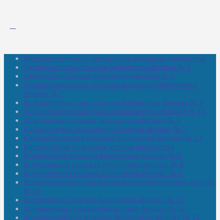
Межпоселенческая центральная районная библиотека
Амзибашевская сельская библиотека-филиал № 1
Бабаевская сельская библиотека-филиал № 2
Большекачаковская сельская модельная библиотека-
филиал № 7
Большекуразовская сельская библиотека-филиал № 3
Верхнетыхтемская сельская библиотека-филиал № 15
Калегинская сельская библиотека-филиал № 6
Калмашевская сельская библиотека-филиал № 5
Калмиябашевская сельская библиотека-филиал № 13
Калтасинская модельная детская библиотека
Кельтеевская сельская библиотека-филиал № 8
Киебаковская сельская библиотека-филиал № 9
Кокушевская сельская библиотека-филиал № 4
Краснохолмская сельская модельная библиотека-филиал
№ 21
Кутеремская сельская библиотека-филиал № 22
Кучашевская сельская библиотека-филиал № 11
Малокачаковская сельская библиотека-филиал № 12