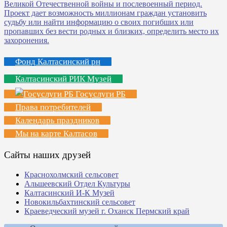
Фонд Калтасинский рн
Калтасинский РИК Музей
Госуслуги РБ
Права потребителей
Календарь праздников
Мы на карте Калтасов
Сайты наших друзей
Краснохолмский сельсовет
Альшеевский Отдел Культуры
Калтасинский И-К Музей
Новокильбахтинский сельсовет
Краеведческий музей г. Оханск Пермский край