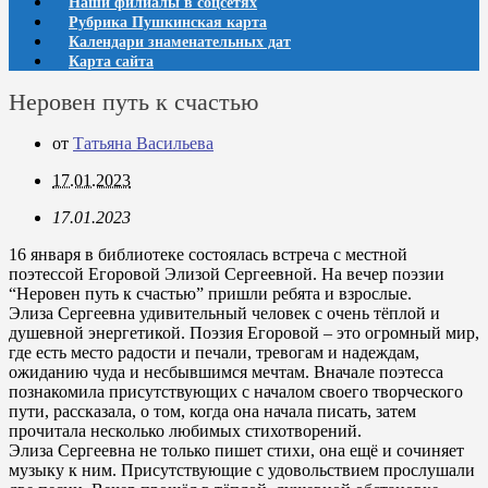
Наши филиалы в соцсетях
Рубрика Пушкинская карта
Календари знаменательных дат
Карта сайта
Неровен путь к счастью
от
Татьяна Васильева
17.01.2023
17.01.2023
16 января в библиотеке состоялась встреча с местной
поэтессой Егоровой Элизой Сергеевной. На вечер поэзии
“Неровен путь к счастью” пришли ребята и взрослые.
Элиза Сергеевна удивительный человек с очень тёплой и
душевной энергетикой. Поэзия Егоровой – это огромный мир,
где есть место радости и печали, тревогам и надеждам,
ожиданию чуда и несбывшимся мечтам. Вначале поэтесса
познакомила присутствующих с началом своего творческого
пути, рассказала, о том, когда она начала писать, затем
прочитала несколько любимых стихотворений.
Элиза Сергеевна не только пишет стихи, она ещё и сочиняет
музыку к ним. Присутствующие с удовольствием прослушали