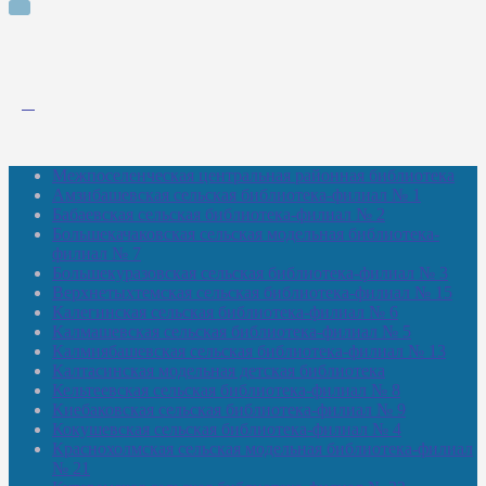
Межпоселенческая центральная районная библиотека
Амзибашевская сельская библиотека-филиал № 1
Бабаевская сельская библиотека-филиал № 2
Большекачаковская сельская модельная библиотека-
филиал № 7
Большекуразовская сельская библиотека-филиал № 3
Верхнетыхтемская сельская библиотека-филиал № 15
Калегинская сельская библиотека-филиал № 6
Калмашевская сельская библиотека-филиал № 5
Калмиябашевская сельская библиотека-филиал № 13
Калтасинская модельная детская библиотека
Кельтеевская сельская библиотека-филиал № 8
Киебаковская сельская библиотека-филиал № 9
Кокушевская сельская библиотека-филиал № 4
Краснохолмская сельская модельная библиотека-филиал
№ 21