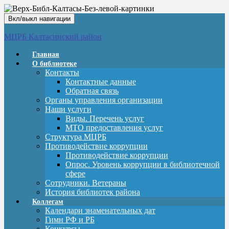
Вкл/выкл навигации
МЦРБ Калтасинский район
Главная
О библиотеке
Контакты
Контактные данные
Обратная связь
Органы управления организации
Наши услуги
Виды. Перечень услуг
МТО предоставления услуг
Структура МЦРБ
Противодействие коррупции
Противодействие коррупции
Опрос. Уровень коррупции в библиотечной
сфере
Сотрудники. Ветераны
История библиотек района
Коллегам
Календари знаменательных дат
Гимн РФ и РБ
Конкурсы