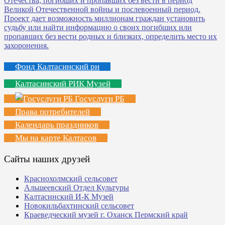
Фонд Калтасинский рн
Калтасинский РИК Музей
Госуслуги РБ
Права потребителей
Календарь праздников
Мы на карте Калтасов
Сайты наших друзей
Краснохолмский сельсовет
Альшеевский Отдел Культуры
Калтасинский И-К Музей
Новокильбахтинский сельсовет
Краеведческий музей г. Оханск Пермский край