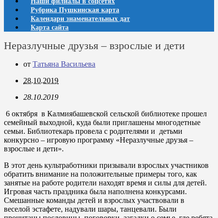
Наши филиалы в соцсетях
Рубрика Пушкинская карта
Календари знаменательных дат
Карта сайта
Неразлучные друзья – взрослые и дети
от
Татьяна Васильева
28.10.2019
28.10.2019
6 октября в Калмиябашевской сельской библиотеке прошел
семейный выходной, куда были приглашены многодетные
семьи. Библиотекарь провела с родителями и детьми
конкурсно – игровую программу «Неразлучные друзья –
взрослые и дети».
В этот день культработники призывали взрослых участников
обратить внимание на положительные примеры того, как
занятые на работе родители находят время и силы для детей.
Игровая часть праздника была наполнена конкурсами.
Смешанные команды детей и взрослых участвовали в
веселой эстафете, надували шары, танцевали. Были
прочитаны пословицы, поговорки, загадки о семье, где ребята