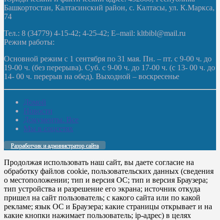
Башкортостан, Калтасинский район, с. Калтасы, ул. К.Маркса,
74
Тел.: 8 (34779) 4-15-42; 4-25-42; E–mail: kltbibl@mail.ru
Режим работы:
Основной режим с 1 сентября по 31 мая. Пн. – пт. с 9-00 ч. до
19-00 ч. (без перерыва). Суб. с 9-00 ч. до 17-00 ч. (с 13- 00 ч. до
14- 00 ч. перерыв на обед). Выходной – воскресенье
Домой
Новости
Документы. Все
Мы в соцсетях
Разработчик и администратор сайта
Продолжая использовать наш сайт, вы даете согласие на
обработку файлов cookie, пользовательских данных (сведения
о местоположении; тип и версия ОС; тип и версия Браузера;
тип устройства и разрешение его экрана; источник откуда
пришел на сайт пользователь; с какого сайта или по какой
рекламе; язык ОС и Браузера; какие страницы открывает и на
какие кнопки нажимает пользователь; ip-адрес) в целях