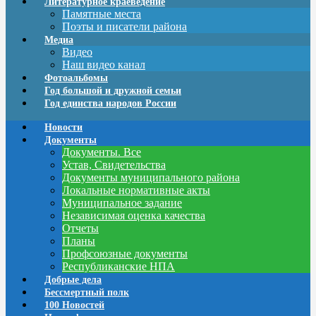
Литературное краеведение
Памятные места
Поэты и писатели района
Медиа
Видео
Наш видео канал
Фотоальбомы
Год большой и дружной семьи
Год единства народов России
Новости
Документы
Документы. Все
Устав, Свидетельства
Документы муниципального района
Локальные нормативные акты
Муниципальное задание
Независимая оценка качества
Отчеты
Планы
Профсоюзные документы
Республиканские НПА
Добрые дела
Бессмертный полк
100 Новостей