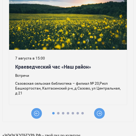
«WWW.КУЛЬТУРА.РФ – твой гид по культуре.