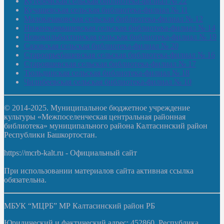
Кутеремская сельская библиотека-филиал № 22
Кучашевская сельская библиотека-филиал № 11
Малокачаковская сельская библиотека-филиал № 12
Нижнекачмашевская сельская библиотека-филиал № 14
Новокильбахтинская сельская библиотека-филиал № 19
Сазовская сельская библиотека-филиал № 20
Староорьебашевская сельская библиотека-филиал № 16
Старояшевская сельская библиотека-филиал № 17
Тюльдинская сельская библиотека-филиал № 18
Чилибеевская сельская библиотека-филиал № 10
© 2014-2025. Муниципальное бюджетное учреждение
культуры «Межпоселенческая центральная районная
библиотека» муниципального района Калтасинский район
Республики Башкортостан.
https://mcrb-kalt.ru - Официальный сайт
При использовании материалов сайта активная ссылка
обязательна.
МБУК “МЦРБ” МР Калтасинский район РБ
Юридический и фактический адрес: 452860, Республика