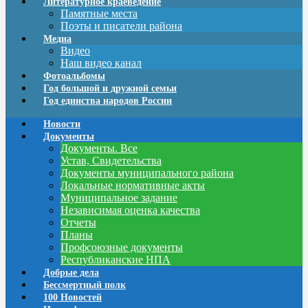
Литературное краеведение
Памятные места
Поэты и писатели района
Медиа
Видео
Наш видео канал
Фотоальбомы
Год большой и дружной семьи
Год единства народов России
Новости
Документы
Документы. Все
Устав, Свидетельства
Документы муниципального района
Локальные нормативные акты
Муниципальное задание
Независимая оценка качества
Отчеты
Планы
Профсоюзные документы
Республиканские НПА
Добрые дела
Бессмертный полк
100 Новостей