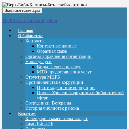
Вкл/выкл навигации
МЦРБ Калтасинский район
Главная
О библиотеке
Контакты
Контактные данные
Обратная связь
Органы управления организации
Наши услуги
Виды. Перечень услуг
МТО предоставления услуг
Структура МЦРБ
Противодействие коррупции
Противодействие коррупции
Опрос. Уровень коррупции в библиотечной
сфере
Сотрудники. Ветераны
История библиотек района
Коллегам
Календари знаменательных дат
Гимн РФ и РБ
Конкурсы