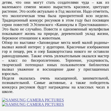
детям, что они могут стать создателями чуда – как из
маленького семени можно вырастить красивое, цветущее
растение. Это особо актуально в Год экологии. Надо отметить,
что экологическая тема была приоритетной всю неделю.
Традиционный конкурс рисунков в этом году был посвящен
серии повестей Э.Успенского «Каникулы в Простоквашино».
Это было не случайно. Повести и одноименный мультфильм
показывают жизнь на природе, деревенский уклад жизни,
бережное отношение к животным.
Обзор по выставке «Заповедные места моей малой родины»
вызвал живой интерес у аудитории. Красочные изображения
гор и пещер, рек и озер Башкортостана никого не оставили
равнодушными. Также очень увлекательным оказался мастер
– класс по бисероплетению. Терпение, усидчивость,
творческий потенциал юных пользователем библиотеки
вызвал уважение и восхищение даже у приглашенных
взрослых.
Неделя оказалась очень насыщенной, занимательной,
познавательной. Самые активные, а также победитель
конкурса рисунков будут награждены на классных часах в
школе.