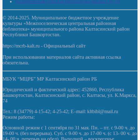
Чилибеевская сельская библиотека-филиал № 10
© 2014-2025. Муниципальное бюджетное учреждение
культуры «Межпоселенческая центральная районная
библиотека» муниципального района Калтасинский район
Республики Башкортостан.
https://mcrb-kalt.ru - Официальный сайт
При использовании материалов сайта активная ссылка
обязательна.
МБУК “МЦРБ” МР Калтасинский район РБ
Юридический и фактический адрес: 452860, Республика
Башкортостан, Калтасинский район, с. Калтасы, ул. К.Маркса,
74
Тел.: 8 (34779) 4-15-42; 4-25-42; E–mail: kltbibl@mail.ru
Режим работы:
Основной режим с 1 сентября по 31 мая. Пн. – пт. с 9-00 ч. до
19-00 ч. (без перерыва). Суб. с 9-00 ч. до 17-00 ч. (с 13- 00 ч. до
14- 00 ч. перерыв на обед). Выходной – воскресенье