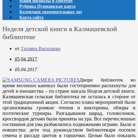
Наши филиалы в соцсетях
Рубрика Пушкинская карта
Календари знаменательных дат
Карта сайта
Неделя детской книги в Калмашевской
библиотеке
от
Татьяна Васильева
05.04.2017
05.04.2017
Двери библиотек во
время весенних каникул были гостеприимно распахнуты для
детей и юношества – по стране шагала Неделя детской книги.
Калмашевская сельская библиотека не осталась в стороне от
этой традиционной акции. Согласно плана мероприятий были
организованы громкие чтения и викторины, обзоры и
поэтические турниры. Разгадывания шарад, головоломок,
кроссвордов детьми были приняты на ура. Все перечисленные
состязания для ума разбавлялись подвижными играми. Были и
новшества: дети под руководством библиотекаря посеяли
семена и рассаду цветов в горшочки. Целью было показать