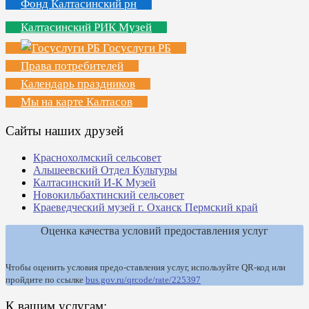
Фонд Калтасинский рн
Калтасинский РИК Музей
Госуслуги РБ
Права потребителей
Календарь праздников
Мы на карте Калтасов
Сайты наших друзей
Краснохолмский сельсовет
Альшеевский Отдел Культуры
Калтасинский И-К Музей
Новокильбахтинский сельсовет
Краеведческий музей г. Оханск Пермский край
Оценка качества условий предоставления услуг
Чтобы оценить условия предо-ставления услуг, используйте QR-код или
пройдите по ссылке
bus.gov.ru/qrcode/rate/225397
К вашим услугам: