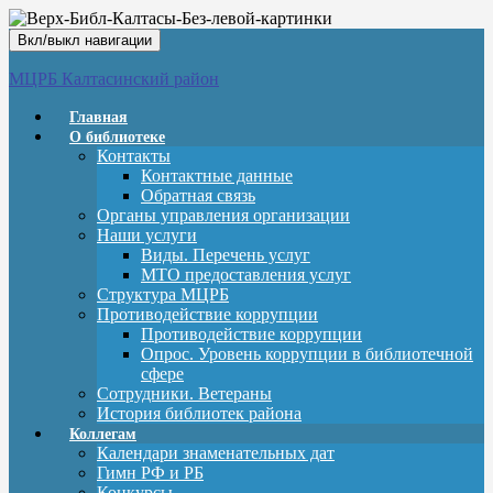
Вкл/выкл навигации
МЦРБ Калтасинский район
Главная
О библиотеке
Контакты
Контактные данные
Обратная связь
Органы управления организации
Наши услуги
Виды. Перечень услуг
МТО предоставления услуг
Структура МЦРБ
Противодействие коррупции
Противодействие коррупции
Опрос. Уровень коррупции в библиотечной
сфере
Сотрудники. Ветераны
История библиотек района
Коллегам
Календари знаменательных дат
Гимн РФ и РБ
Конкурсы