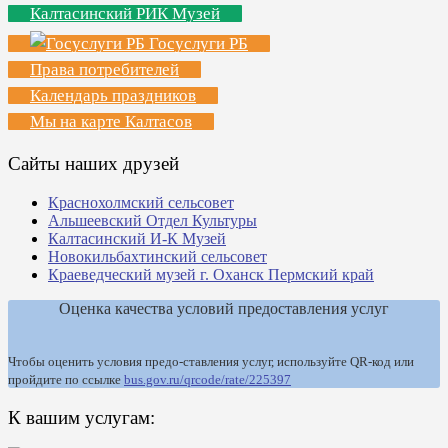
Калтасинский РИК Музей
Госуслуги РБ
Права потребителей
Календарь праздников
Мы на карте Калтасов
Сайты наших друзей
Краснохолмский сельсовет
Альшеевский Отдел Культуры
Калтасинский И-К Музей
Новокильбахтинский сельсовет
Краеведческий музей г. Оханск Пермский край
Оценка качества условий предоставления услуг
Чтобы оценить условия предо-ставления услуг, используйте QR-код или
пройдите по ссылке
bus.gov.ru/qrcode/rate/225397
К вашим услугам: