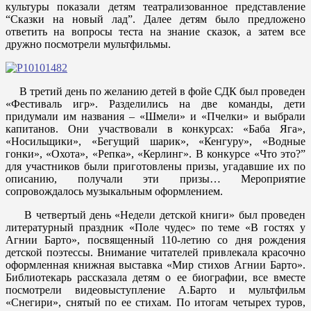
культуры показали детям театрализованное представление
“Сказки на новый лад”. Далее детям было предложено
ответить на вопросы теста на знание сказок, а затем все
дружно посмотрели мультфильмы.
В третий день по желанию детей в фойе СДК был проведен
«Фестиваль игр». Разделились на две команды, дети
придумали им названия – «Шмели» и «Пчелки» и выбрали
капитанов. Они участвовали в конкурсах: «Баба Яга»,
«Носильщики», «Бегущий шарик», «Кенгуру», «Водные
гонки», «Охота», «Репка», «Керлинг». В конкурсе «Что это?”
для участников были приготовлены призы, угадавшие их по
описанию, получали эти призы… Мероприятие
сопровождалось музыкальным оформлением.
В четвертый день «Недели детской книги» был проведен
литературный праздник «Поле чудес» по теме «В гостях у
Агнии Барто», посвященный 110-летию со дня рождения
детской поэтессы. Внимание читателей привлекала красочно
оформленная книжная выставка «Мир стихов Агнии Барто».
Библиотекарь рассказала детям о ее биографии, все вместе
посмотрели видеовыступление А.Барто и мультфильм
«Снегири», снятый по ее стихам. По итогам четырех туров,