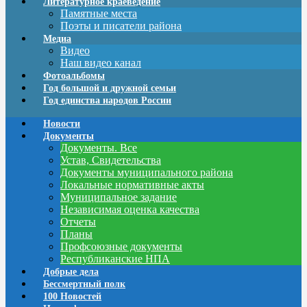
Литературное краеведение
Памятные места
Поэты и писатели района
Медиа
Видео
Наш видео канал
Фотоальбомы
Год большой и дружной семьи
Год единства народов России
Новости
Документы
Документы. Все
Устав, Свидетельства
Документы муниципального района
Локальные нормативные акты
Муниципальное задание
Независимая оценка качества
Отчеты
Планы
Профсоюзные документы
Республиканские НПА
Добрые дела
Бессмертный полк
100 Новостей