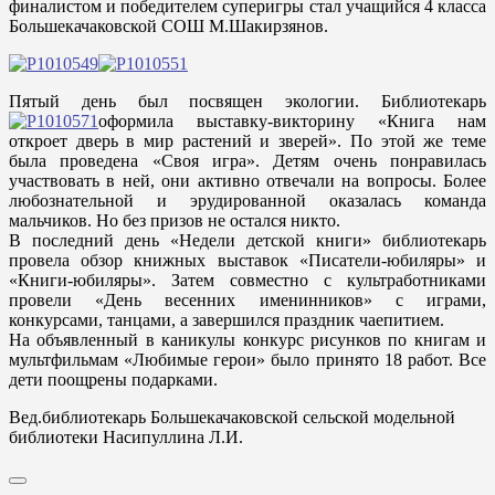
финалистом и победителем суперигры стал учащийся 4 класса
Большекачаковской СОШ М.Шакирзянов.
Пятый день был посвящен экологии. Библиотекарь
оформила выставку-викторину «Книга нам
откроет дверь в мир растений и зверей». По этой же теме
была проведена «Своя игра». Детям очень понравилась
участвовать в ней, они активно отвечали на вопросы. Более
любознательной и эрудированной оказалась команда
мальчиков. Но без призов не остался никто.
В последний день «Недели детской книги» библиотекарь
провела обзор книжных выставок «Писатели-юбиляры» и
«Книги-юбиляры». Затем совместно с культработниками
провели «День весенних именинников» с играми,
конкурсами, танцами, а завершился праздник чаепитием.
На объявленный в каникулы конкурс рисунков по книгам и
мультфильмам «Любимые герои» было принято 18 работ. Все
дети поощрены подарками.
Вед.библиотекарь Большекачаковской сельской модельной
библиотеки Насипуллина Л.И.