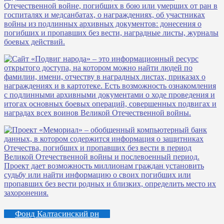
Фонд Калтасинский рн