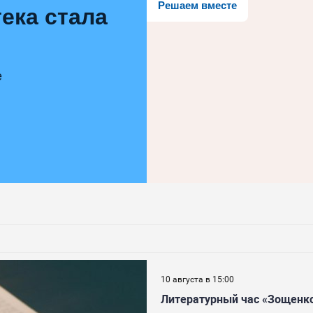
Решаем вместе
ека стала
е