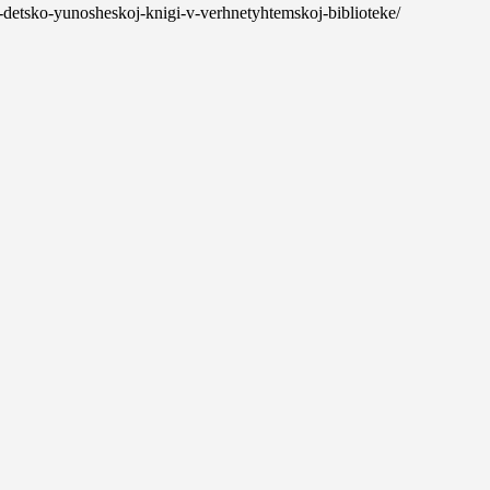
a-detsko-yunosheskoj-knigi-v-verhnetyhtemskoj-biblioteke/