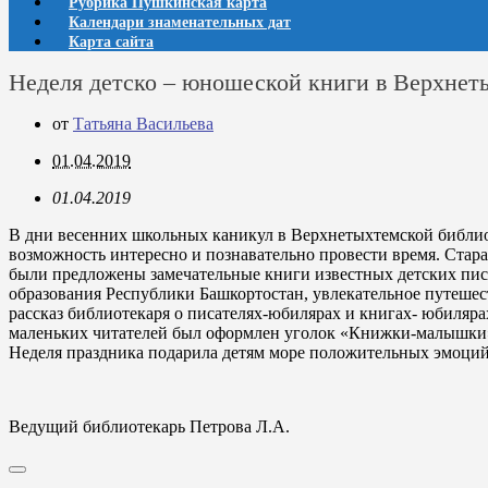
Рубрика Пушкинская карта
Календари знаменательных дат
Карта сайта
Неделя детско – юношеской книги в Верхнет
от
Татьяна Васильева
01.04.2019
01.04.2019
В дни весенних школьных каникул в Верхнетыхтемской библио
возможность интересно и познавательно провести время. Стар
были предложены замечательные книги известных детских пис
образования Республики Башкортостан, увлекательное путешес
рассказ библиотекаря о писателях-юбилярах и книгах- юбиляр
маленьких читателей был оформлен уголок «Книжки-малышки».
Неделя праздника подарила детям море положительных эмоций 
Ведущий библиотекарь Петрова Л.А.