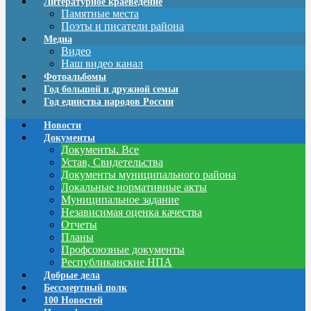
Литературное краеведение
Памятные места
Поэты и писатели района
Медиа
Видео
Наш видео канал
Фотоальбомы
Год большой и дружной семьи
Год единства народов России
Новости
Документы
Документы. Все
Устав, Свидетельства
Документы муниципального района
Локальные нормативные акты
Муниципальное задание
Независимая оценка качества
Отчеты
Планы
Профсоюзные документы
Республиканские НПА
Добрые дела
Бессмертный полк
100 Новостей