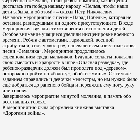
Сергеевна пожелали, чтобы ребята помнили, какой ценой
досталась эта победа нашему народу. «Нельзя, чтобы наши
дети забывали об этом!» – сказал Пётр Николаевич.
Началось мероприятие с песни «Парад Победы», которая не
оставила равнодушным ни одного присутствующего. В ходе
мероприятия звучали стихотворения в исполнении детей.
Особое внимание учащиеся уделили инсценировке военного
времени. Ребята с автоматами, гармошкой, военной
атрибутикой, сидя у «костра», напевали всем известные слова
песни «Землянка». Мероприятие продолжилось
соревнованием среди мальчиков. Будущие солдаты показали
свою смелость и храбрость в игре «Опасная разведка», где
ребенок-разведчик должен был проползти под «деревом»,
осторожно пройти по «болоту», обойти «мины». С этим же
заданием справились и девочки-медсестры, но им нужно было
ещё добраться до раненого бойца и перевязать ему ногу, руку
или голову.
Завершилось мероприятие минутой молчания, в память обо
всех павших героях.
К мероприятию была оформлена книжная выставка
«Дорогами войны».