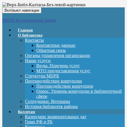
Вкл/выкл навигации
МЦРБ Калтасинский район
Главная
О библиотеке
Контакты
Контактные данные
Обратная связь
Органы управления организации
Наши услуги
Виды. Перечень услуг
МТО предоставления услуг
Структура МЦРБ
Противодействие коррупции
Противодействие коррупции
Опрос. Уровень коррупции в библиотечной
сфере
Сотрудники. Ветераны
История библиотек района
Коллегам
Календари знаменательных дат
Гимн РФ и РБ
Конкурсы