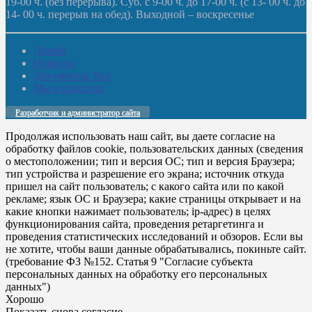
19-00 ч. (без перерыва). Суб. с 9-00 ч. до 17-00 ч. (с 13- 00 ч. до
14- 00 ч. перерыв на обед). Выходной – воскресенье
Домой
Новости
Документы. Все
Мы в соцсетях
Разработчик и администратор сайта
Продолжая использовать наш сайт, вы даете согласие на
обработку файлов cookie, пользовательских данных (сведения
о местоположении; тип и версия ОС; тип и версия Браузера;
тип устройства и разрешение его экрана; источник откуда
пришел на сайт пользователь; с какого сайта или по какой
рекламе; язык ОС и Браузера; какие страницы открывает и на
какие кнопки нажимает пользователь; ip-адрес) в целях
функционирования сайта, проведения ретаргетинга и
проведения статистических исследований и обзоров. Если вы
не хотите, чтобы ваши данные обрабатывались, покиньте сайт.
(требование ФЗ №152. Статья 9 "Согласие субъекта
персональных данных на обработку его персональных
данных")
Хорошо
Показать снова согласие