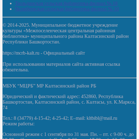
Тюльдинская сельская библиотека-филиал № 18
Чилибеевская сельская библиотека-филиал № 10
© 2014-2025. Муниципальное бюджетное учреждение
культуры «Межпоселенческая центральная районная
библиотека» муниципального района Калтасинский район
Республики Башкортостан.
https://mcrb-kalt.ru - Официальный сайт
При использовании материалов сайта активная ссылка
обязательна.
МБУК “МЦРБ” МР Калтасинский район РБ
Юридический и фактический адрес: 452860, Республика
Башкортостан, Калтасинский район, с. Калтасы, ул. К.Маркса,
74
Тел.: 8 (34779) 4-15-42; 4-25-42; E–mail: kltbibl@mail.ru
Режим работы:
Основной режим с 1 сентября по 31 мая. Пн. – пт. с 9-00 ч. до