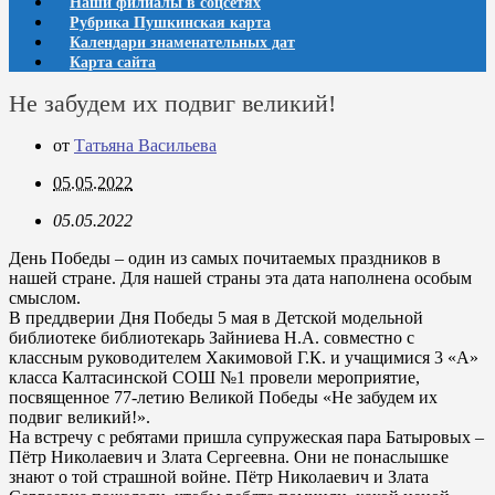
Наши филиалы в соцсетях
Рубрика Пушкинская карта
Календари знаменательных дат
Карта сайта
Не забудем их подвиг великий!
от
Татьяна Васильева
05.05.2022
05.05.2022
День Победы – один из самых почитаемых праздников в
нашей стране. Для нашей страны эта дата наполнена особым
смыслом.
В преддверии Дня Победы 5 мая в Детской модельной
библиотеке библиотекарь Зайниева Н.А. совместно с
классным руководителем Хакимовой Г.К. и учащимися 3 «А»
класса Калтасинской СОШ №1 провели мероприятие,
посвященное 77-летию Великой Победы «Не забудем их
подвиг великий!».
На встречу с ребятами пришла супружеская пара Батыровых –
Пётр Николаевич и Злата Сергеевна. Они не понаслышке
знают о той страшной войне. Пётр Николаевич и Злата