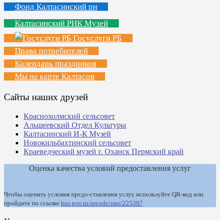
Фонд Калтасинский рн
Калтасинский РИК Музей
Госуслуги РБ
Права потребителей
Календарь праздников
Мы на карте Калтасов
Сайты наших друзей
Краснохолмский сельсовет
Альшеевский Отдел Культуры
Калтасинский И-К Музей
Новокильбахтинский сельсовет
Краеведческий музей г. Оханск Пермский край
Оценка качества условий предоставления услуг
Чтобы оценить условия предо-ставления услуг, используйте QR-код или
пройдите по ссылке
bus.gov.ru/qrcode/rate/225397