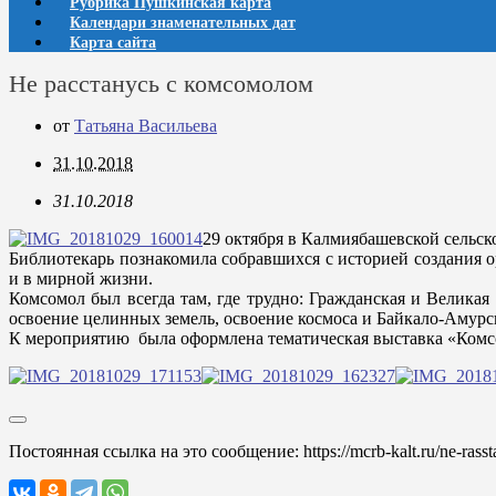
Рубрика Пушкинская карта
Календари знаменательных дат
Карта сайта
Не расстанусь с комсомолом
от
Татьяна Васильева
31.10.2018
31.10.2018
29 октября в Калмиябашевской сельс
Библиотекарь познакомила собравшихся с историей создания о
и в мирной жизни.
Комсомол был всегда там, где трудно: Гражданская и Великая
освоение целинных земель, освоение космоса и Байкало-Амурс
К мероприятию была оформлена тематическая выставка «Комсо
Постоянная ссылка на это сообщение:
https://mcrb-kalt.ru/ne-ra