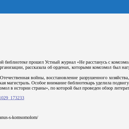
кой библиотеке прошел Устный журнал «Не расстанусь с комсо
рганизации, рассказала об орденах, которыми комсомол был наг
 Отечественная войны, восстановление разрушенного хозяйства,
кая магистраль. Особое внимание библиотекарь уделила подвиг
мол в истории страны», по которой был проведен обзор литера
sstanus-s-komsomolom/