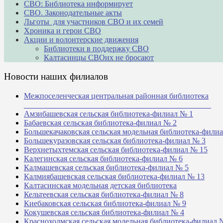
СВО: Библиотека информирует
СВО. Законодательные акты
Льготы для участников СВО и их семей
Хроника и герои СВО
Акции и волонтерские движения
Библиотеки в поддержку СВО
Калтасинцы СВОих не бросают
Новости наших филиалов
Межпоселенческая центральная районная библиотека
_______________________________________________
Амзибашевская сельская библиотека-филиал № 1
Бабаевская сельская библиотека-филиал № 2
Большекачаковская сельская модельная библиотека-фили
Большекуразовская сельская библиотека-филиал № 3
Верхнетыхтемская сельская библиотека-филиал № 15
Калегинская сельская библиотека-филиал № 6
Калмашевская сельская библиотека-филиал № 5
Калмиябашевская сельская библиотека-филиал № 13
Калтасинская модельная детская библиотека
Кельтеевская сельская библиотека-филиал № 8
Киебаковская сельская библиотека-филиал № 9
Кокушевская сельская библиотека-филиал № 4
Краснохолмская сельская модельная библиотека-филиал 